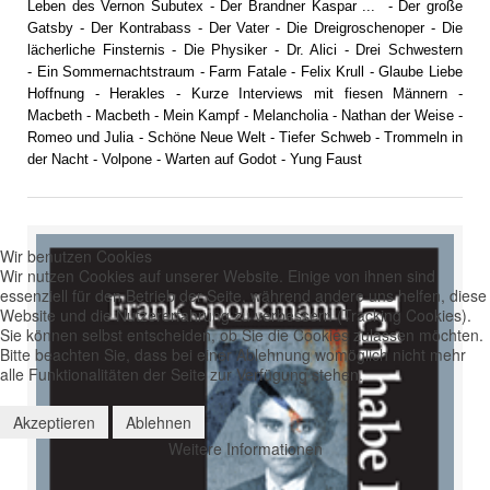
Leben des Vernon Subutex
-
Der Brandner Kaspar ...
-
Der große
Gatsby
- Der Kontrabass -
Der Vater
-
Die Dreigroschenoper
-
Die
lächerliche Finsternis
-
Die Physiker
-
Dr. Alici
-
Drei Schwestern
-
Ein Sommernachtstraum
-
Farm Fatale
-
Felix Krull
-
Glaube Liebe
Hoffnung
-
Herakles
-
Kurze Interviews mit fiesen Männern
-
Macbeth
-
Macbeth
-
Mein Kampf
-
Melancholia
-
Nathan der Weise
-
Romeo und Julia
-
Schöne Neue Welt
-
Tiefer Schweb
-
Trommeln in
der Nacht
-
Volpone
-
Warten auf Godot
-
Yung Faust
Wir benutzen Cookies
Wir nutzen Cookies auf unserer Website. Einige von ihnen sind
essenziell für den Betrieb der Seite, während andere uns helfen, diese
Website und die Nutzererfahrung zu verbessern (Tracking Cookies).
Sie können selbst entscheiden, ob Sie die Cookies zulassen möchten.
Bitte beachten Sie, dass bei einer Ablehnung womöglich nicht mehr
alle Funktionalitäten der Seite zur Verfügung stehen.
Akzeptieren
Ablehnen
Weitere Informationen