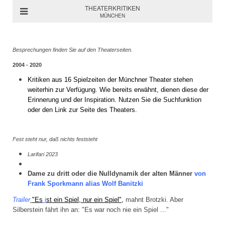
THEATERKRITIKEN
MÜNCHEN
Besprechungen finden Sie auf den Theaterseiten.
2004 - 2020
Kritiken aus 16 Spielzeiten der Münchner Theater stehen
weiterhin zur Verfügung. Wie bereits erwähnt, dienen diese der
Erinnerung und der Inspiration. Nutzen Sie die Suchfunktion
oder den Link zur Seite des Theaters.
Fest steht nur, daß nichts feststeht
Larifari 2023
Dame zu dritt oder die Nulldynamik der alten Männer
von
Frank Sporkmann alias Wolf Banitzki
Trailer
"Es
i
st ein Spiel, nur ein Spiel",
mahnt Brotzki.
Aber
Silberstein fährt ihn an: "Es war noch nie ein Spiel ..."