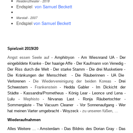
Residenztheater - 2018
Endspiel
von Samuel Beckett
Marstall - 2007
Endspiel
von Samuel Beckett
Spielzeit 2019/20
Angst essen Seele auf
-
Amphitryon
-
Am Wiesnrand UA
-
Der
eingebildete Kranke
-
Der haarige Affe
-
Der Kaufmann von Venedig
-
Der Riss durch die Welt
-
Der starke Stamm
-
Die drei Musketiere
-
Die Kränkungen der Menschheit
-
Die Räuberinnen
-
UA Die
Verlorenen
-
Die Wiedervereinigung der beiden Koreas
-
Drei
Schwestern
-
Frankenstein
-
Hedda Gabler
-
Im Dickicht der
Städte
-
Kassandra/Prometheus
-
König Lear
-
Leonce und Lena
-
Lulu
-
Mephisto
-
Nirvanas Last
-
Ronja Räubertochter
-
Sommergäste
-
The Vacuum Cleaner
-
Vor Sonnenaufgang
-
Wer
hat meinen Varter umgebracht
-
Woyzeck
-
zu unseren füßen, ...
Wiederaufnahmen
Alles Weitere
... -
Amsterdam
-
Das Bildnis des Dorian Gray
-
Das