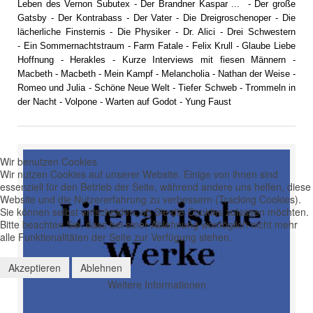
Leben des Vernon Subutex
-
Der Brandner Kaspar ...
-
Der große
Gatsby
- Der Kontrabass -
Der Vater
-
Die Dreigroschenoper
-
Die
lächerliche Finsternis
-
Die Physiker
-
Dr. Alici
-
Drei Schwestern
-
Ein Sommernachtstraum
-
Farm Fatale
-
Felix Krull
-
Glaube Liebe
Hoffnung
-
Herakles
-
Kurze Interviews mit fiesen Männern
-
Macbeth
-
Macbeth
-
Mein Kampf
-
Melancholia
-
Nathan der Weise
-
Romeo und Julia
-
Schöne Neue Welt
-
Tiefer Schweb
-
Trommeln in
der Nacht
-
Volpone
-
Warten auf Godot
-
Yung Faust
Wir benutzen Cookies
Wir nutzen Cookies auf unserer Website. Einige von ihnen sind
essenziell für den Betrieb der Seite, während andere uns helfen, diese
Website und die Nutzererfahrung zu verbessern (Tracking Cookies).
Sie können selbst entscheiden, ob Sie die Cookies zulassen möchten.
Bitte beachten Sie, dass bei einer Ablehnung womöglich nicht mehr
alle Funktionalitäten der Seite zur Verfügung stehen.
Akzeptieren
Ablehnen
Weitere Informationen