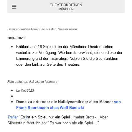
THEATERKRITIKEN
MÜNCHEN
Besprechungen finden Sie auf den Theaterseiten.
2004 - 2020
Kritiken aus 16 Spielzeiten der Münchner Theater stehen
weiterhin zur Verfügung. Wie bereits erwähnt, dienen diese der
Erinnerung und der Inspiration. Nutzen Sie die Suchfunktion
oder den Link zur Seite des Theaters.
Fest steht nur, daß nichts feststeht
Larifari 2023
Dame zu dritt oder die Nulldynamik der alten Männer
von
Frank Sporkmann alias Wolf Banitzki
Trailer
"Es
i
st ein Spiel, nur ein Spiel",
mahnt Brotzki.
Aber
Silberstein fährt ihn an: "Es war noch nie ein Spiel ..."