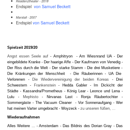
Residenztheater - 2018
Endspiel
von Samuel Beckett
Marstall - 2007
Endspiel
von Samuel Beckett
Spielzeit 2019/20
Angst essen Seele auf
-
Amphitryon
-
Am Wiesnrand UA
-
Der
eingebildete Kranke
-
Der haarige Affe
-
Der Kaufmann von Venedig
-
Der Riss durch die Welt
-
Der starke Stamm
-
Die drei Musketiere
-
Die Kränkungen der Menschheit
-
Die Räuberinnen
-
UA Die
Verlorenen
-
Die Wiedervereinigung der beiden Koreas
-
Drei
Schwestern
-
Frankenstein
-
Hedda Gabler
-
Im Dickicht der
Städte
-
Kassandra/Prometheus
-
König Lear
-
Leonce und Lena
-
Lulu
-
Mephisto
-
Nirvanas Last
-
Ronja Räubertochter
-
Sommergäste
-
The Vacuum Cleaner
-
Vor Sonnenaufgang
-
Wer
hat meinen Varter umgebracht
-
Woyzeck
-
zu unseren füßen, ...
Wiederaufnahmen
Alles Weitere
... -
Amsterdam
-
Das Bildnis des Dorian Gray
-
Das