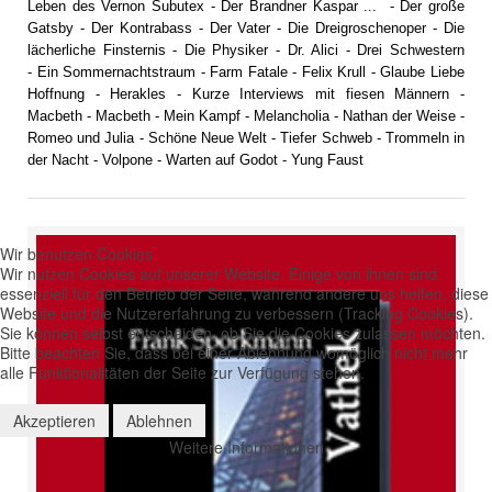
Leben des Vernon Subutex
-
Der Brandner Kaspar ...
-
Der große
Gatsby
- Der Kontrabass -
Der Vater
-
Die Dreigroschenoper
-
Die
lächerliche Finsternis
-
Die Physiker
-
Dr. Alici
-
Drei Schwestern
-
Ein Sommernachtstraum
-
Farm Fatale
-
Felix Krull
-
Glaube Liebe
Hoffnung
-
Herakles
-
Kurze Interviews mit fiesen Männern
-
Macbeth
-
Macbeth
-
Mein Kampf
-
Melancholia
-
Nathan der Weise
-
Romeo und Julia
-
Schöne Neue Welt
-
Tiefer Schweb
-
Trommeln in
der Nacht
-
Volpone
-
Warten auf Godot
-
Yung Faust
Wir benutzen Cookies
Wir nutzen Cookies auf unserer Website. Einige von ihnen sind
essenziell für den Betrieb der Seite, während andere uns helfen, diese
Website und die Nutzererfahrung zu verbessern (Tracking Cookies).
Sie können selbst entscheiden, ob Sie die Cookies zulassen möchten.
Bitte beachten Sie, dass bei einer Ablehnung womöglich nicht mehr
alle Funktionalitäten der Seite zur Verfügung stehen.
Akzeptieren
Ablehnen
Weitere Informationen