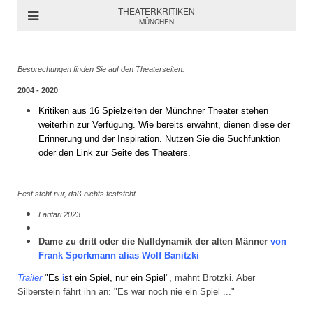
THEATERKRITIKEN
MÜNCHEN
Besprechungen finden Sie auf den Theaterseiten.
2004 - 2020
Kritiken aus 16 Spielzeiten der Münchner Theater stehen
weiterhin zur Verfügung. Wie bereits erwähnt, dienen diese der
Erinnerung und der Inspiration. Nutzen Sie die Suchfunktion
oder den Link zur Seite des Theaters.
Fest steht nur, daß nichts feststeht
Larifari 2023
Dame zu dritt oder die Nulldynamik der alten Männer
von
Frank Sporkmann alias Wolf Banitzki
Trailer
"Es
i
st ein Spiel, nur ein Spiel",
mahnt Brotzki.
Aber
Silberstein fährt ihn an: "Es war noch nie ein Spiel ..."