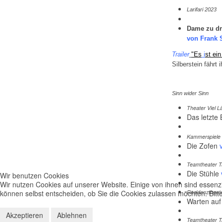
Larifari 2023
Dame zu dri
von
Frank 
Trailer
"Es
i
st ein
Silberstein fährt 
Sinn wider Sinn
Theater Viel L
Das letzte
Kammerspiele 
Die Zofen
Teamtheater Ta
Die Stühle
Wir benutzen Cookies
Wir nutzen Cookies auf unserer Website. Einige von ihnen sind essenzi
können selbst entscheiden, ob Sie die Cookies zulassen möchten. Bitte
Residenztheat
Warten auf
Akzeptieren
Ablehnen
Teamtheater Ta