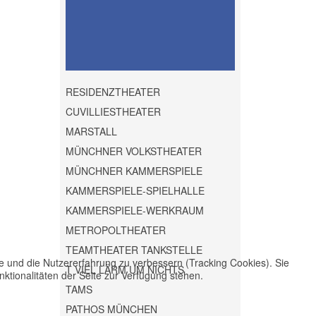
RESIDENZTHEATER
CUVILLIESTHEATER
MARSTALL
MÜNCHNER VOLKSTHEATER
MÜNCHNER KAMMERSPIELE
KAMMERSPIELE-SPIELHALLE
KAMMERSPIELE-WERKRAUM
METROPOLTHEATER
TEAMTHEATER TANKSTELLE
te und die Nutzererfahrung zu verbessern (Tracking Cookies). Sie
T VIEL LÄRM UM NICHTS
ktionalitäten der Seite zur Verfügung stehen.
TAMS
PATHOS MÜNCHEN