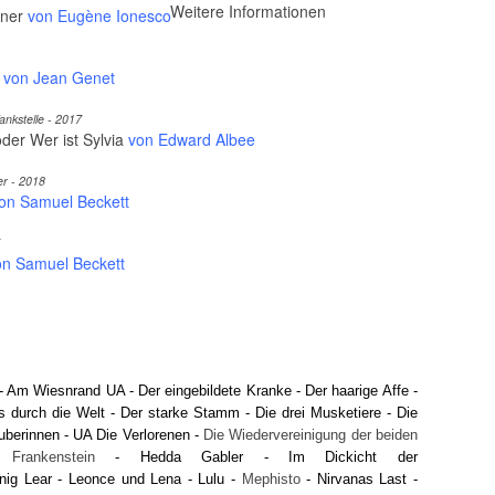
Weitere Informationen
rner
von Eugène Ionesco
von Jean Genet
nkstelle - 2017
der Wer ist Sylvia
von Edward Albee
er - 2018
on Samuel Beckett
on Samuel Beckett
-
Am Wiesnrand UA
-
Der eingebildete Kranke
-
Der haarige Affe
-
s durch die Welt
-
Der starke Stamm
-
Die drei Musketiere
-
Die
uberinnen
-
UA Die Verlorenen
-
Die Wiedervereinigung der beiden
-
Frankenstein
-
Hedda Gabler
-
Im Dickicht der
nig Lear
-
Leonce und Lena
-
Lulu
-
Mephisto
-
Nirvanas Last
-