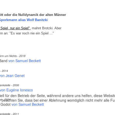
tt oder die Nulldynamik der alten Männer
Sporkmann alias Wolf Banitzki
 Spiel, nur ein Spiel",
mahnt Brotzki.
Aber
ihn an: "Es war noch nie ein Spiel ..."
ärm um Nichts - 2018
 Band
von Samuel Beckett
- 2014
von Jean Genet
nkstelle - 2006
von Eugéne Ionesco
ell für den Betrieb der Seite, während andere uns helfen, diese Websi
 beachten Sie, dass bei einer Ablehnung womöglich nicht mehr alle Fun
er - 2004
 Godot
von Samuel Beckett
nkstelle - 2011