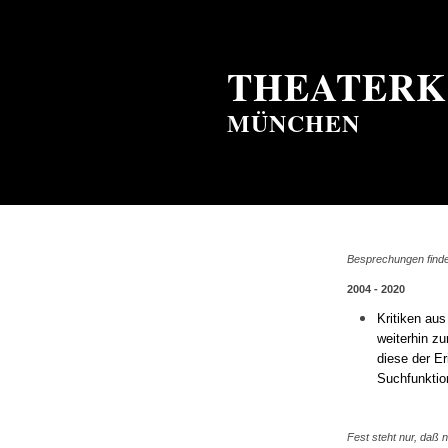
THEATERK
MÜNCHEN
Besprechungen finde
2004 - 2020
Kritiken au
weiterhin zu
diese der Er
Suchfunktio
Fest steht nur, daß n