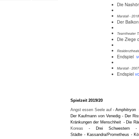
Die Nashö
Marstall - 2018
Der Balkon
Teamtheater Ta
Die Ziege o
Residenztheat
Endspiel
v
Marstall - 2007
Endspiel
v
Spielzeit 2019/20
Angst essen Seele auf
-
Amphitryon
Der Kaufmann von Venedig
-
Der Ris
Kränkungen der Menschheit
-
Die Rä
Koreas
-
Drei Schwestern
Städte
-
Kassandra/Prometheus
-
Kö