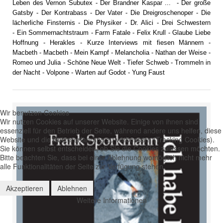
Leben des Vernon Subutex
-
Der Brandner Kaspar ...
-
Der große
Gatsby
- Der Kontrabass -
Der Vater
-
Die Dreigroschenoper
-
Die
lächerliche Finsternis
-
Die Physiker
-
Dr. Alici
-
Drei Schwestern
-
Ein Sommernachtstraum
-
Farm Fatale
-
Felix Krull
-
Glaube Liebe
Hoffnung
-
Herakles
-
Kurze Interviews mit fiesen Männern
-
Macbeth
-
Macbeth
-
Mein Kampf
-
Melancholia
-
Nathan der Weise
-
Romeo und Julia
-
Schöne Neue Welt
-
Tiefer Schweb
-
Trommeln in
der Nacht
-
Volpone
-
Warten auf Godot
-
Yung Faust
Wir benutzen Cookies
Wir nutzen Cookies auf unserer Website. Einige von ihnen sind
essenziell für den Betrieb der Seite, während andere uns helfen, diese
Website und die Nutzererfahrung zu verbessern (Tracking Cookies).
Sie können selbst entscheiden, ob Sie die Cookies zulassen möchten.
Bitte beachten Sie, dass bei einer Ablehnung womöglich nicht mehr
alle Funktionalitäten der Seite zur Verfügung stehen.
Akzeptieren
Ablehnen
Weitere Informationen