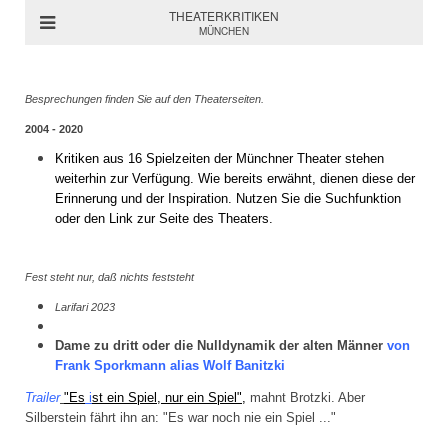
THEATERKRITIKEN
MÜNCHEN
Besprechungen finden Sie auf den Theaterseiten.
2004 - 2020
Kritiken aus 16 Spielzeiten der Münchner Theater stehen
weiterhin zur Verfügung. Wie bereits erwähnt, dienen diese der
Erinnerung und der Inspiration. Nutzen Sie die Suchfunktion
oder den Link zur Seite des Theaters.
Fest steht nur, daß nichts feststeht
Larifari 2023
Dame zu dritt oder die Nulldynamik der alten Männer
von
Frank Sporkmann alias Wolf Banitzki
Trailer
"Es
i
st ein Spiel, nur ein Spiel",
mahnt Brotzki.
Aber
Silberstein fährt ihn an: "Es war noch nie ein Spiel ..."