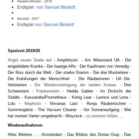
Residenztheater - 2018
Endspiel
von Samuel Beckett
Marstall - 2007
Endspiel
von Samuel Beckett
Spielzeit 2019/20
Angst essen Seele auf
-
Amphitryon
-
Am Wiesnrand UA
-
Der
eingebildete Kranke
-
Der haarige Affe
-
Der Kaufmann von Venedig
-
Der Riss durch die Welt
-
Der starke Stamm
-
Die drei Musketiere
-
Die Kränkungen der Menschheit
-
Die Räuberinnen
-
UA Die
Verlorenen
-
Die Wiedervereinigung der beiden Koreas
-
Drei
Schwestern
-
Frankenstein
-
Hedda Gabler
-
Im Dickicht der
Städte
-
Kassandra/Prometheus
-
König Lear
-
Leonce und Lena
-
Lulu
-
Mephisto
-
Nirvanas Last
-
Ronja Räubertochter
-
Sommergäste
-
The Vacuum Cleaner
-
Vor Sonnenaufgang
-
Wer
hat meinen Varter umgebracht
-
Woyzeck
-
zu unseren füßen, ...
Wiederaufnahmen
Alles Weitere
... -
Amsterdam
-
Das Bildnis des Dorian Gray
-
Das