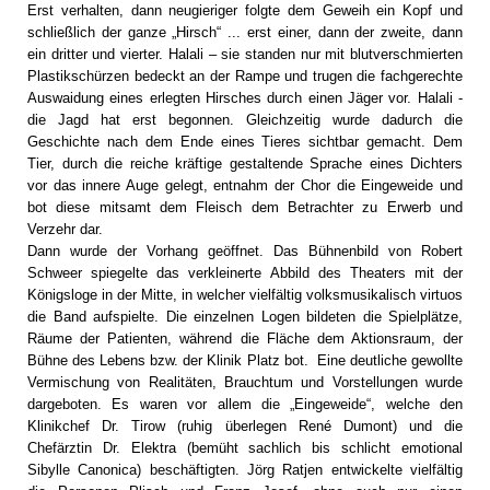
Erst verhalten, dann neugieriger folgte dem Geweih ein Kopf und
schließlich der ganze „Hirsch“ ... erst einer, dann der zweite, dann
ein dritter und vierter. Halali – sie standen nur mit blutverschmierten
Plastikschürzen bedeckt an der Rampe und trugen die fachgerechte
Auswaidung eines erlegten Hirsches durch einen Jäger vor. Halali -
die Jagd hat erst begonnen. Gleichzeitig wurde dadurch die
Geschichte nach dem Ende eines Tieres sichtbar gemacht. Dem
Tier, durch die reiche kräftige gestaltende Sprache eines Dichters
vor das innere Auge gelegt, entnahm der Chor die Eingeweide und
bot diese mitsamt dem Fleisch dem Betrachter zu Erwerb und
Verzehr dar.
Dann wurde der Vorhang geöffnet. Das Bühnenbild von Robert
Schweer spiegelte das verkleinerte Abbild des Theaters mit der
Königsloge in der Mitte, in welcher vielfältig volksmusikalisch virtuos
die Band aufspielte. Die einzelnen Logen bildeten die Spielplätze,
Räume der Patienten, während die Fläche dem Aktionsraum, der
Bühne des Lebens bzw. der Klinik Platz bot. Eine deutliche gewollte
Vermischung von Realitäten, Brauchtum und Vorstellungen wurde
dargeboten. Es waren vor allem die „Eingeweide“, welche den
Klinikchef Dr. Tirow (ruhig überlegen René Dumont) und die
Chefärztin Dr. Elektra (bemüht sachlich bis schlicht emotional
Sibylle Canonica) beschäftigten. Jörg Ratjen entwickelte vielfältig