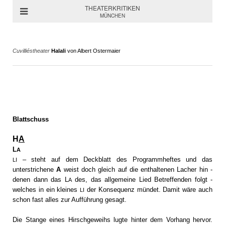
THEATERKRITIKEN
MÜNCHEN
Cuvilliéstheater
Halali
von Albert Ostermaier
Blattschuss
H
A
L
A
– steht auf dem Deckblatt des Programmheftes und das
LI
unterstrichene
A
weist doch gleich auf die enthaltenen Lacher hin -
denen dann das L
des, das allgemeine Lied Betreffenden folgt -
A
welches in ein kleines
der Konsequenz mündet. Damit wäre auch
LI
schon fast alles zur Aufführung gesagt.
Die Stange eines Hirschgeweihs lugte hinter dem Vorhang hervor.