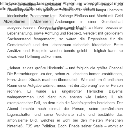
Bitte beachten Sie, dass bei einer Ablehnung womöglich nicht mehr
die derzeitigen Machthaber sind in ihren Denk- und
alle Funktionalitäten der Seite zur Verfügung stehen.
Handlungsstrukturen gefangen, reden und schreiben längst überholte
ideologische Programme fest. Solange Einfluss und Macht mit Geld
Akzeptieren
Ablehnen
verbunden sind, sind Änderungen in einer Gesellschaft
Weitere Informationen
ausgeschlossen. Würden Einfluss und Macht an klarer bewusster
Lebenshaltung, sowie Achtung und Respekt, veredelt mit gebildetem
Sachverstand festgemacht, so wären die Ergebnisse für die
Gemeinschaft und den Lebensraum sicherlich förderlicher. Erste
Ansätze und Beispiele werden bereits gelebt – folglich kann so
etwas wie Hoffnung aufkommen.
„Heimat ist das größte Hindernis“ – und folglich die größte Chance!
Die Betrachtungen um den, schon zu Lebzeiten immer umstrittenen,
Franz Josef Strauß machten überdeutlich: Wer sich im öffentlichen
Raum einer Aufgabe widmet, muss mit der „Opferung“ seiner Person
rechnen. Er wurde als ungekrönter Herrscher Bayerns
wahrgenommen und dient nun ebenso wie Ludwig II. als
exemplarischer Fall, an dem sich die Nachfolgenden bereichern. Der
Abend brachte noch einmal die Person, seine persönlichen
Eigenschaften und seine Verdienste nahe und bestärkte das
ambivalente Bild, welches er wohl bei den meisten Menschen
hinterließ. FJS war Politiker. Doch: Friede seiner Seele – womit er