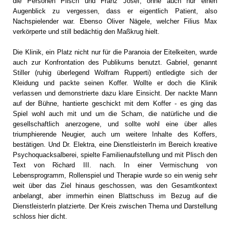
die Personen Plisch und Franz Josef, ohne auch nur einen
Augenblick zu vergessen, dass er eigentlich Patient, also
Nachspielender war. Ebenso Oliver Nägele, welcher Filius Max
verkörperte und still bedächtig den Maßkrug hielt.
Die Klinik, ein Platz nicht nur für die Paranoia der Eitelkeiten, wurde
auch zur Konfrontation des Publikums benutzt. Gabriel, genannt
Stiller (ruhig überlegend Wolfram Rupperti) entledigte sich der
Kleidung und packte seinen Koffer. Wollte er doch die Klinik
verlassen und demonstrierte dazu klare Einsicht. Der nackte Mann
auf der Bühne, hantierte geschickt mit dem Koffer - es ging das
Spiel wohl auch mit und um die Scham, die natürliche und die
gesellschaftlich anerzogene, und sollte wohl eine über alles
triumphierende Neugier, auch um weitere Inhalte des Koffers,
bestätigen. Und Dr. Elektra, eine DienstleisterIn im Bereich kreative
Psychoquacksalberei, spielte Familienaufstellung und mit Plisch den
Text von Richard III. nach. In einer Vermischung von
Lebensprogramm, Rollenspiel und Therapie wurde so ein wenig sehr
weit über das Ziel hinaus geschossen, was den Gesamtkontext
anbelangt, aber immerhin einen Blattschuss im Bezug auf die
DienstleisterIn platzierte. Der Kreis zwischen Thema und Darstellung
schloss hier dicht.