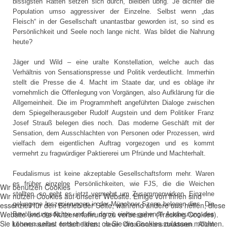
bissigsten Ratten setzen sich durch, bleiben übrig. Je dichter die
Population umso aggressiver der Einzelne. Selbst wenn „das
Fleisch“ in der Gesellschaft unantastbar geworden ist, so sind es
Persönlichkeit und Seele noch lange nicht. Was bildet die Nahrung
heute?
Jäger und Wild – eine uralte Konstellation, welche auch das
Verhältnis von Sensationspresse und Politik verdeutlicht. Immerhin
stellt die Presse die 4. Macht im Staate dar, und es obläge ihr
vornehmlich die Offenlegung von Vorgängen, also Aufklärung für die
Allgemeinheit. Die im Programmheft angeführten Dialoge zwischen
dem Spiegelherausgeber Rudolf Augstein und dem Politiker Franz
Josef Strauß belegen dies noch. Das moderne Geschäft mit der
Sensation, dem Ausschlachten von Personen oder Prozessen, wird
vielfach dem eigentlichen Auftrag vorgezogen und es kommt
vermehrt zu fragwürdiger Paktiererei um Pfründe und Machterhalt.
Feudalismus ist keine akzeptable Gesellschaftsform mehr. Waren
es früher einzelne Persönlichkeiten, wie FJS, die die Weichen
Wir benutzen Cookies
stellten, so geht es jetzt vermehrt um Zusammenwirken. Einzelne
Wir nutzen Cookies auf unserer Website. Einige von ihnen sind
essenziell für den Betrieb der Seite, während andere uns helfen, diese
gelungene Inszenierungen in der Münchner Szene belegen dies. Die
Website und die Nutzererfahrung zu verbessern (Tracking Cookies).
Bevölkerungsdichte und die damit einher gehende Ausbeutung des
Sie können selbst entscheiden, ob Sie die Cookies zulassen möchten.
Lebensraumes fordert längst neue Organisationsstrukturen. Allein