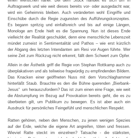
einen Menschen näher. Bei dem Stück handelt es sich um in
Auftragswerk und wie weit dieses bereits vor- oder ausgedacht war,
wird ein Geheimnis bleiben. Auch veränderten wohl Eingriffe und
Einschübe durch die Regie zugunsten des Aufführungskonzeptes.
Es begann spritzig und einfallsreich und bis auf einige Längen,
Monologe am Ende hielt es die Spannung. Nun ist dieses Ende
vielleicht der Realität geschuldet, denn eine menschliche Lebenszeit
mündet zumeist in Sentimentalität und Pathos – wie erst kürzlich
der Abgang des letzten Intendanten am Resi vor Augen führte. Wer
seine Zeit zum Rückzug nicht erkennt, fällt dem Schwert zum Opfer.
Allein in der Ästhetik griff die Regie von Stephan Rottkamp auch zu
überplakativen und als teilweise fragwürdig zu empfindenden Bildern.
Das Knacken einer geöffneten Nuss mit dem Vorschlaghammer
hinterläßt Staub. Brauchte es den die Bühne querenden „Bierbank-
Jesus“ um herauszufordern? Das ist zum einen eine Frage, wie weit
die Abstumpfung im Bezug auf Provokation bereits geht, die es zu
überbieten gilt, um Publikum zu bewegen. Es ist aber auch ein
Ausdruck für persönliches Feingefühl und menschlichen Respekt.
Ratten gehören, neben den Menschen, zu jenen wenigen Spezies
auf der Erde, welche die eigene Art angreifen, töten und fressen.
Wieviel Ratte steckt im einzelnen? Tatsache - die stärksten,