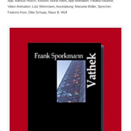
App: Markus Hosch, Kostüm: Astrid Hahn, App-Animation: Paulina Rauwolf,
Video-Animation: Lutz Wehrmann, Ausstattung: Manuela Müller, Sprecher:
Fadumo Kom, Ditte Schupp, Klaus B. Wolf