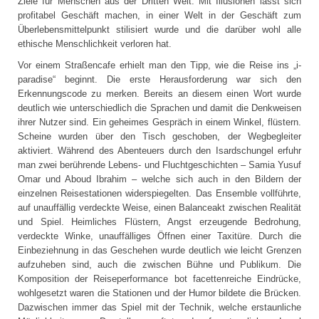
Ziele für Menschen aus der Dritten Welt. Mit Illusionen lässt sich
profitabel Geschäft machen, in einer Welt in der Geschäft zum
Überlebensmittelpunkt stilisiert wurde und die darüber wohl alle
ethische Menschlichkeit verloren hat.
Vor einem Straßencafe erhielt man den Tipp, wie die Reise ins „i-
paradise“ beginnt. Die erste Herausforderung war sich den
Erkennungscode zu merken. Bereits an diesem einen Wort wurde
deutlich wie unterschiedlich die Sprachen und damit die Denkweisen
ihrer Nutzer sind. Ein geheimes Gespräch in einem Winkel, flüstern.
Scheine wurden über den Tisch geschoben, der Wegbegleiter
aktiviert. Während des Abenteuers durch den Isardschungel erfuhr
man zwei berührende Lebens- und Fluchtgeschichten – Samia Yusuf
Omar und Aboud Ibrahim – welche sich auch in den Bildern der
einzelnen Reisestationen widerspiegelten. Das Ensemble vollführte,
auf unauffällig verdeckte Weise, einen Balanceakt zwischen Realität
und Spiel. Heimliches Flüstern, Angst erzeugende Bedrohung,
verdeckte Winke, unauffälliges Öffnen einer Taxitüre. Durch die
Einbeziehnung in das Geschehen wurde deutlich wie leicht Grenzen
aufzuheben sind, auch die zwischen Bühne und Publikum. Die
Komposition der Reiseperformance bot facettenreiche Eindrücke,
wohlgesetzt waren die Stationen und der Humor bildete die Brücken.
Dazwischen immer das Spiel mit der Technik, welche erstaunliche