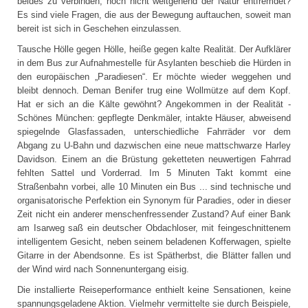
beides zu verbinden, noch nicht weitgehend der Natur entfremdet?
Es sind viele Fragen, die aus der Bewegung auftauchen, soweit man
bereit ist sich in Geschehen einzulassen.
Tausche Hölle gegen Hölle, heiße gegen kalte Realität. Der Aufklärer
in dem Bus zur Aufnahmestelle für Asylanten beschieb die Hürden in
den europäischen „Paradiesen“. Er möchte wieder weggehen und
bleibt dennoch. Deman Benifer trug eine Wollmütze auf dem Kopf.
Hat er sich an die Kälte gewöhnt? Angekommen in der Realität -
Schönes München: gepflegte Denkmäler, intakte Häuser, abweisend
spiegelnde Glasfassaden, unterschiedliche Fahrräder vor dem
Abgang zu U-Bahn und dazwischen eine neue mattschwarze Harley
Davidson. Einem an die Brüstung geketteten neuwertigen Fahrrad
fehlten Sattel und Vorderrad. Im 5 Minuten Takt kommt eine
Straßenbahn vorbei, alle 10 Minuten ein Bus ... sind technische und
organisatorische Perfektion ein Synonym für Paradies, oder in dieser
Zeit nicht ein anderer menschenfressender Zustand? Auf einer Bank
am Isarweg saß ein deutscher Obdachloser, mit feingeschnittenem
intelligentem Gesicht, neben seinem beladenen Kofferwagen, spielte
Gitarre in der Abendsonne. Es ist Spätherbst, die Blätter fallen und
der Wind wird nach Sonnenuntergang eisig.
Die installierte Reiseperformance enthielt keine Sensationen, keine
spannungsgeladene Aktion. Vielmehr vermittelte sie durch Beispiele,