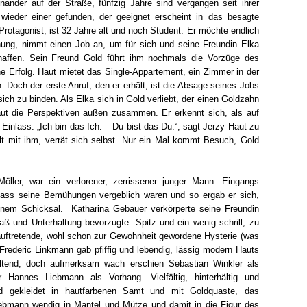
nder auf der Straße, fünfzig Jahre sind vergangen seit ihrer
wieder einer gefunden, der geeignet erscheint in das besagte
rotagonist, ist 32 Jahre alt und noch Student. Er möchte endlich
ung, nimmt einen Job an, um für sich und seine Freundin Elka
haffen. Sein Freund Gold führt ihm nochmals die Vorzüge des
 Erfolg. Haut mietet das Single-Appartement, ein Zimmer in der
 Doch der erste Anruf, den er erhält, ist die Absage seines Jobs
ich zu binden. Als Elka sich in Gold verliebt, der einen Goldzahn
Haut die Perspektiven außen zusammen. Er erkennt sich, als auf
Einlass. „Ich bin das Ich. – Du bist das Du.“, sagt Jerzy Haut zu
t mit ihm, verrät sich selbst. Nur ein Mal kommt Besuch, Gold
Möller, war ein verlorener, zerrissener junger Mann. Eingangs
dass seine Bemühungen vergeblich waren und so ergab er sich,
inem Schicksal. Katharina Gebauer verkörperte seine Freundin
paß und Unterhaltung bevorzugte. Spitz und ein wenig schrill, zu
n auftretende, wohl schon zur Gewohnheit gewordene Hysterie (was
. Frederic Linkmann gab pfiffig und lebendig, lässig modern Hauts
tend, doch aufmerksam wach erschien Sebastian Winkler als
r Hannes Liebmann als Vorhang. Vielfältig, hinterhältig und
send gekleidet in hautfarbenen Samt und mit Goldquaste, das
iebmann wendig in Mantel und Mütze und damit in die Figur des