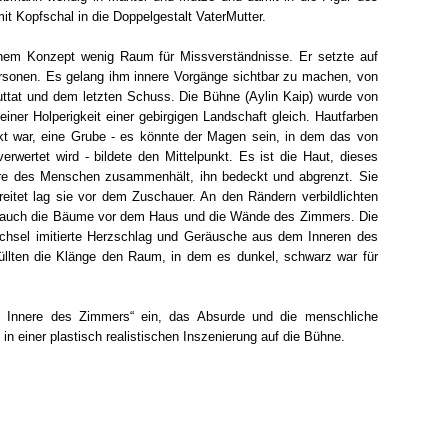
t Kopfschal in die Doppelgestalt VaterMutter.
inem Konzept wenig Raum für Missverständnisse. Er setzte auf
ersonen. Es gelang ihm innere Vorgänge sichtbar zu machen, von
uttat und dem letzten Schuss. Die Bühne (Aylin Kaip) wurde von
ner Holperigkeit einer gebirgigen Landschaft gleich. Hautfarben
ckt war, eine Grube - es könnte der Magen sein, in dem das von
wertet wird - bildete den Mittelpunkt. Es ist die Haut, dieses
ere des Menschen zusammenhält, ihn bedeckt und abgrenzt. Sie
reitet lag sie vor dem Zuschauer. An den Rändern verbildlichten
r auch die Bäume vor dem Haus und die Wände des Zimmers. Die
hsel imitierte Herzschlag und Geräusche aus dem Inneren des
füllten die Klänge den Raum, in dem es dunkel, schwarz war für
s Innere des Zimmers“ ein, das Absurde und die menschliche
n einer plastisch realistischen Inszenierung auf die Bühne.