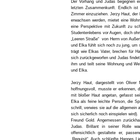
Der Vorhang und Judas begegnen eina
letzten Zusammenkunft. Endlich ist 
Zimmer einzuziehen. Jerzy Haut, der P
erwachsen werden, mietet eine Wohn
eine Perspektive mit Zukunft zu sc
Studentenlebens vor Augen, doch ohne
„Leeren Straße“ von Herrn von Außen.
und Elka fühlt sich noch zu jung, um s
trägt wie Elkas Vater, brechen für 
sich zurückgeworfen und Judas findet 
ihm und teilt seine Wohnung und Wel
und Elka.
Jerzy Haut, dargestellt von Oliver 
hoffnungsvoll, musste er erkennen, 
mit bloßer Haut angetan, gefasst se
Elka als feine leichte Person, die S
schrill, verwies sie auf die allgemei
sich sicherlich noch einspielen wird)
Freund Gold. Angemessen zurückhal
Judas. Brillant in seiner Rolle wa
offensichtlich gestaltete er, pas
„Requisit“. Auch schlüpfte Hannes L