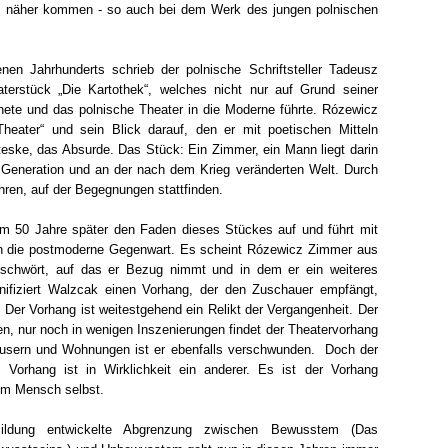
em näher kommen - so auch bei dem Werk des jungen polnischen
en Jahrhunderts schrieb der polnische Schriftsteller Tadeusz
erstück „Die Kartothek“, welches nicht nur auf Grund seiner
nete und das polnische Theater in die Moderne führte. Rózewicz
 Theater“ und sein Blick darauf, den er mit poetischen Mitteln
roteske, das Absurde. Das Stück: Ein Zimmer, ein Mann liegt darin
r Generation und an der nach dem Krieg veränderten Welt. Durch
hren, auf der Begegnungen stattfinden.
m 50 Jahre später den Faden dieses Stückes auf und führt mit
in die postmoderne Gegenwart. Es scheint Rózewicz Zimmer aus
beschwört, auf das er Bezug nimmt und in dem er ein weiteres
nifiziert Walzcak einen Vorhang, der den Zuschauer empfängt,
. Der Vorhang ist weitestgehend ein Relikt der Vergangenheit. Der
en, nur noch in wenigen Inszenierungen findet der Theatervorhang
usern und Wohnungen ist er ebenfalls verschwunden. Doch der
Vorhang ist in Wirklichkeit ein anderer. Es ist der Vorhang
m Mensch selbst.
ildung entwickelte Abgrenzung zwischen Bewusstem (Das