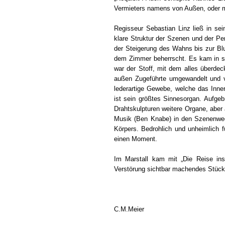
Vermieters namens von Außen, oder mi
Regisseur Sebastian Linz ließ in se
klare Struktur der Szenen und der P
der Steigerung des Wahns bis zur Bl
dem Zimmer beherrscht. Es kam in sei
war der Stoff, mit dem alles überde
außen Zugeführte umgewandelt und ver
lederartige Gewebe, welche das Inn
ist sein größtes Sinnesorgan. Aufgeb
Drahtskulpturen weitere Organe, abe
Musik (Ben Knabe) in den Szenenwec
Körpers. Bedrohlich und unheimlich 
einen Moment.
Im Marstall kam mit „Die Reise in
Verstörung sichtbar machendes Stück i
C.M.Meier