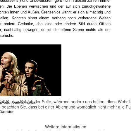
ewusstseins.) und Unbewusstem geht nun in diesen Jahren immer
offen. Die Ebenen verwischen und der auf sich zurückgeworfene
schten Innen und Außen. Grenzenlos wähnt er sich allmächtig und
llen. Konnten hinter einem Vorhang noch verborgene Welten
er andere Gedanke, das eine oder andere Bild durch Öffnen
n, nachhaltig bewegen, so ist die offene Szene nichts als der
spruchs.
ell für den Betrieb der Seite, während andere uns helfen, diese Websi
bmann, Sebastian Winkler
 beachten Sie, dass bei einer Ablehnung womöglich nicht mehr alle Fun
Dashuber
Weitere Informationen