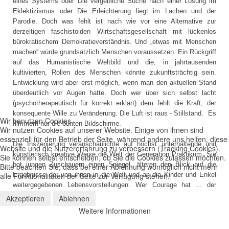
eines Systems oder Die vergebliche Suche nach einer Lösung im
Eklektizismus oder Die Erleichterung liegt im Lachen und der
Parodie. Doch was fehlt ist nach wie vor eine Alternative zur
derzeitigen faschistoiden Wirtschaftsgesellschaft mit lückenlos
bürokratischem Demokratieverständnis. Und „etwas mit Menschen
machen“ würde grundsätzlich Menschen voraussetzen. Ein Rückgriff
auf das Humanistische Weltbild und die, in jahrtausenden
kultivierten, Rollen des Menschen könnte zukunftsträchtig sein.
Entwicklung wird aber erst möglich, wenn man den aktuellen Stand
überdeutlich vor Augen hatte. Doch wer über sich selbst lacht
(psychotherapeutisch für korrekt erklärt) dem fehlt die Kraft, der
konsequente Wille zu Veränderung. Die Luft ist raus - Stillstand. Es
Wir benutzen Cookies
flimmern nur die bunten Bildschirme.
Wir nutzen Cookies auf unserer Website. Einige von ihnen sind
essenziell für den Betrieb der Seite, während andere uns helfen, diese
Die Inszenierung veranschaulichte auf höchst unterhaltende und
Website und die Nutzererfahrung zu verbessern (Tracking Cookies).
künstlerisch kreative Weise die Welt der Generation Praktikum. Sie
Sie können selbst entscheiden, ob Sie die Cookies zulassen möchten.
bot jungen Zuschauern einen Spiegel, älteren den Blick auf die
Bitte beachten Sie, dass bei einer Ablehnung womöglich nicht mehr
alle Funktionalitäten der Seite zur Verfügung stehen.
Ergebnisse der von ihnen in die Welt und an die Kinder und Enkel
weitergegebenen Lebensvorstellungen. Wer Courage hat ... der
schaue
Akzeptieren
Ablehnen
Weitere Informationen