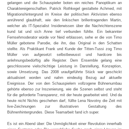
gelangen und die Schauspieler boten ein reiches Panoptikum an
Charaktereigenschaften. Patrick Rothkegel gestaltete Achmed, mit
Migrationshintergrund im Kreise der politischen Aktivisten ebenso
anrührend glaubhaft, wie den linkischen brillentragenden Martin,
welcher als IT-Spezialist Insiderwissen über die Nachrichtenszene
kund tat und sich Anne tief verbunden fühlte. Ein bekannter
Fernsehmoderator würde vor Neid erblassen, sehe er die von Timo
Müller gebotene Parodie, die ihn, das Original in den Schatten
stellte. Als Praktikant Frank und Kunde der Titten-Tussi zog Timo
Müller von aufgesetzt selbstbewusst und hardcore bis
anlehnungsbedürftig alle Register. Dem Ensemble gelang eine
geschlossene vielschichtige Leistung in Darstellung, Konzeption,
sowie Umsetzung. Das 2008 uraufgeführte Stück war geschickt
aktualisiert worden und nahm eindeutig Bezug auf aktuelle
Ereignisse. Der von den Schauspielern vollzogene Bühnenumbau
gehörte ebenso zur Inszenierung, wie die Szenen selbst und steht
für die geforderte Transparenz, mit der heute gearbeitet wird. Und da
heute nicht Nichts geschehen darf, füllte Lena Novotny die Zeit mit
live-Zeichnungen zur illustrativen Gestaltung des
Bühnenhintergrundes. Diese Teamarbeit fand ich super.
Es ist ein Abend über: Die Unmöglichkeit einer Revolution innerhalb