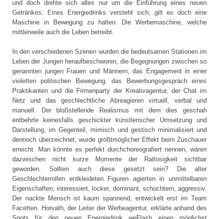
und doch drehte sich alles nur um die Einführung eines neuen
Getränkes. Eines Energiedrinks versteht sich, gilt es doch eine
Maschine in Bewegung zu halten. Die Werbemaschine, welche
mittlerweile auch die Leben betreibt.
In den verschiedenen Szenen wurden die bedeutsamen Stationen im
Leben der Jungen heraufbeschworen, die Begegnungen zwischen so
genannten jungen Frauen und Männern, das Engagement in einer
violetten politischen Bewegung, das Bewerbungsgespräch eines
Praktikanten und die Firmenparty der Kreativagentur, der Chat im
Netz und das geschlechtliche Abreagieren virtuell, verbal und
manuell. Der bloßstellende Realismus mit dem dies geschah
entbehrte keinesfalls geschickter künstlerischer Umsetzung und
Darstellung, im Gegenteil, mimisch und gestisch minimalisiert und
dennoch überzeichnet, wurde größtmöglicher Effekt beim Zuschauer
erreicht. Man könnte es perfekt durchchoreografiert nennen, wären
dazwischen nicht kurze Momente der Ratlosigkeit sichtbar
geworden. Sollten auch diese gesetzt sein? Die alter
Geschlechterrollen entkleideten Figuren agierten in unmittelbaren
Eigenschaften, interessiert, locker, dominant, schüchtern, aggressiv.
Der nackte Mensch ist kaum spannend, entwickelt erst im Team
Facetten. Horvath, der Leiter der Werbeagentur, erklärte anhand des
Spots für den neuen Energiedrink weFlash einen möglichst