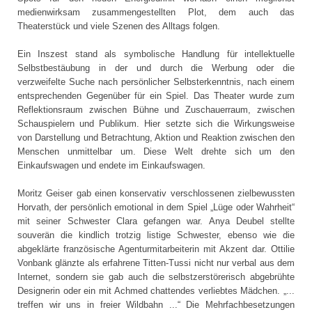
medienwirksam zusammengestellten Plot, dem auch das
Theaterstück und viele Szenen des Alltags folgen.
Ein Inszest stand als symbolische Handlung für intellektuelle
Selbstbestäubung in der und durch die Werbung oder die
verzweifelte Suche nach persönlicher Selbsterkenntnis, nach einem
entsprechenden Gegenüber für ein Spiel. Das Theater wurde zum
Reflektionsraum zwischen Bühne und Zuschauerraum, zwischen
Schauspielern und Publikum. Hier setzte sich die Wirkungsweise
von Darstellung und Betrachtung, Aktion und Reaktion zwischen den
Menschen unmittelbar um. Diese Welt drehte sich um den
Einkaufswagen und endete im Einkaufswagen.
Moritz Geiser gab einen konservativ verschlossenen zielbewussten
Horvath, der persönlich emotional in dem Spiel „Lüge oder Wahrheit“
mit seiner Schwester Clara gefangen war. Anya Deubel stellte
souverän die kindlich trotzig listige Schwester, ebenso wie die
abgeklärte französische Agenturmitarbeiterin mit Akzent dar. Ottilie
Vonbank glänzte als erfahrene Titten-Tussi nicht nur verbal aus dem
Internet, sondern sie gab auch die selbstzerstörerisch abgebrühte
Designerin oder ein mit Achmed chattendes verliebtes Mädchen. „...
treffen wir uns in freier Wildbahn ...“ Die Mehrfachbesetzungen