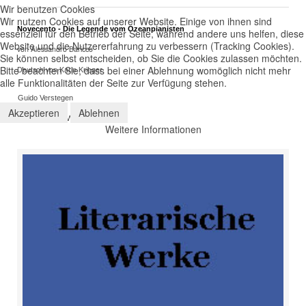
Wir benutzen Cookies
Wir nutzen Cookies auf unserer Website. Einige von ihnen sind
Novecento - Die Legende vom Ozeanpianisten
essenziell für den Betrieb der Seite, während andere uns helfen, diese
Website und die Nutzererfahrung zu verbessern (Tracking Cookies).
von Alessandro Baricco
Sie können selbst entscheiden, ob Sie die Cookies zulassen möchten.
Bitte beachten Sie, dass bei einer Ablehnung womöglich nicht mehr
Deutsch von Karin Krieger
alle Funktionalitäten der Seite zur Verfügung stehen.
Guido Verstegen
Akzeptieren
Ablehnen
Regie: Kerstin Weiler
Weitere Informationen