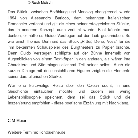
© Ralph Malisch
Das Stück, zwischen Erzählung und Monolog changierend, wurde
1994 von Alessandro Baricco, dem bekannten italienischen
Romancier verfasst und gilt als eines seiner erfolgreichsten Stücke,
das in anderem Konzept auch verfilmt wurde. Fast könnte man
denken, er hätte es Guido Verstegen auf den Leib geschrieben. So
wie einst Thomas Bernhard das Stück „Ritter, Dene, Voss“ für die
ihm bekannten Schauspieler des Burgtheaters zu Papier brachte.
Denn Guido Verstegen schlüpfte auf der Bühne innerhalb von
Augenblicken von einem Textkörper in den anderen, als wären ihre
Charaktere und Stimmlagen allesamt Teil seiner selbst. Auch die
kurzen Dialoge mit den unsichtbaren Figuren zeigten die Elemente
seiner darstellerischen Stärke.
Wer eine kurzweilige Reise über den Ozean sucht, in eine
Geschichte eintauchen möchte und zudem ein wenig
Lebensphilosophie speichern, dem sei das Stück und die
Inszenierung empfohlen - diese poetische Erzählung mit Nachklang.
C.M.Meier
Weitere Termine:
lichtbuehne.de