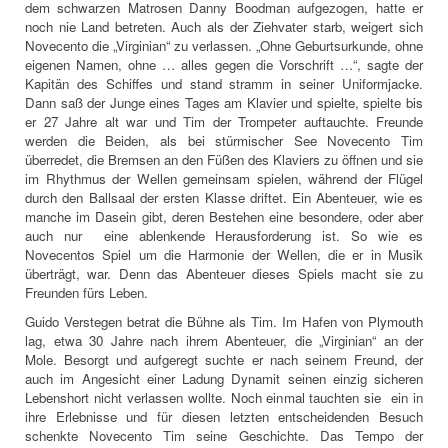
dem schwarzen Matrosen Danny Boodman aufgezogen, hatte er
noch nie Land betreten. Auch als der Ziehvater starb, weigert sich
Novecento die „Virginian“ zu verlassen. „Ohne Geburtsurkunde, ohne
eigenen Namen, ohne … alles gegen die Vorschrift …“, sagte der
Kapitän des Schiffes und stand stramm in seiner Uniformjacke.
Dann saß der Junge eines Tages am Klavier und spielte, spielte bis
er 27 Jahre alt war und Tim der Trompeter auftauchte. Freunde
werden die Beiden, als bei stürmischer See Novecento Tim
überredet, die Bremsen an den Füßen des Klaviers zu öffnen und sie
im Rhythmus der Wellen gemeinsam spielen, während der Flügel
durch den Ballsaal der ersten Klasse driftet. Ein Abenteuer, wie es
manche im Dasein gibt, deren Bestehen eine besondere, oder aber
auch nur eine ablenkende Herausforderung ist. So wie es
Novecentos Spiel um die Harmonie der Wellen, die er in Musik
überträgt, war. Denn das Abenteuer dieses Spiels macht sie zu
Freunden fürs Leben.
Guido Verstegen betrat die Bühne als Tim. Im Hafen von Plymouth
lag, etwa 30 Jahre nach ihrem Abenteuer, die „Virginian“ an der
Mole. Besorgt und aufgeregt suchte er nach seinem Freund, der
auch im Angesicht einer Ladung Dynamit seinen einzig sicheren
Lebenshort nicht verlassen wollte. Noch einmal tauchten sie ein in
ihre Erlebnisse und für diesen letzten entscheidenden Besuch
schenkte Novecento Tim seine Geschichte. Das Tempo der