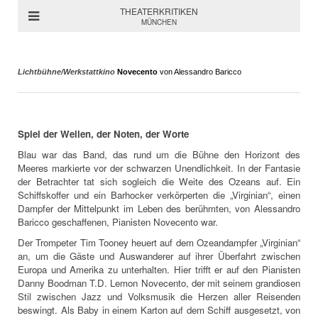
THEATERKRITIKEN
MÜNCHEN
Lichtbühne/Werkstattkino
Novecento
von Alessandro Baricco
Spiel der Wellen, der Noten, der Worte
Blau war das Band, das rund um die Bühne den Horizont des
Meeres markierte vor der schwarzen Unendlichkeit. In der Fantasie
der Betrachter tat sich sogleich die Weite des Ozeans auf. Ein
Schiffskoffer und ein Barhocker verkörperten die „Virginian“, einen
Dampfer der Mittelpunkt im Leben des berühmten, von Alessandro
Baricco geschaffenen, Pianisten Novecento war.
Der Trompeter Tim Tooney heuert auf dem Ozeandampfer „Virginian“
an, um die Gäste und Auswanderer auf ihrer Überfahrt zwischen
Europa und Amerika zu unterhalten. Hier trifft er auf den Pianisten
Danny Boodman T.D. Lemon Novecento, der mit seinem grandiosen
Stil zwischen Jazz und Volksmusik die Herzen aller Reisenden
beswingt. Als Baby in einem Karton auf dem Schiff ausgesetzt, von