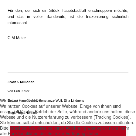
Für den, der sich ein Stück Hauptstadtluft erschnuppern möchte,
und das in voller Bandbreite, ist die Inszenierung sicherlich
interessant.
C.M.Meier
3 von 5 Millionen
von Fritz Kater
Wir benutzen Cookies
Bettina Hauenschild, Konstanze Wolf, Elna Lindgens
Wir nutzen Cookies auf unserer Website. Einige von ihnen sind
essenziell für den Betrieb der Seite, während andere uns helfen, diese
Regie: Inga Helfrich
Website und die Nutzererfahrung zu verbessern (Tracking Cookies).
Sie können selbst entscheiden, ob Sie die Cookies zulassen möchten.
Bitte beachten Sie, dass bei einer Ablehnung womöglich nicht mehr
alle Funktionalitäten der Seite zur Verfügung stehen.