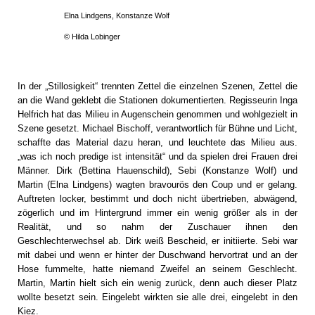
Elna Lindgens,
Konstanze Wolf
© Hilda Lobinger
In der „Stillosigkeit“ trennten Zettel die einzelnen Szenen, Zettel die
an die Wand geklebt die Stationen dokumentierten. Regisseurin Inga
Helfrich hat das Milieu in Augenschein genommen und wohlgezielt in
Szene gesetzt. Michael Bischoff, verantwortlich für Bühne und Licht,
schaffte das Material dazu heran, und leuchtete das Milieu aus.
„was ich noch predige ist intensität“ und da spielen drei Frauen drei
Männer. Dirk (Bettina Hauenschild), Sebi (Konstanze Wolf) und
Martin (Elna Lindgens) wagten bravourös den Coup und er gelang.
Auftreten locker, bestimmt und doch nicht übertrieben, abwägend,
zögerlich und im Hintergrund immer ein wenig größer als in der
Realität, und so nahm der Zuschauer ihnen den
Geschlechterwechsel ab. Dirk weiß Bescheid, er initiierte. Sebi war
mit dabei und wenn er hinter der Duschwand hervortrat und an der
Hose fummelte, hatte niemand Zweifel an seinem Geschlecht.
Martin, Martin hielt sich ein wenig zurück, denn auch dieser Platz
wollte besetzt sein. Eingelebt wirkten sie alle drei, eingelebt in den
Kiez.