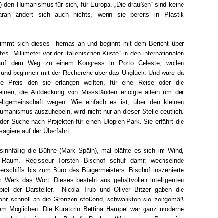
 den Humanismus für sich, für Europa. „Die draußen“ sind keine
aran ändert sich auch nichts, wenn sie bereits in Plastik
nimmt sich dieses Themas an und beginnt mit dem Bericht über
es „Millimeter vor der italienischen Küste“ in den internationalen
 auf dem Weg zu einem Kongress in Porto Celeste, wollen
n und beginnen mit der Recherche über das Unglück. Und wäre da
e Preis den sie erlangen wollten, für eine Reise oder die
inen, die Aufdeckung von Missständen erfolgte allein um der
tgemeinschaft wegen. Wie einfach es ist, über den kleinen
manismus auszuhebeln, wird nicht nur an dieser Stelle deutlich.
der Suche nach Projekten für einen Utopien-Park. Sie erfährt die
agiere auf der Überfahrt.
sinnfällig die Bühne (Mark Späth), mal blähte es sich im Wind,
Raum. Regisseur Torsten Bischof schuf damit wechselnde
rschiffs bis zum Büro des Bürgermeisters. Bischof inszenierte
Werk das Wort. Dieses besteht aus gehaltvollen intelligenten
iel der Darsteller. Nicola Trub und Oliver Bitzer gaben die
 sehr schnell an die Grenzen stoßend, schwankten sie zeitgemäß
em Möglichen. Die Kuratorin Bettina Hampel war ganz moderne