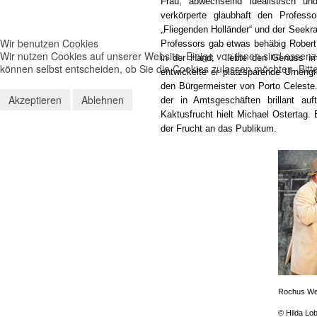
Frau, abwechselnd idealistisch un
verkörperte glaubhaft den Profes
„Fliegenden Holländer“ und der Seekr
Wir benutzen Cookies
Professors gab etwas behäbig Robert
Wir nutzen Cookies auf unserer Website. Einige von ihnen sind essenzi
in der Hand, liebte den Genuss im 
können selbst entscheiden, ob Sie die Cookies zulassen möchten. Bitte
entwickelte er platzsparende Urneng
den Bürgermeister von Porto Celeste.
Akzeptieren
Ablehnen
der in Amtsgeschäften brillant au
Kaktusfrucht hielt Michael Ostertag.
der Frucht an das Publikum.
Rochus We
© Hilda Lob