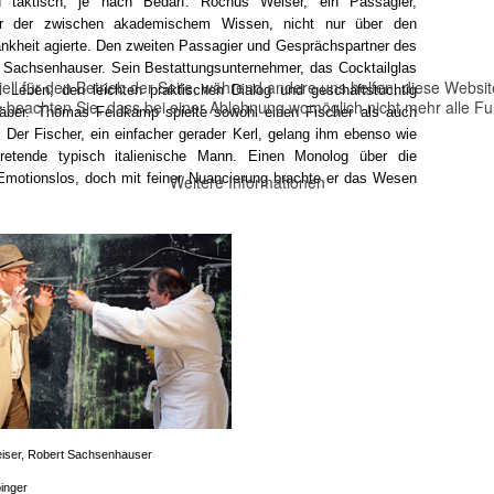
d taktisch, je nach Bedarf. Rochus Weiser, ein Passagier,
sor der zwischen akademischem Wissen, nicht nur über den
ankheit agierte. Den zweiten Passagier und Gesprächspartner des
 Sachsenhauser. Sein Bestattungsunternehmer, das Cocktailglas
ell für den Betrieb der Seite, während andere uns helfen, diese Websi
Leben, den leichten praktischen Dialog und geschäftstüchtig
 beachten Sie, dass bei einer Ablehnung womöglich nicht mehr alle Fun
räber. Thomas Feldkamp spielte sowohl einen Fischer als auch
 Der Fischer, ein einfacher gerader Kerl, gelang ihm ebenso wie
ftretende typisch italienische Mann. Einen Monolog über die
 Emotionslos, doch mit feiner Nuancierung brachte er das Wesen
Weitere Informationen
iser, Robert Sachsenhauser
inger