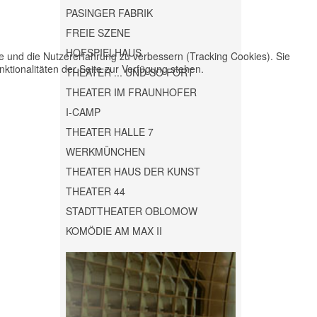
PASINGER FABRIK
FREIE SZENE
HOFSPIELHAUS
te und die Nutzererfahrung zu verbessern (Tracking Cookies). Sie
ktionalitäten der Seite zur Verfügung stehen.
THEATER ... UND SO FORT
THEATER IM FRAUNHOFER
I-CAMP
THEATER HALLE 7
WERKMÜNCHEN
THEATER HAUS DER KUNST
THEATER 44
STADTTHEATER OBLOMOW
KOMÖDIE AM MAX II