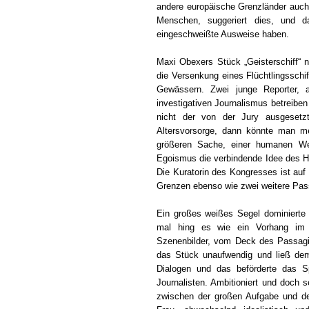
andere europäische Grenzländer auch)
Menschen, suggeriert dies, und d
eingeschweißte Ausweise haben.
Maxi Obexers Stück „Geisterschiff“ 
die Versenkung eines Flüchtlingsschiff
Gewässern. Zwei junge Reporter,
investigativen Journalismus betreibe
nicht der von der Jury ausgesetzt
Altersvorsorge, dann könnte man me
größeren Sache, einer humanen Wel
Egoismus die verbindende Idee des Hu
Die Kuratorin des Kongresses ist auf 
Grenzen ebenso wie zwei weitere Pass
Ein großes weißes Segel dominierte 
mal hing es wie ein Vorhang im 
Szenenbilder, vom Deck des Passagie
das Stück unaufwendig und ließ dem 
Dialogen und das beförderte das Sp
Journalisten. Ambitioniert und doch
zwischen der großen Aufgabe und d