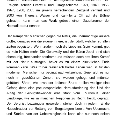
Ereignis schrieb Literatur- und Filmgeschichte. 1921, 1940, 1956,
1967, 1988, 2005 im jeweils herrschenden Zeitgeist verfilmt und
2003 von Theresia Walser und Karl-Heinz Ott auf die Bühne
gebracht, kann man das Werk getrost einen Dauerbrenner der
Heimatliteratur nennen.
Der Kampf der Menschen gegen die Natur, die übermächtige äußere
große, genauso wie die eigene innere, ist der Stoff, welcher zu allen
Zeiten begeistert. Wenn zudem noch die Liebe ins Spiel kommt, gibt
es kein Halten mehr. Die Geierwally und der Bären-Josef sind sich
ebenbürtig, füreinander bestimmt und müssen doch erst ihren Kampf
mit der Natur austragen, bevor es zu einem glücklichen Ende
kommen kann. Was früher realistisch hartes Leben war, ist für den
modernen Menschen nur bedingt nachvollziehbar. Geier gibt es nur
noch in geschützten Zonen, sie werden gehegt und mitunter
gefüttert. Bären, wie etwa der Italiener Bruno stellen weniger eine
Gefahr, denn eine pseudosportliche Herausforderung dar. Und der
Alltag der Gebirgsbewohner wird stark vom Tourismus, einer
Landplage, wie es in manchen Regionen zu Recht heißt, geprägt.
Der Berg ist bezwingbar geworden, stehen doch in jedem Tal die
Hubschrauber zur Rettung von Bergsteigern bereit. Von Übermacht
und Stärke, von der Unbezwingbarkeit kann also nur noch selten