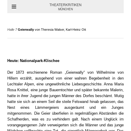
THEATERKRITIKEN
MÜNCHEN
Halle 7
Geierwally
von Theresia Walser, Karl-Heinz Ott
Heute: Nationalpark-Klischee
Der 1873 erschienene Roman „Geierwally“ von Wilhelmine von
Hillern erzählt, ausgehend von einer wahren Begebenheit in den
Lechtaler Alpen, eine ungewöhnliche Liebesgeschichte. Anna Maria
Rosa Knittel, eine junge Bauerntochter und später bekannte Malerin,
hatte in ihrer Jugend die jungen Männer des Dorfes beschämt. Mutig
hatte sie sich an einem Seil die steile Felswand hinab gelassen, das
Nest eines Lämmergeiers ausgeräumt und ein Junges
mitgenommen. Die Geier überfielen in regelmäßigen Abständen die
Schafherden, was es zu verhindern galt. Nach einem Unglück im
vorangegangenen Jahr verweigerten sich die Männer und das junge
Mädchen vollbrachte eine Tat, die eigentlich Männerarbeit war. Das