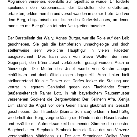
Abgründen versehen, ebenfalls zur Spielfläche wurde. Er forderte
spielerisch den Körpereinsatz der Darsteller; die erkletterten,
ertanzten, erklommen ihn und verschwanden in seiner Tiefe. Und vor
dem Berg, obligatorisch, die Tische des Dorfwirtshauses, an denen
man sich mit Bier gütlich tat oder Neuigkeiten tauschte.
Der Darstellerin der Wally, Agnes Burger, war die Rolle auf den Leib
geschrieben. Sie gab die kämpferisch unnachgiebige und doch
stellenweise sehr weibliche Hauptfigur in vielen Facetten
ausgezeichnet. Dies kann auch von Steve Walter, der ihren
Gegenpart, den Bären-Josef verkörperte, gesagt werden. Auch er
überzeugte. Die Mutter des Josef wurde von Kerstin Jaeger
einfühlsam und doch ältlich eigen dargestellt. Arno Linker hielt
stellvertretend für alle Trinker des Dorfes locker die Stellung und
vertrat in legerem Geplänkel gegen den Flachländer Strunz
(außenseiterisch Rainer Lott, in mit bayerischem Rautenmuster
versehenen Socken) die Bergbewohner. Der Kellnerin Afra, Xenija
Dirr, stand die Angst vor dem Geier Hansi glaubhaft ins Gesicht
geschrieben. Der Hirtenbub (Sarina Schinzer) erklomm leichtfüßig
wiederholt den Berg, vergrub lässig die Hände in den Hosentaschen
und erzählte mit Aufmerksamkeit heischender Stimme die neuesten
Begebenheiten. Stephanie Simbeck kam die Rolle des von Vinzenz
verschmähten Mädchens zu. Der alte Strominger, Wallys Vater