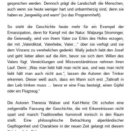
gesprochen werden. Dennoch prägt die Landschaft die Menschen,
auch wenn sie heute weniger hart und unbarmherzig sind, denn sie
haben es „langweilig und warm“ (so das Programmheft).
So steht die Geschichte heute mehr für ein Exempel der
Emanzipation, denn für Kampf mit der Natur. Walpurga Strominger,
die Geierwally, wird von ihrem Vater zur Erbin des Hofes erzogen,
der mit „Vaterdiktat, Vaterliebe, Vater…“ über sie verfügt und sie
dem Vinzenz zu verehelichen gedenkt. Wally jedoch liebt den Josef
und geht lieber allein auf die Alm, bevor sie sich dem Willen des
Vaters fügt. Verwicklungen und Missverständnisse nehmen ihren
Lauf. Denn: „Was man liebt hält man nicht aus, und was man nicht
liebt hält man auch nicht aus.“, lassen die Autoren den Trinker
erkennen. Dieser weiß auch, dass ein Mann sich erst „Tatkraft in
den Leib trinken muss … bevor er eine Frau besteigt, einen Gipfel
oder ein Flugzeug.“
Die Autoren Theresia Walser und Karl-Heinz Ott schufen eine
zeitgemäße Fassung der Geschichte, die mit Erkenntnissen nicht
spart und manch Traditionelles humorvoll ironisch in den Raum
stellt. Eine philosophische Betrachtung alpenländischer
Gepflogenheit und Charaktere in der neuen Zeit gelangt mit diesem