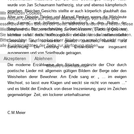
wurde von Jan Schaumann hartherzig, stur und ebenso kämpferisch
gegeben. Bleichen Gesichts stellte er auch körperlich glaubhaft das
Wir benutzen Cookies
Alter vor. Désirée Thielen und Manuel Renken waren die Wirtsleute
Wir nutzen Cookies auf unserer Website. Einige von ihnen sind
essenziell für den Betrieb der Seite, während andere uns helfen, diese
des „Lamm“ und brillierten komödiantisch in den Rollen der
Website und die Nutzererfahrung zu verbessern (Tracking Cookies).
Bergbauern. Der verschmähte Gellner-Vinzenz (Timo Vogel) war
Sie können selbst entscheiden, ob Sie die Cookies zulassen möchten.
sichtbar und doch hoffnungslos verliebt in die willensstarke
Bitte beachten Sie, dass bei einer Ablehnung womöglich nicht mehr
Geierwally und schwankte gewitzt zwischen Naivität und
alle Funktionalitäten der Seite zur Verfügung stehen.
Berechnung. Die Leistung des Ensembles war insgesamt
ausgewogen und von Spielfreude getragen.
Akzeptieren
Ablehnen
Weitere Informationen
Die moderne Erzählweise des Stückes ergänzte der Chor durch
poetische Lieder mit allgemein gültigen Bildern der Berge oder den
Weisheiten derer Bewohner. Am Ende sang er: „ … im ewigen
Wechsel, so lasst eure Klagen und weckt sie nicht von neuem ...“
und es bleibt der Eindruck von dieser Inszenierung, ganz im Zeichen
gegenwärtiger Zeit, ein lockerer unterhaltsamer.
C.M.Meier