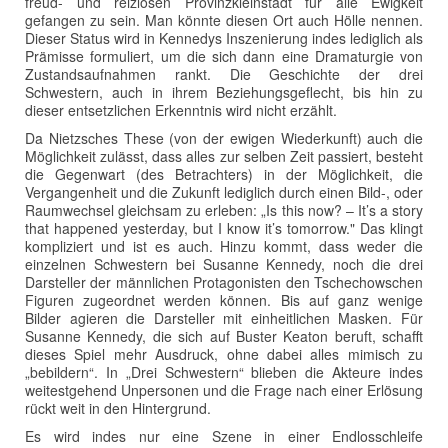
freud- und reizlosen Provinzkleinstadt für alle Ewigkeit
gefangen zu sein. Man könnte diesen Ort auch Hölle nennen.
Dieser Status wird in Kennedys Inszenierung indes lediglich als
Prämisse formuliert, um die sich dann eine Dramaturgie von
Zustandsaufnahmen rankt. Die Geschichte der drei
Schwestern, auch in ihrem Beziehungsgeflecht, bis hin zu
dieser entsetzlichen Erkenntnis wird nicht erzählt.
Da Nietzsches These (von der ewigen Wiederkunft) auch die
Möglichkeit zulässt, dass alles zur selben Zeit passiert, besteht
die Gegenwart (des Betrachters) in der Möglichkeit, die
Vergangenheit und die Zukunft lediglich durch einen Bild-, oder
Raumwechsel gleichsam zu erleben: „Is this now? – It’s a story
that happened yesterday, but I know it’s tomorrow." Das klingt
kompliziert und ist es auch. Hinzu kommt, dass weder die
einzelnen Schwestern bei Susanne Kennedy, noch die drei
Darsteller der männlichen Protagonisten den Tschechowschen
Figuren zugeordnet werden können. Bis auf ganz wenige
Bilder agieren die Darsteller mit einheitlichen Masken. Für
Susanne Kennedy, die sich auf Buster Keaton beruft, schafft
dieses Spiel mehr Ausdruck, ohne dabei alles mimisch zu
„bebildern“. In „Drei Schwestern“ blieben die Akteure indes
weitestgehend Unpersonen und die Frage nach einer Erlösung
rückt weit in den Hintergrund.
Es wird indes nur eine Szene in einer Endlosschleife