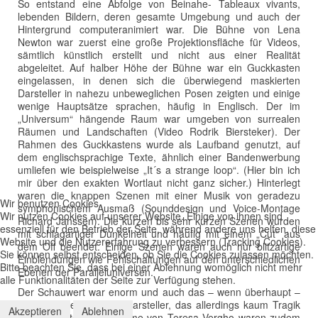
So entstand eine Abfolge von Beinahe- Tableaux vivants,
lebenden Bildern, deren gesamte Umgebung und auch der
Hintergrund computeranimiert war. Die Bühne von Lena
Newton war zuerst eine große Projektionsfläche für Videos,
sämtlich künstlich erstellt und nicht aus einer Realität
abgeleitet. Auf halber Höhe der Bühne war ein Guckkasten
eingelassen, in denen sich die überwiegend maskierten
Darsteller in nahezu unbeweglichen Posen zeigten und einige
wenige Hauptsätze sprachen, häufig in Englisch. Der im
„Universum“ hängende Raum war umgeben von surrealen
Räumen und Landschaften (Video Rodrik Biersteker). Der
Rahmen des Guckkastens wurde als Laufband genutzt, auf
dem englischsprachige Texte, ähnlich einer Bandenwerbung
umliefen wie beispielweise „It´s a strange loop“. (Hier bin ich
mir über den exakten Wortlaut nicht ganz sicher.) Hinterlegt
waren die knappen Szenen mit einer Musik von geradezu
Wir benutzen Cookies
symphonischem Ausmaß (Sounddesign und Voice-Montage
Wir nutzen Cookies auf unserer Website. Einige von ihnen sind
Richard Janssen). Die kurzen bis sehr kurzen Szenen wurden
essenziell für den Betrieb der Seite, während andere uns helfen, diese
mit schlagartiger Dunkelheit und häufig mit einem „Cut“ aus
Website und die Nutzererfahrung zu verbessern (Tracking Cookies).
dem Off beendet. Einige Szenen waren auch nur blitzartige
Sie können selbst entscheiden, ob Sie die Cookies zulassen möchten.
Einblendungen wie Fehlschaltungen auf den unterschiedlichen
Bitte beachten Sie, dass bei einer Ablehnung womöglich nicht mehr
Ebenen der Paralleluniversen.
alle Funktionalitäten der Seite zur Verfügung stehen.
Der Schauwert war enorm und auch das – wenn überhaupt –
stattfindende Spiel der Darsteller, das allerdings kaum Tragik
Akzeptieren
Ablehnen
transportierte. Die Kostüme von Teresa Vergho waren zudem