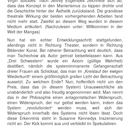
Virgin Suicides“ nach Jeffrey Eugenides zeichnete sich ab,
dass das Konzept in den Manierismus zu kippen drohte und
die Geschichte hinter der Ästhetik zurückstand. Die grandiose
theatrale Wirkung der beiden vorhergehenden Arbeiten fand
nicht mehr statt. Zweifel an diesem Weg wurden in diesem
Medium artikuliert. (Nachzulesen unter: Willkommen in der
Welt der Mangas)
Nun hat ein echter Entwicklungsschritt stattgefunden,
allerdings nicht in Richtung Theater, sondern in Richtung
Bildender Kunst. Bei näherer Betrachtung wird deutlich, dass
man Tschechow als Autor getrost beiseitelassen kann. Aus
„Drei Schwestern“ wurde ein Axiom (gültige Wahrheit)
destilliert, nämlich die systemimmanente Gefangenschaft
dreier Frauen als Schicksal, das man im „Kreislauf der ewigen
Wiederkunft“ einem größtmöglich grellen Licht der Betrachtung
aussetzt. Zu welchem Ende? Nun, hoffentlich nicht um den
Preis, dass das (in diesem System) Unausweichliche als
unabänderlich und also freudig angenommen wird. Man nennt
das in der Philosophie einen antagonistischen Widerspruch,
einen Widerspruch, der nur gelöst werden kann, indem das
System „revolutioniert“ werden muss, weil sich der
Widerspruch innerhalb des Systems nicht lösen lässt. Doch
diese Erkenntnis steht in Susanne Kennedys Inszenierung
nicht an. Der Kick kommt aus und verbleibt im Spekulativen.