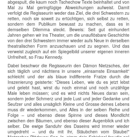
abgespult, die kaum noch Tschechow Texte beinhaltet und von
Mal zu Mal geringfügige Abweichungen aufweist. Damit
verfolgt die Regisseurin weder das Ziel, die drei Schwestern zu
retten, noch sie soweit zu ertüchtigen, sich selbst zu retten,
sondern dem Publikum bewusst zu machen, dass es in
demselben Dilemma steckt. Beweis: Seit gut einhundert
Jahren gehen wir ins Theater, um die unauflösbare Geschichte
von den drei Schwestern immer wieder aufs Neue in derselben
theatralischen Form anzuschauen und zu segnen. Und das
verweist zugleich auf ein Spiegelbild unserer eigenen inneren
Unfreiheit, so Frau Kennedy.
Dabei beschwor die Regisseurin den Dämon Nietzsches, der
sich täglich und nächtens in unsere „einsamste Einsamkeit“
schleicht und der als blaue indifferente Fratze durch die
Inszenierung geisterte: "Dieses Leben, wie du es jetzt lebst
und gelebt hast, wirst du noch einmal und noch unzählige
Male leben müssen; und es wird nichts Neues daran sein,
sondern jeder Schmerz und jede Lust und jeder Gedanke und
Seufzer und alles unsäglich Kleine und Grosse deines Lebens
muss dir wiederkommen, und Alles in der selben Reihe und
Folge – und ebenso diese Spinne und dieses Mondlicht
zwischen den Bäumen, und ebenso dieser Augenblick und ich
selber. Die ewige Sanduhr des Daseins wird immer wieder
umgedreht – und du mit ihr, Stäubchen vom Staube!"