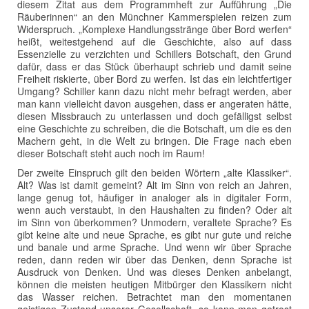
diesem Zitat aus dem Programmheft zur Aufführung „Die
Räuberinnen“ an den Münchner Kammerspielen reizen zum
Widerspruch. „Komplexe Handlungsstränge über Bord werfen“
heißt, weitestgehend auf die Geschichte, also auf dass
Essenzielle zu verzichten und Schillers Botschaft, den Grund
dafür, dass er das Stück überhaupt schrieb und damit seine
Freiheit riskierte, über Bord zu werfen. Ist das ein leichtfertiger
Umgang? Schiller kann dazu nicht mehr befragt werden, aber
man kann vielleicht davon ausgehen, dass er angeraten hätte,
diesen Missbrauch zu unterlassen und doch gefälligst selbst
eine Geschichte zu schreiben, die die Botschaft, um die es den
Machern geht, in die Welt zu bringen. Die Frage nach eben
dieser Botschaft steht auch noch im Raum!
Der zweite Einspruch gilt den beiden Wörtern „alte Klassiker“.
Alt? Was ist damit gemeint? Alt im Sinn von reich an Jahren,
lange genug tot, häufiger in analoger als in digitaler Form,
wenn auch verstaubt, in den Haushalten zu finden? Oder alt
im Sinn von überkommen? Unmodern, veraltete Sprache? Es
gibt keine alte und neue Sprache, es gibt nur gute und reiche
und banale und arme Sprache. Und wenn wir über Sprache
reden, dann reden wir über das Denken, denn Sprache ist
Ausdruck von Denken. Und was dieses Denken anbelangt,
können die meisten heutigen Mitbürger den Klassikern nicht
das Wasser reichen. Betrachtet man den momentanen