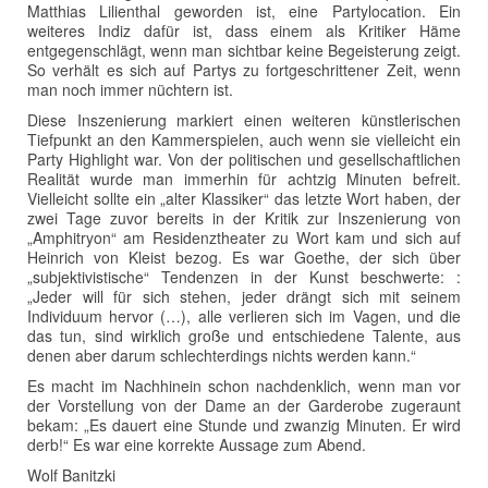
Matthias Lilienthal geworden ist, eine Partylocation. Ein
weiteres Indiz dafür ist, dass einem als Kritiker Häme
entgegenschlägt, wenn man sichtbar keine Begeisterung zeigt.
So verhält es sich auf Partys zu fortgeschrittener Zeit, wenn
man noch immer nüchtern ist.
Diese Inszenierung markiert einen weiteren künstlerischen
Tiefpunkt an den Kammerspielen, auch wenn sie vielleicht ein
Party Highlight war. Von der politischen und gesellschaftlichen
Realität wurde man immerhin für achtzig Minuten befreit.
Vielleicht sollte ein „alter Klassiker“ das letzte Wort haben, der
zwei Tage zuvor bereits in der Kritik zur Inszenierung von
„Amphitryon“ am Residenztheater zu Wort kam und sich auf
Heinrich von Kleist bezog. Es war Goethe, der sich über
„subjektivistische“ Tendenzen in der Kunst beschwerte: :
„Jeder will für sich stehen, jeder drängt sich mit seinem
Individuum hervor (…), alle verlieren sich im Vagen, und die
das tun, sind wirklich große und entschiedene Talente, aus
denen aber darum schlechterdings nichts werden kann.“
Es macht im Nachhinein schon nachdenklich, wenn man vor
der Vorstellung von der Dame an der Garderobe zugeraunt
bekam: „Es dauert eine Stunde und zwanzig Minuten. Er wird
derb!“ Es war eine korrekte Aussage zum Abend.
Wolf Banitzki