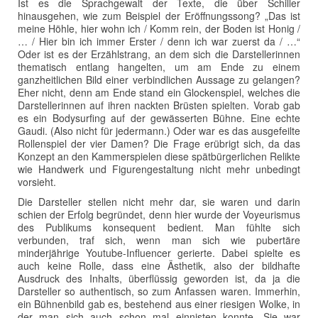
Ist es die Sprachgewalt der Texte, die über Schiller
hinausgehen, wie zum Beispiel der Eröffnungssong? „Das ist
meine Höhle, hier wohn ich / Komm rein, der Boden ist Honig /
… / Hier bin ich immer Erster / denn ich war zuerst da / …“
Oder ist es der Erzählstrang, an dem sich die Darstellerinnen
thematisch entlang hangelten, um am Ende zu einem
ganzheitlichen Bild einer verbindlichen Aussage zu gelangen?
Eher nicht, denn am Ende stand ein Glockenspiel, welches die
Darstellerinnen auf ihren nackten Brüsten spielten. Vorab gab
es ein Bodysurfing auf der gewässerten Bühne. Eine echte
Gaudi. (Also nicht für jedermann.) Oder war es das ausgefeilte
Rollenspiel der vier Damen? Die Frage erübrigt sich, da das
Konzept an den Kammerspielen diese spätbürgerlichen Relikte
wie Handwerk und Figurengestaltung nicht mehr unbedingt
vorsieht.
Die Darsteller stellen nicht mehr dar, sie waren und darin
schien der Erfolg begründet, denn hier wurde der Voyeurismus
des Publikums konsequent bedient. Man fühlte sich
verbunden, traf sich, wenn man sich wie pubertäre
minderjährige Youtube-Influencer gerierte. Dabei spielte es
auch keine Rolle, dass eine Ästhetik, also der bildhafte
Ausdruck des Inhalts, überflüssig geworden ist, da ja die
Darsteller so authentisch, so zum Anfassen waren. Immerhin,
ein Bühnenbild gab es, bestehend aus einer riesigen Wolke, in
der man sich auch schon mal einnisten konnte. Sie war