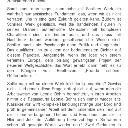
zurückdrehen möchte.
Somit kann man sagen, man habe mit Schillers Werk ein
wahrhaft humanistisches Fundament, das, wenn wir es nicht
verraten, uns in eine gute Zukunft geleiten kann. Zudem ist
Schillers Werk genialisch, weil die handelnden Figuren in
seinen Dramen authentische Menschen mit komplexen
Charakteren sind, die immer auch, und das muss mit
Nachdruck betont werden, gesellschaftliche Wesen sind.
Schiller macht nie Psychologie ohne Politik und umgekehrt.
Das qualifiziert ihn zu einem der bedeutendsten Dichter auf
diesem Planeten. Aufgemerkt, wenn die Idee von einem
vereinten Europa, dem bislang gewaltigsten Projekt der
neueren Weltgeschichte, das Wort erhebt, dann heißt es zu
den Klängen von Beethoven: „Freude schöner
Götterfunken…“
Sollte man mit so einem Werk leichtfertig umgehen? Gewiss
nicht. Und genau diese Frage drängt sich auf, wenn man die
Arbeitsweise von Leonie Böhm betrachtet: „In ihren Arbeiten
nimmt die Regisseurin Leonie Böhm sich immer wieder alte
Klassiker vor, wirft komplexe Handlungsstränge über Bord und
prüft in gemeinsamer Arbeit mit dem Ensemble den Text auf
die in ihm verborgenen Themen und Emotionen, um sie im
Hier und Jetzt der Aufführung hervorzubringen. So werden
schon oft gesagte Worte wieder neu.“ Zwei Gedanken in