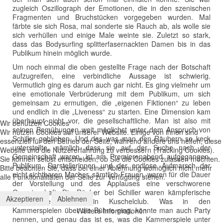
zugleich Oszillograph der Emotionen, die in den szenischen
Fragmenten und Bruchstücken vorgegeben wurden. Mal
färbte sie sich Rosa, mal sonderte sie Rauch ab, als wolle sie
sich verhüllen und einige Male weinte sie. Zuletzt so stark,
dass das Bodysurfing splitterfasernackten Damen bis in das
Publikum hinein möglich wurde.
Um noch einmal die oben gestellte Frage nach der Botschaft
aufzugreifen, eine verbindliche Aussage ist schwierig.
Vermutlich ging es darum auch gar nicht. Es ging vielmehr um
eine emotionale Verbrüderung mit dem Publikum, um sich
gemeinsam zu ermutigen, die „eigenen Fiktionen“ zu leben
und endlich in die „Liveness“ zu starten. Eine Dimension kam
überhaupt nicht vor, die gesellschaftliche. Man ist also mit
Wir benutzen Cookies
seinen Bemühungen weit möglichst unter dem Anspruch von
Wir nutzen Cookies auf unserer Website. Einige von ihnen sind
Schiller geblieben. Und das was man den Räubern so keck
essenziell für den Betrieb der Seite, während andere uns helfen, diese
unterstellte, nämlich dass sie auf der Suche nach der
Website und die Nutzererfahrung zu verbessern (Tracking Cookies).
Gemeinschaft waren, ist am Premierenabend aufgegangen.
Sie können selbst entscheiden, ob Sie die Cookies zulassen möchten.
Publikum, Darstellerinnen und der endlose Aufmarsch der
Bitte beachten Sie, dass bei einer Ablehnung womöglich nicht mehr
nicht sichtbaren Macher, sämtlich Frauen, waren für die Dauer
alle Funktionalitäten der Seite zur Verfügung stehen.
der Vorstellung und des Applauses eine verschworene
Gemeinschaft. Die Räuber bei Schiller waren kämpferische
Akzeptieren
Ablehnen
Parteigänger und kein Kuschelclub. Was in den
Kammerspielen über die Bühne ging, könnte man auch Party
Weitere Informationen
nennen, und genau das ist es, was die Kammerspiele unter