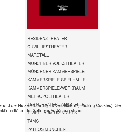
RESIDENZTHEATER
CUVILLIESTHEATER
MARSTALL
MÜNCHNER VOLKSTHEATER
MÜNCHNER KAMMERSPIELE
KAMMERSPIELE-SPIELHALLE
KAMMERSPIELE-WERKRAUM
METROPOLTHEATER
TEAMTHEATER TANKSTELLE
te und die Nutzererfahrung zu verbessern (Tracking Cookies). Sie
ktionalitäten der Seite zur Verfügung stehen.
T VIEL LÄRM UM NICHTS
TAMS
PATHOS MÜNCHEN