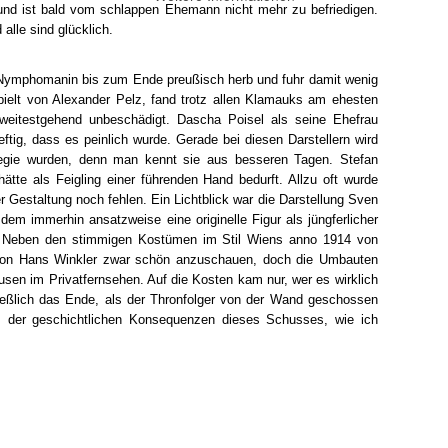
 und ist bald vom schlappen Ehemann nicht mehr zu befriedigen.
alle sind glücklich.
 Nymphomanin bis zum Ende preußisch herb und fuhr damit wenig
pielt von Alexander Pelz, fand trotz allen Klamauks am ehesten
weitestgehend unbeschädigt. Dascha Poisel als seine Ehefrau
eftig, dass es peinlich wurde. Gerade bei diesen Darstellern wird
Regie wurden, denn man kennt sie aus besseren Tagen. Stefan
ätte als Feigling einer führenden Hand bedurft. Allzu oft wurde
rer Gestaltung noch fehlen. Ein Lichtblick war die Darstellung Sven
dem immerhin ansatzweise eine originelle Figur als jüngferlicher
g. Neben den stimmigen Kostümen im Stil Wiens anno 1914 von
 von Hans Winkler zwar schön anzuschauen, doch die Umbauten
usen im Privatfernsehen. Auf die Kosten kam nur, wer es wirklich
ließlich das Ende, als der Thronfolger von der Wand geschossen
ts der geschichtlichen Konsequenzen dieses Schusses, wie ich