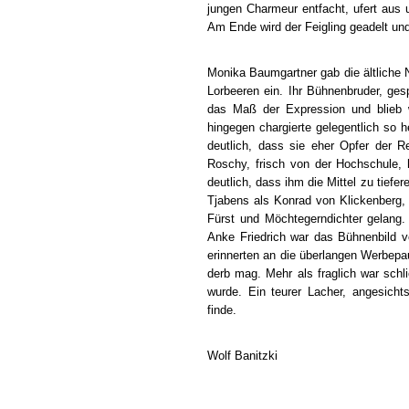
jungen Charmeur entfacht, ufert aus
Am Ende wird der Feigling geadelt und 
Monika Baumgartner gab die ältliche
Lorbeeren ein. Ihr Bühnenbruder, ges
das Maß der Expression und blieb 
hingegen chargierte gelegentlich so h
deutlich, dass sie eher Opfer der 
Roschy, frisch von der Hochschule, h
deutlich, dass ihm die Mittel zu tiefe
Tjabens als Konrad von Klickenberg, 
Fürst und Möchtegerndichter gelan
Anke Friedrich war das Bühnenbild
erinnerten an die überlangen Werbepa
derb mag. Mehr als fraglich war sch
wurde. Ein teurer Lacher, angesich
finde.
Wolf Banitzki