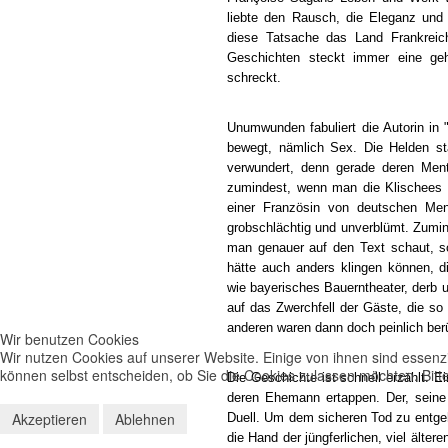
liebte den Rausch, die Eleganz und 
diese Tatsache das Land Frankreic
Geschichten steckt immer eine geh
schreckt.
Unumwunden fabuliert die Autorin in 
bewegt, nämlich Sex. Die Helden s
verwundert, denn gerade deren Ment
zumindest, wenn man die Klischees bef
einer Französin von deutschen Me
grobschlächtig und unverblümt. Zumi
man genauer auf den Text schaut, so
hätte auch anders klingen können, dif
wie bayerisches Bauerntheater, derb u
auf das Zwerchfell der Gäste, die so
anderen waren dann doch peinlich berü
Wir benutzen Cookies
Wir nutzen Cookies auf unserer Website. Einige von ihnen sind essenzi
können selbst entscheiden, ob Sie die Cookies zulassen möchten. Bitte
Die Geschichte ist schnell erzählt. Ei
deren Ehemann ertappen. Der, seine 
Akzeptieren
Ablehnen
Duell. Um dem sicheren Tod zu entgeh
die Hand der jüngferlichen, viel älte