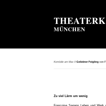
THEATERK
MÜNCHEN
Komödie am Max II
Geliebter Feigling
von F
Zu viel Lärm um wenig
Françoise Sagans Leben und Werk wa