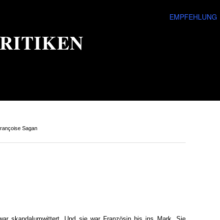
EMPFEHLUNG
RITIKEN
rançoise Sagan
r skandalumwittert. Und sie war Französin bis ins Mark. Sie