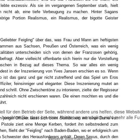
lebte exzessiv. Als sie im vergangenen September starb, hielt
h nicht ab, eine tiefe Verbeugung zu machen. Hinter Sagans
örige Portion Realismus, ein Realismus, der bigotte Geister
"Geliebter Feigling" über das, was Frau und Mann am heftigsten
tammen aus Sachsen, Preußen und Österreich, was ein wenig
alitäten unterscheiden sich von denen der Franzosen gehörig,
ragt. Aber vielleicht offenbarte sich hierin nur die Vorstellung
nschen in Bezug auf dieses Thema. So war alles ein wenig
ndest in der Inszenierung von Yves Jansen erschien es so. Wenn
 ist das ganz und gar nicht zutreffend und das Spiel um Eros
fiziler, feinsinniger und eleganter. Diese Inszenierung mutet an
nd schrill. Ohne Zwischentöne zu intonieren, zielte der Regisseur
 zahlreich nicht erschienen waren. Die einen mochten es und die
hrt.
ell für den Betrieb der Seite, während andere uns helfen, diese Websi
 beachten Sie, dass bei einer Ablehnung womöglich nicht mehr alle Fun
n junger Offizier lässt sich beim Stelldichein mit einer Dame von
Pistole ziert eine Menge Kerben, fordert ihn selbstredend zum
en, flieht der "Feigling" nach Baden-Baden, wo er erfolgreich um
ren Schwester des Herausforderers anhält. Deren Sexus, durch den
Weitere Informationen