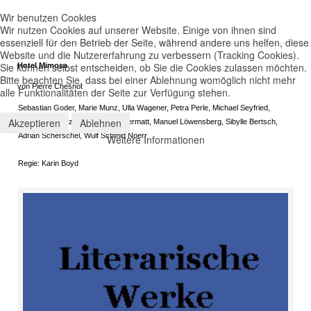
Wir benutzen Cookies
Wir nutzen Cookies auf unserer Website. Einige von ihnen sind
essenziell für den Betrieb der Seite, während andere uns helfen, diese
Website und die Nutzererfahrung zu verbessern (Tracking Cookies).
Sie können selbst entscheiden, ob Sie die Cookies zulassen möchten.
Hotel Mimosa
Bitte beachten Sie, dass bei einer Ablehnung womöglich nicht mehr
von Pierre Chesnot
alle Funktionalitäten der Seite zur Verfügung stehen.
Sebastian Goder, Marie Munz, Ulla Wagener, Petra Perle, Michael Seyfried,
Akzeptieren
Ablehnen
Herman van Ulzen, Susanne Odermatt, Manuel Löwensberg, Sibylle Bertsch,
Adrian Scherschel, Wulf Schmid Noerr
Weitere Informationen
Regie: Karin Boyd