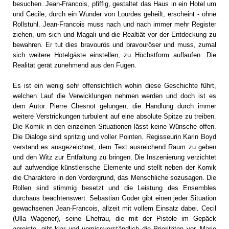
besuchen. Jean-Francois, pfiffig, gestaltet das Haus in ein Hotel um
und Cecile, durch ein Wunder von Lourdes geheilt, erscheint - ohne
Rollstuhl. Jean-Francois muss nach und nach immer mehr Register
ziehen, um sich und Magali und die Realtiät vor der Entdeckung zu
bewahren. Er tut dies bravourös und bravouröser und muss, zumal
sich weitere Hotelgäste einstellen, zu Höchstform auflaufen. Die
Realität gerät zunehmend aus den Fugen.
Es ist ein wenig sehr offensichtlich wohin diese Geschichte führt,
welchen Lauf die Verwicklungen nehmen werden und doch ist es
dem Autor Pierre Chesnot gelungen, die Handlung durch immer
weitere Verstrickungen turbulent auf eine absolute Spitze zu treiben.
Die Komik in den einzelnen Situationen lässt keine Wünsche offen.
Die Dialoge sind spritzig und voller Pointen. Regisseurin Karin Boyd
verstand es ausgezeichnet, dem Text ausreichend Raum zu geben
und den Witz zur Entfaltung zu bringen. Die Inszenierung verzichtet
auf aufwendige künstlerische Elemente und stellt neben der Komik
die Charaktere in den Vordergrund, das Menschliche sozusagen. Die
Rollen sind stimmig besetzt und die Leistung des Ensembles
durchaus beachtenswert. Sebastian Goder gibt einen jeder Situation
gewachsenen Jean-Francois, allzeit mit vollem Einsatz dabei. Cecil
(Ulla Wagener), seine Ehefrau, die mit der Pistole im Gepäck
anreiste, gibt klar und unmissverständlich die Prioritäten vor. Marie