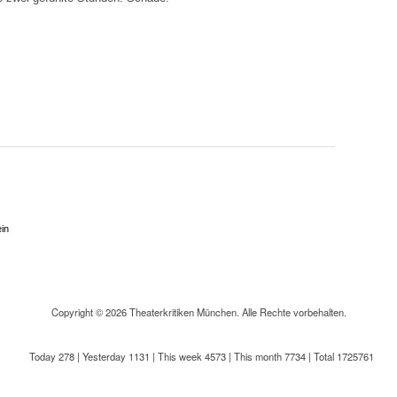
in
Copyright © 2026 Theaterkritiken München. Alle Rechte vorbehalten.
Today 278
|
Yesterday 1131
|
This week 4573
|
This month 7734
|
Total 1725761