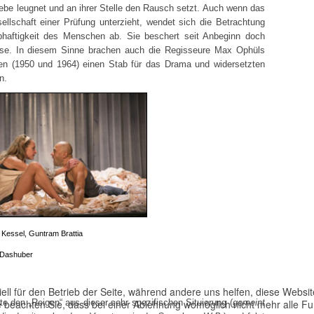
iebe leugnet und an ihrer Stelle den Rausch setzt. Auch wenn das
ellschaft einer Prüfung unterzieht, wendet sich die Betrachtung
bhaftigkeit des Menschen ab. Sie beschert seit Anbeginn doch
sse. In diesem Sinne brachen auch die Regisseure Max Ophüls
en (1950 und 1964) einen Stab für das Drama und widersetzten
n.
 Kessel, Guntram Brattia
Dashuber
ell für den Betrieb der Seite, während andere uns helfen, diese Websi
 beachten Sie, dass bei einer Ablehnung womöglich nicht mehr alle Fun
te den „Reigen“ aus dieser sehr spezifischen Situierung (
gemeint