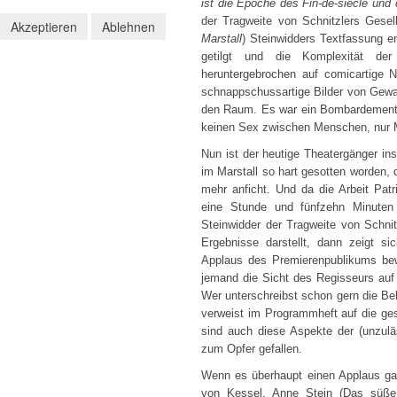
ist die Epoche des Fin-de-siècle und
der Tragweite von Schnitzlers Gesell
Akzeptieren
Ablehnen
Marstall
) Steinwidders Textfassung e
getilgt und die Komplexität de
heruntergebrochen auf comicartige 
schnappschussartige Bilder von Gewal
den Raum. Es war ein Bombardement du
keinen Sex zwischen Menschen, nur M
Nun ist der heutige Theatergänger in
im Marstall so hart gesotten worden,
mehr anficht. Und da die Arbeit Patr
eine Stunde und fünfzehn Minuten
Steinwidder der Tragweite von Schnit
Ergebnisse darstellt, dann zeigt s
Applaus des Premierenpublikums be
jemand die Sicht des Regisseurs auf 
Wer unterschreibst schon gern die Beh
verweist im Programmheft auf die ges
sind auch diese Aspekte der (unzulä
zum Opfer gefallen.
Wenn es überhaupt einen Applaus gab,
von Kessel, Anne Stein (Das süße 