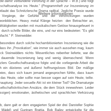
 die damit verbundene Verortung in der Sprache – W.B.
) und folgt
schaftsanalyse ins Heute.“ (
Programmheft zur Inszenierung im
ntlaubt das Schnitzlersche Drama radikal. Jegliche Poesie wurde
Weitere Informationen
r Vorgänge, der Gefühle und der Verstrickungen wurden
Neonbildchen. Heavy metal Klänge heizten den Betrachter an,
ttätigkeiten wurden mit musikalischem Getöse hinausgefeuert in
rch schrille Bilder, die eins, und nur eins bedeuteten: "Es gibt
acht." P. Steinwidder.
sbesondere durch solche hochambitionierten Inszenierung wie die
 dass ihn „Provokation“, wie immer sie auch aussehen mag, kaum
ick Steinwidders nichts Wesentliches nebenher lieferte, war die
 dauernde Inszenierung lang und wenig überraschend. Wenn
zlers Gesellschaftsanalyse folgte und die vorliegende Arbeit die
ich ein düsteres und äußerst hoffnungsloses Bild. Der mäßige
wies, dass sich kaum jemand angesprochen fühlte, dass kaum
das Heute, oder sollte man besser sagen auf sein Heute, teilte.
auptung: Jeder sexuelle Akt ist ein kleiner Tod? Die Dramaturgie
ellschaftskritischen Ansätze, die dem Stück innewohnen. Leider
ssigen) emotionalen, ästhetischen und sprachlichen Verkürzung
 dann galt er dem engagierten Spiel der drei Darsteller Sophie
Mädel) und Guntram Brattia. Bob Bailey entwickelte für die