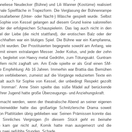
neliese Neudecker (Bühne) und Lili Wanner (Kostüme) realisiert
nale Spielfläche in Trapezform. Die Verglasung der Bühnenrampe
osafarbener (Unter- oder Nacht-) Wäsche gespielt wurde. Selbst
 Sophie von Kessel gelangen auf diesem Grund keine salonreifen
oder der erfolgreichen Schauspielerin. Das lag auch nicht in den
l der Liebe (die nicht stattfand), der erotischen Balz oder der
chhaften war ein blutiges Spiel. Die Bühne war ein Kampfarena,
ht wurden. Der Prostituierten begegnete sowohl am Anfang, wie
mit einem extralangen Messer. Jeder Koitus, und jede der zehn
e, begleitet von Haevy metal Gedröhn, zum Tötungsakt. Guntram
Opfern nicht zaghaft um. Am Ende spielte er als Graf einen SM-
die Empfehlung: Ab 16 Jahren. Immerhin war Brattia das Bemühen
n verbliebenen, zumeist auf die Vorgänge reduzierten Texte ein
lt auch für Sophie von Kessel, der unbedingt Respekt gezollt
n Ironman“. Anne Stein spielte das süße Mädel auf berückende
hrer Jugend hatte große Überzeugungs- und Anziehungskraft.
emacht werden, wenn der theatralische Abend an seiner eigenen
 Steinwidder hatte das großartige Schnitzlersche Drama soweit
von Plattitüden übrig geblieben war. Seinen Prämissen konnte das
. Sinnliches Vergnügen
(In diesem Stück geht es beinahe
) kam gar nicht auf, Komik hatte man ausgemerzt und die
e zwei gefühlte Stunden. Schade.