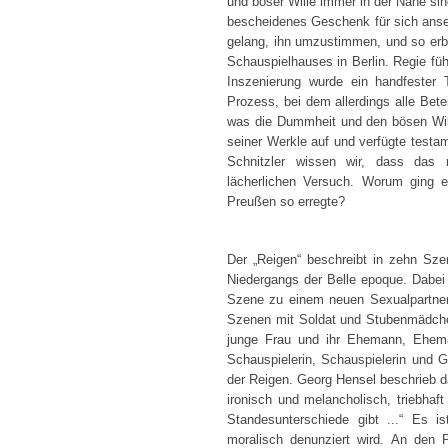
und böser Wille immer in der Nähe si
bescheidenes Geschenk für sich anseh
gelang, ihn umzustimmen, und so erb
Schauspielhauses in Berlin. Regie fü
Inszenierung wurde ein handfester
Prozess, bei dem allerdings alle Bete
was die Dummheit und den bösen Will
seiner Werkle auf und verfügte testam
Schnitzler wissen wir, dass das n
lächerlichen Versuch. Worum ging 
Preußen so erregte?
Der „Reigen“ beschreibt in zehn Sze
Niedergangs der Belle epoque. Dabei 
Szene zu einem neuen Sexualpartner.
Szenen mit Soldat und Stubenmädchen
junge Frau und ihr Ehemann, Ehem
Schauspielerin, Schauspielerin und Gr
der Reigen. Georg Hensel beschrieb da
ironisch und melancholisch, triebha
Standesunterschiede gibt ...“ Es is
moralisch denunziert wird. An den P