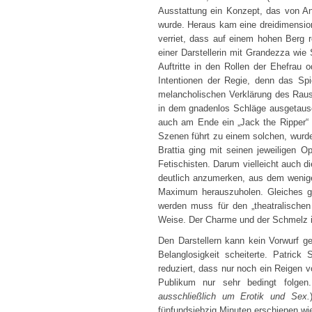
Ausstattung ein Konzept, das von An
wurde. Heraus kam eine dreidimensio
verriet, dass auf einem hohen Berg r
einer Darstellerin mit Grandezza wie
Auftritte in den Rollen der Ehefrau 
Intentionen der Regie, denn das Spie
melancholischen Verklärung des Raus
in dem gnadenlos Schläge ausgetausc
auch am Ende ein „Jack the Ripper“ 
Szenen führt zu einem solchen, wurd
Brattia ging mit seinen jeweiligen 
Fetischisten. Darum vielleicht auch 
deutlich anzumerken, aus dem wenige
Maximum herauszuholen. Gleiches ga
werden muss für den „theatralische
Weise. Der Charme und der Schmelz i
Den Darstellern kann kein Vorwurf g
Belanglosigkeit scheiterte. Patrick
reduziert, dass nur noch ein Reigen 
Publikum nur sehr bedingt folgen
ausschließlich um Erotik und Sex.
fünfundsiebzig Minuten erschienen wi