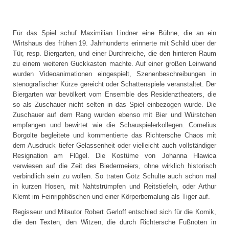
Für das Spiel schuf Maximilian Lindner eine Bühne, die an ein
Wirtshaus des frühen 19. Jahrhunderts erinnerte mit Schild über der
Tür, resp. Biergarten, und einer Durchreiche, die den hinteren Raum
zu einem weiteren Guckkasten machte. Auf einer großen Leinwand
wurden Videoanimationen eingespielt, Szenenbeschreibungen in
stenografischer Kürze gereicht oder Schattenspiele veranstaltet. Der
Biergarten war bevölkert vom Ensemble des Residenztheaters, die
so als Zuschauer nicht selten in das Spiel einbezogen wurde. Die
Zuschauer auf dem Rang wurden ebenso mit Bier und Würstchen
empfangen und bewirtet wie die Schauspielerkollegen. Cornelius
Borgolte begleitete und kommentierte das Richtersche Chaos mit
dem Ausdruck tiefer Gelassenheit oder vielleicht auch vollständiger
Resignation am Flügel. Die Kostüme von Johanna Hlawica
verwiesen auf die Zeit des Biedermeiers, ohne wirklich historisch
verbindlich sein zu wollen. So traten Götz Schulte auch schon mal
in kurzen Hosen, mit Nahtstrümpfen und Reitstiefeln, oder Arthur
Klemt im Feinripphöschen und einer Körperbemalung als Tiger auf.
Regisseur und Mitautor Robert Gerloff entschied sich für die Komik,
die den Texten, den Witzen, die durch Richtersche Fußnoten in