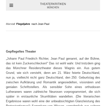
THEATERKRITIKEN
MÜNCHEN
Marstall
Flegeljahre
nach Jean Paul
Gepflegeltes Theater
„Johann Paul Friedrich Richter, Jean Paul genannt, auf der Bühne,
das ist kein Zuckerschlecken!“ Das ist wohl wahr. Und trotzdem ging
das Münchner Residenztheater dieses Wagnis ein. Aus gutem
Grund, wie sich versteht, denn am 21. März feierte Deutschland,
nun ja, vielleicht nicht ganz Deutschland, den 250. Geburtstag des
zwischen Aufklärung und Romantik angesiedelten, visionären und
genialen Schriftstellers. Als sensibler Sohn eines orthodoxen
Lutheraners waren zahlreiche Neurosen vorprogrammiert, die sich
später in erstaunliche Skurrilitäten wandelten. (Die literarischen
Ergebnisse waren wohl eine der unbeabsichtigten Glanzleistung des
Protestantismus!) Sammlung von Wissen, vornehmlich aus schwer