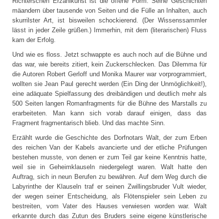
Richterschen Erzählkunst ist die offene Form. Seine Geschichten
mäandern über tausende von Seiten und die Fülle an Inhalten, auch
skurrilster Art, ist bisweilen schockierend. (Der Wissenssammler
lässt in jeder Zeile grüßen.) Immerhin, mit dem (literarischen) Fluss
kam der Erfolg.
Und wie es floss. Jetzt schwappte es auch noch auf die Bühne und
das war, wie bereits zitiert, kein Zuckerschlecken. Das Dilemma für
die Autoren Robert Gerloff und Monika Maurer war vorprogrammiert,
wollten sie Jean Paul gerecht werden (Ein Ding der Unmöglichkeit!),
eine adäquate Spielfassung des dreibändigen und deutlich mehr als
500 Seiten langen Romanfragments für die Bühne des Marstalls zu
erarbeiteten. Man kann sich vorab darauf einigen, dass das
Fragment fragmentarisch blieb. Und das machte Sinn.
Erzählt wurde die Geschichte des Dorfnotars Walt, der zum Erben
des reichen Van der Kabels avancierte und der etliche Prüfungen
bestehen musste, von denen er zum Teil gar keine Kenntnis hatte,
weil sie in Geheimklauseln niedergelegt waren. Walt hatte den
Auftrag, sich in neun Berufen zu bewähren. Auf dem Weg durch die
Labyrinthe der Klauseln traf er seinen Zwillingsbruder Vult wieder,
der wegen seiner Entscheidung, als Flötenspieler sein Leben zu
bestreiten, vom Vater des Hauses verwiesen worden war. Walt
erkannte durch das Zutun des Bruders seine eigene künstlerische