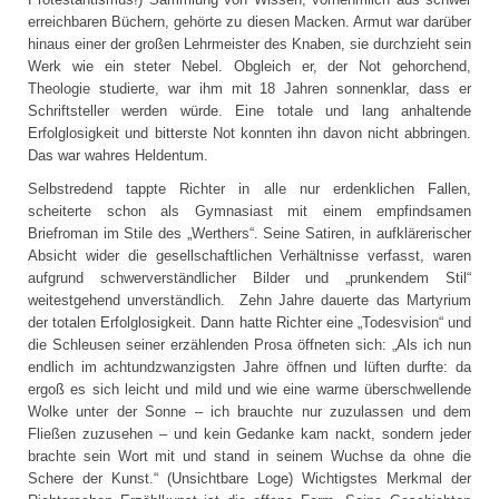
erreichbaren Büchern, gehörte zu diesen Macken. Armut war darüber
hinaus einer der großen Lehrmeister des Knaben, sie durchzieht sein
Werk wie ein steter Nebel. Obgleich er, der Not gehorchend,
Theologie studierte, war ihm mit 18 Jahren sonnenklar, dass er
Schriftsteller werden würde. Eine totale und lang anhaltende
Erfolglosigkeit und bitterste Not konnten ihn davon nicht abbringen.
Das war wahres Heldentum.
Selbstredend tappte Richter in alle nur erdenklichen Fallen,
scheiterte schon als Gymnasiast mit einem empfindsamen
Briefroman im Stile des „Werthers“. Seine Satiren, in aufklärerischer
Absicht wider die gesellschaftlichen Verhältnisse verfasst, waren
aufgrund schwerverständlicher Bilder und „prunkendem Stil“
weitestgehend unverständlich. Zehn Jahre dauerte das Martyrium
der totalen Erfolglosigkeit. Dann hatte Richter eine „Todesvision“ und
die Schleusen seiner erzählenden Prosa öffneten sich: „Als ich nun
endlich im achtundzwanzigsten Jahre öffnen und lüften durfte: da
ergoß es sich leicht und mild und wie eine warme überschwellende
Wolke unter der Sonne – ich brauchte nur zuzulassen und dem
Fließen zuzusehen – und kein Gedanke kam nackt, sondern jeder
brachte sein Wort mit und stand in seinem Wuchse da ohne die
Schere der Kunst.“ (Unsichtbare Loge) Wichtigstes Merkmal der