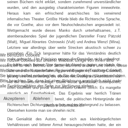
seinen Büchern nicht erklärt, sondern zunehmend unverständlicher
wurden, und den ausgiebig charakterisierten Figuren innewohnte.
Heraus kam ein erfrischend anarchisches bis verwirrend
infernalisches Theater. Größte Hürde blieb die Richtersche Sprache,
die vor Goethe, also vor dem Neuhochdeutschen angesiedelt ist.
Wettgemacht wurde dieses Manko durch unterhaltsames, z.T.
atemberaubendes Spiel der jugendlichen Darsteller Franz Pätzold
(Walt), Miguel Abrantes Ostrowski (Vult) und Andrea Wenzl (Wina).
Letztere war allerdings über weite Strecken akustisch schwer zu
verstehen. Ein Tick langsamer hätte für das Verständnis deutlich
Wir benutzen Cookies
mehr gebracht. Um Präzision rangen die Darsteller nicht unbedingt.
Wir nutzen Cookies auf unserer Website. Einige von ihnen sind
essenziell für den Betrieb der Seite, während andere uns helfen, diese
Es hätte auch keinen Sinn gemacht. Atemlos jagten sie durch die
Website und die Nutzererfahrung zu verbessern (Tracking Cookies).
Szenen und ein wunderbarer Regieeinfall jagte den nächsten. Gerloff
Sie können selbst entscheiden, ob Sie die Cookies zulassen möchten.
gelang eine Inszenierung, die ebenso reichhaltig an Skurrilitäten war
Bitte beachten Sie, dass bei einer Ablehnung womöglich nicht mehr
wie die literarische Vorlage. Dabei wurde gekalauert, extemporiert,
alle Funktionalitäten der Seite zur Verfügung stehen.
offen souffliert und privat kommentiert. Unterm Strich: Es mangelte
gänzlich an Ernsthaftigkeit. Das Ergebnis war herrlich Tränen
Akzeptieren
Ablehnen
treibend. Da war man gern bereit, die politischen Hintergründe der
Weitere Informationen
Richterschen Dichtung auch schon mal im Hintergrund zu belassen.
Übersehen konnte man sie ohnehin nicht.
Die Genialität des Autors, der sich aus kleinbürgerlichsten
Verhältnissen und bitterer Armut herausgeschrieben hatte, der ein