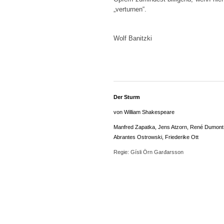
„verturnen“.
Wolf Banitzki
Der Sturm
von William Shakespeare
Manfred Zapatka, Jens Atzorn, René Dumont, 
Abrantes Ostrowski, Friederike Ott
Regie: Gísli Örn Garđarsson