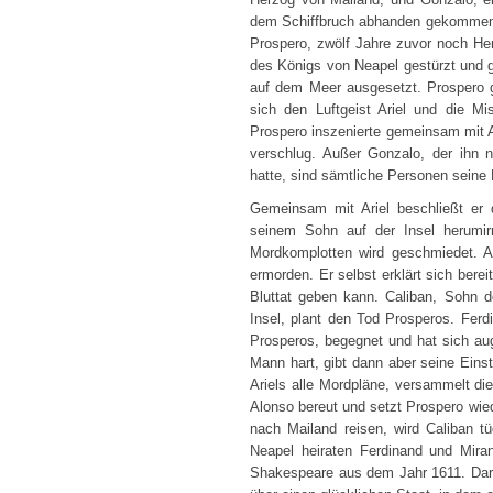
dem Schiffbruch abhanden gekommen un
Prospero, zwölf Jahre zuvor noch He
des Königs von Neapel gestürzt und g
auf dem Meer ausgesetzt. Prospero ge
sich den Luftgeist Ariel und die Mi
Prospero inszenierte gemeinsam mit Ar
verschlug. Außer Gonzalo, der ihn 
hatte, sind sämtliche Personen seine 
Gemeinsam mit Ariel beschließt er
seinem Sohn auf der Insel herumirr
Mordkomplotten wird geschmiedet. A
ermorden. Er selbst erklärt sich bere
Bluttat geben kann. Caliban, Sohn 
Insel, plant den Tod Prosperos. Ferdi
Prosperos, begegnet und hat sich auge
Mann hart, gibt dann aber seine Einst
Ariels alle Mordpläne, versammelt di
Alonso bereut und setzt Prospero wie
nach Mailand reisen, wird Caliban tüc
Neapel heiraten Ferdinand und Miran
Shakespeare aus dem Jahr 1611. Dari