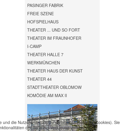
PASINGER FABRIK
FREIE SZENE
HOFSPIELHAUS
THEATER ... UND SO FORT
THEATER IM FRAUNHOFER
I-CAMP
THEATER HALLE 7
WERKMÜNCHEN
THEATER HAUS DER KUNST
THEATER 44
STADTTHEATER OBLOMOW
KOMÖDIE AM MAX II
te und die Nutzererfahrung zu verbessern (Tracking Cookies). Sie
ktionalitäten der Seite zur Verfügung stehen.