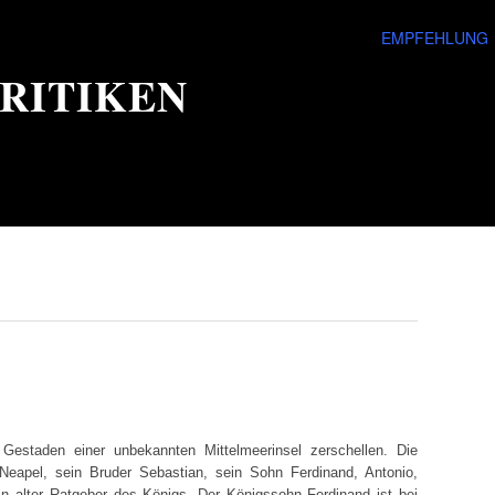
EMPFEHLUNG
RITIKEN
Gestaden einer unbekannten Mittelmeerinsel zerschellen. Die
Neapel, sein Bruder Sebastian, sein Sohn Ferdinand, Antonio,
n alter Ratgeber des Königs. Der Königssohn Ferdinand ist bei