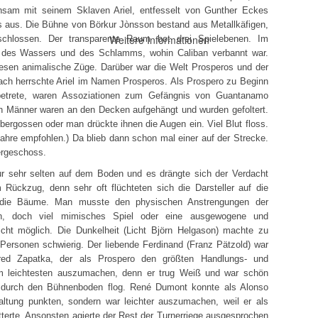
nsam mit seinem Sklaven Ariel, entfesselt von Gunther Eckes
s aus. Die Bühne von Börkur Jònsson bestand aus Metallkäfigen,
Weitere Informationen
chlossen. Der transparente Raum bot drei Spielebenen. Im
t des Wassers und des Schlamms, wohin Caliban verbannt war.
wesen animalische Züge. Darüber war die Welt Prosperos und der
h herrschte Ariel im Namen Prosperos. Als Prospero zu Beginn
 betrete, waren Assoziationen zum Gefängnis von Guantanamo
en Männer waren an den Decken aufgehängt und wurden gefoltert.
ergossen oder man drückte ihnen die Augen ein. Viel Blut floss.
ahre empfohlen.) Da blieb dann schon mal einer auf der Strecke.
ergeschoss.
nur sehr selten auf dem Boden und es drängte sich der Verdacht
 Rückzug, denn sehr oft flüchteten sich die Darsteller auf die
uf die Bäume. Man musste den physischen Anstrengungen der
len, doch viel mimisches Spiel oder eine ausgewogene und
icht möglich. Die Dunkelheit (Licht Björn Helgason) machte zu
Personen schwierig. Der liebende Ferdinand (Franz Pätzold) war
red Zapatka, der als Prospero den größten Handlungs- und
am leichtesten auszumachen, denn er trug Weiß und war schön
 durch den Bühnenboden flog. René Dumont konnte als Alonso
taltung punkten, sondern war leichter auszumachen, weil er als
tterte. Ansonsten agierte der Rest der Turnerriege ausgesprochen