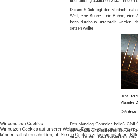
über einen glücklichen Staat, in dem 
Dieses Stück legt den Verdacht nahe
Welt, eine Bühne – die Bühne, eine 
kann durchaus unterstellt werden, d
setzen wollte.
Jens Atzo
Abrantes O
© Andreas
Wir benutzen Cookies
Den Monolog Gonzalos beließ Gísli 
Wir nutzen Cookies auf unserer Website. Einige von ihnen sind essenzi
der Vorlage Shakespeares ab. Der Reg
können selbst entscheiden, ob Sie die Cookies zulassen möchten. Bitte
einzig seinem Rachegedanken verpfl