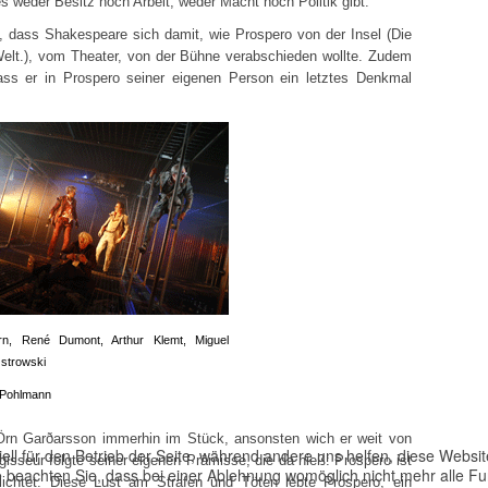
es weder Besitz noch Arbeit, weder Macht noch Politik gibt.
, dass Shakespeare sich damit, wie Prospero von der Insel (Die
Welt.), vom Theater, von der Bühne verabschieden wollte. Zudem
ass er in Prospero seiner eigenen Person ein letztes Denkmal
rn, René Dumont, Arthur Klemt, Miguel
strowski
 Pohlmann
Örn Garðarsson immerhin im Stück, ansonsten wich er weit von
ell für den Betrieb der Seite, während andere uns helfen, diese Websi
isseur folgte seiner eigenen Prämisse, die da hieß: Prospero ist
 beachten Sie, dass bei einer Ablehnung womöglich nicht mehr alle Fun
ichtet. Diese Lust am Strafen und Töten lebte Prospero, ein