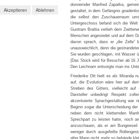
donnernder Manfred Zapatka, gemei
Akzeptieren
Ablehnen
gestaltet, in dem Gefängnis gnadenlo
die selbst den Zuschauerraum ums
Untergeschoss befand sich die Wel
Guntram Brattia verlieh dem Zwitter
Menschen angesiedet und auf dem Dac
davon sprach, dass er „die Zelle“
unausweichlich, denn die gestrandet
Sie wurden geschlagen, mit Wasser üb
(Das Stück wird für Besucher ab 16 J
Den Leichnam entsorgte man ins Unt
Friederike Ott hielt es als Miranda 
auf, die Evolution wäre hier auf dem
Streben des Gitters, vielleicht a
Darsteller unbedingt Respekt zol
akzentuierte Sprachgestaltung war n
Beginn sogar die Unterscheidung der 
neben dem nicht kletternden Manf
Sprechpart zu leisten hatte, noch 
anzuschauen, als er am Bungeeseil
weniger durch ausgefeilte Rollenges
alter Mann nicht mehr so behände kle