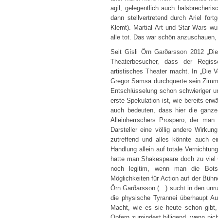
agil, gelegentlich auch halsbrecher
dann stellvertretend durch Ariel for
Klemt). Martial Art und Star Wars wu
alle tot. Das war schön anzuschauen,
Seit Gísli Örn Garðarsson 2012 „Die
Theaterbesucher, dass der Regiss
artistisches Theater macht. In „Die 
Gregor Samsa durchquerte sein Zimmer
Entschlüsselung schon schwieriger un
erste Spekulation ist, wie bereits er
auch bedeuten, dass hier die ganze
Alleinherrschers Prospero, der man
Darsteller eine völlig andere Wirku
zutreffend und alles könnte auch 
Handlung allein auf totale Vernichtun
hatte man Shakespeare doch zu viel G
noch legitim, wenn man die Bots
Möglichkeiten für Action auf der Bühn
Örn Garðarsson (…) sucht in den unr
die physische Tyrannei überhaupt Au
Macht, wie es sie heute schon gibt,
Opfern zumindest billigend, wenn nic