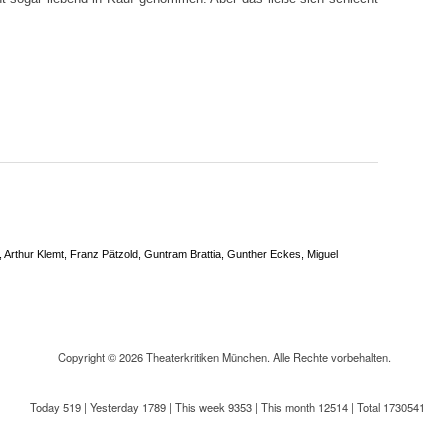
Arthur Klemt, Franz Pätzold, Guntram Brattia, Gunther Eckes, Miguel
Copyright © 2026 Theaterkritiken München. Alle Rechte vorbehalten.
Today 519
|
Yesterday 1789
|
This week 9353
|
This month 12514
|
Total 1730541