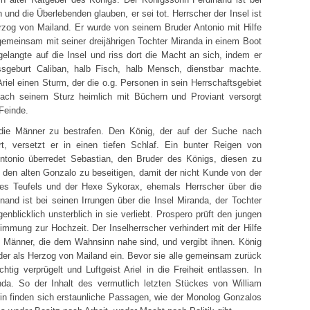
d die Überlebenden glauben, er sei tot. Herrscher der Insel ist
rzog von Mailand. Er wurde von seinem Bruder Antonio mit Hilfe
emeinsam mit seiner dreijährigen Tochter Miranda in einem Boot
langte auf die Insel und riss dort die Macht an sich, indem er
ssgeburt Caliban, halb Fisch, halb Mensch, dienstbar machte.
iel einen Sturm, der die o.g. Personen in sein Herrschaftsgebiet
nach seinem Sturz heimlich mit Büchern und Proviant versorgt
Feinde.
 die Männer zu bestrafen. Den König, der auf der Suche nach
t, versetzt er in einen tiefen Schlaf. Ein bunter Reigen von
ntonio überredet Sebastian, den Bruder des Königs, diesen zu
it den alten Gonzalo zu beseitigen, damit der nicht Kunde von der
des Teufels und der Hexe Sykorax, ehemals Herrscher über die
nand ist bei seinen Irrungen über die Insel Miranda, der Tochter
nblicklich unsterblich in sie verliebt. Prospero prüft den jungen
immung zur Hochzeit. Der Inselherrscher verhindert mit der Hilfe
e Männer, die dem Wahnsinn nahe sind, und vergibt ihnen. König
der als Herzog von Mailand ein. Bevor sie alle gemeinsam zurück
htig verprügelt und Luftgeist Ariel in die Freiheit entlassen. In
da. So der Inhalt des vermutlich letzten Stückes von William
n finden sich erstaunliche Passagen, wie der Monolog Gonzalos