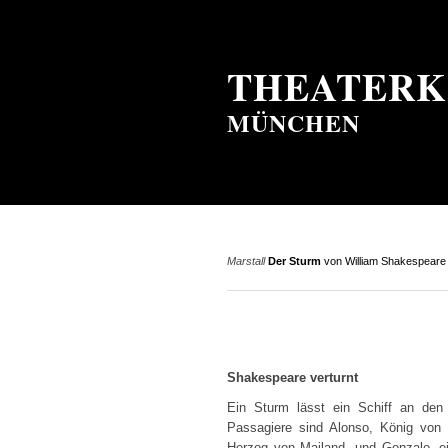
THEATERK
MÜNCHEN
Marstall
Der Sturm
von William Shakespeare
Shakespeare verturnt
Ein Sturm lässt ein Schiff an den 
Passagiere sind Alonso, König von 
Herzog von Mailand, und Gonzalo, ei