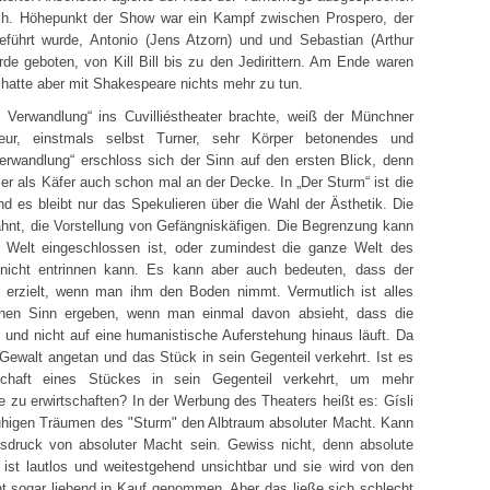
isch. Höhepunkt der Show war ein Kampf zwischen Prospero, der
tgeführt wurde, Antonio (Jens Atzorn) und und Sebastian (Arthur
rde geboten, von Kill Bill bis zu den Jedirittern. Am Ende waren
 hatte aber mit Shakespeare nichts mehr zu tun.
 Verwandlung“ ins Cuvilliéstheater brachte, weiß der Münchner
eur, einstmals selbst Turner, sehr Körper betonendes und
Verwandlung“ erschloss sich der Sinn auf den ersten Blick, denn
 als Käfer auch schon mal an der Decke. In „Der Sturm“ ist die
d es bleibt nur das Spekulieren über die Wahl der Ästhetik. Die
wähnt, die Vorstellung von Gefängniskäfigen. Die Begrenzung kann
 Welt eingeschlossen ist, oder zumindest die ganze Welt des
 nicht entrinnen kann. Es kann aber auch bedeuten, dass der
ng erzielt, wenn man ihm den Boden nimmt. Vermutlich ist alles
einen Sinn ergeben, wenn man einmal davon absieht, dass die
g und nicht auf eine humanistische Auferstehung hinaus läuft. Da
ewalt angetan und das Stück in sein Gegenteil verkehrt. Ist es
chaft eines Stückes in sein Gegenteil verkehrt, um mehr
e zu erwirtschaften? In der Werbung des Theaters heißt es: Gísli
uhigen Träumen des "Sturm" den Albtraum absoluter Macht. Kann
sdruck von absoluter Macht sein. Gewiss nicht, denn absolute
 ist lautlos und weitestgehend unsichtbar und sie wird von den
ht sogar liebend in Kauf genommen. Aber das ließe sich schlecht