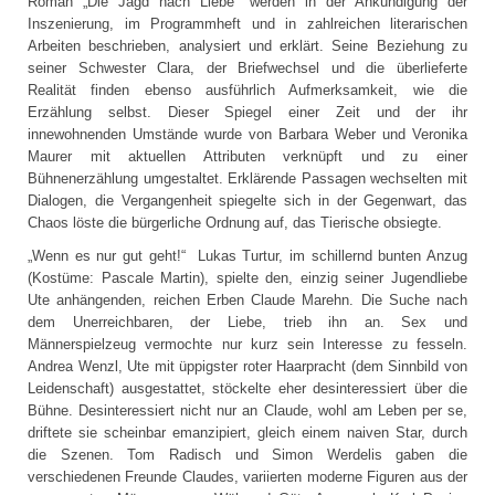
Roman „Die Jagd nach Liebe“ werden in der Ankündigung der
Inszenierung, im Programmheft und in zahlreichen literarischen
Arbeiten beschrieben, analysiert und erklärt. Seine Beziehung zu
seiner Schwester Clara, der Briefwechsel und die überlieferte
Realität finden ebenso ausführlich Aufmerksamkeit, wie die
Erzählung selbst. Dieser Spiegel einer Zeit und der ihr
innewohnenden Umstände wurde von Barbara Weber und Veronika
Maurer mit aktuellen Attributen verknüpft und zu einer
Bühnenerzählung umgestaltet. Erklärende Passagen wechselten mit
Dialogen, die Vergangenheit spiegelte sich in der Gegenwart, das
Chaos löste die bürgerliche Ordnung auf, das Tierische obsiegte.
„Wenn es nur gut geht!“ Lukas Turtur, im schillernd bunten Anzug
(Kostüme: Pascale Martin), spielte den, einzig seiner Jugendliebe
Ute anhängenden, reichen Erben Claude Marehn. Die Suche nach
dem Unerreichbaren, der Liebe, trieb ihn an. Sex und
Männerspielzeug vermochte nur kurz sein Interesse zu fesseln.
Andrea Wenzl, Ute mit üppigster roter Haarpracht (dem Sinnbild von
Leidenschaft) ausgestattet, stöckelte eher desinteressiert über die
Bühne. Desinteressiert nicht nur an Claude, wohl am Leben per se,
driftete sie scheinbar emanzipiert, gleich einem naiven Star, durch
die Szenen. Tom Radisch und Simon Werdelis gaben die
verschiedenen Freunde Claudes, variierten moderne Figuren aus der