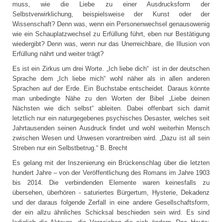
muss, wie die Liebe zu einer Ausdrucksform der
Selbstverwirklichung, beispielsweise der Kunst oder der
Wissenschaft? Denn was, wenn ein Personenwechsel genausowenig
wie ein Schauplatzwechsel zu Erfüllung führt, eben nur Bestätigung
wiedergibt? Denn was, wenn nur das Unerreichbare, die Illusion von
Erfüllung nährt und weiter trägt?
Es ist ein Zirkus um drei Worte. „Ich liebe dich“ ist in der deutschen
Sprache dem „Ich liebe mich“ wohl näher als in allen anderen
Sprachen auf der Erde. Ein Buchstabe entscheidet. Daraus könnte
man unbedingte Nähe zu den Worten der Bibel „Liebe deinen
Nächsten wie dich selbst“ ableiten. Dabei offenbart sich damit
letztlich nur ein naturgegebenes psychisches Desaster, welches seit
Jahrtausenden seinen Ausdruck findet und wohl weiterhin Mensch
zwischen Wesen und Unwesen vorantreiben wird. „Dazu ist all sein
Streben nur ein Selbstbetrug.“ B. Brecht
Es gelang mit der Inszenierung ein Brückenschlag über die letzten
hundert Jahre – von der Veröffentlichung des Romans im Jahre 1903
bis 2014. Die verbindenden Elemente waren keinesfalls zu
übersehen, überhören - saturiertes Bürgertum, Hysterie, Dekadenz
und der daraus folgende Zerfall in eine andere Gesellschaftsform,
der ein allzu ähnliches Schicksal beschieden sein wird. Es sind