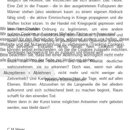
lediglich die Akteure, die Vorzeichen die sich ändern. Das Heute:
Eine Zeit in der Frauen - die in den ausgetretenen Fußspuren der
Männer stehen (also wiederum kaum zu einem eigenen Abdruck
fähig sind) - die aktive Einmischung in Kriege propagieren und die
Waffen locker sitzen. In der Handel mit Kriegsgerät gepriesen wird
Wir benutzen Cookies
eine herrschende Ordnung zu legitimieren, um eine andere
Wir nutzen Cookies auf unserer Website. Einige von ihnen sind
auszumerzen. Die Unterdrückung durch die eine Systemform und
essenziell für den Betrieb der Seite, während andere uns helfen, diese
deren ideologischer Haltung in gläubigem Wahn Übermaße annimmt
Website und die Nutzererfahrung zu verbessern (Tracking Cookies).
und pervertiert. Eskaliert. Nichts Neues. Nein. Lediglich das
Sie können selbst entscheiden, ob Sie die Cookies zulassen möchten.
Verdrängte hochgekocht bis es schäumt und Blasen wirft.
Bitte beachten Sie, dass bei einer Ablehnung womöglich nicht mehr
alle Funktionalitäten der Seite zur Verfügung stehen.
Muss man Theater besuchen um diese Realität deutlicher
wahrzunehmen, sie zu erkennen? Doch was, wenn nun alles
Akzeptieren
Ablehnen
Unterhaltungswert darstellt, nicht mehr und nicht weniger als
Zeitvertreib? Und Karikaturen beherrschten die Tage, wohl auf allen
Weitere Informationen
Ebenen, Bühnen. Abzusehen ist die Langeweile die bei alledem
aufkommt und sich schleichend breit zu machen beginnt, Raum
schafft für den einenden Tod.
Wenn denn in der Kunst keine möglichen Antworten mehr geboten
werden, was bleibt dann?
C.M.Meier