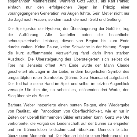
sogenannten Männerszene. Während Götz Argus, als Karl Panier,
einfach nur den erfolgreichen Jäger im Prinzip einer
vorangegangenen Generation vor Augen führte. Sein Metier nicht nur
die Jagd nach Frauen, sondern auch die nach Geld und Geltung.
Der Spielgestus der Hysterie, der Übersteigerung der Gefühle, trug
die Aufführung. Alle Darsteller boten die beachtliche
schauspielerische Leistung, diesen von Beginn bis zum Ende
durchzuhalten. Keine Pause, keine Schwäche in der Haltung. Sogar
die kurz aufflammende Verzweiflung fand darin ihren starken
Ausdruck. Die Übersteigerung des Übersteigerten sich selbst die
Tore ins Jenseits öffnet. Am Ende wurde der Mann Claude
gescheitert als Jäger in der Liebe, in dem bürgerlichen Symbol des
umgestülpten roten Samtsofas (Bühne: Sara Giancane) aufgebahrt.
Der Tod hatte seine Hand im Spiel und selbst im letzten Augenblick
versagte Ute ihm die, so scheint es, erlösenden drei Worte, den
Sieg über sie als Beute.
Barbara Weber inszenierte einen bunten Reigen, eine Wiedergabe
von Realität, ein Panoptikum von Oberflächlichkeit, wie er nur in
Zeiten der überall flimmernden Bilder entstehen kann. Ganz wie Ute
verkörperte, die vorgab die Leidenschaft auf der Bühne zu erspielen
und im Bühnenleben bildschirmcool rüberkam. Dennoch blitzten
überzogene Momente auf. Der Roman bildete einen Hintergrund, ein