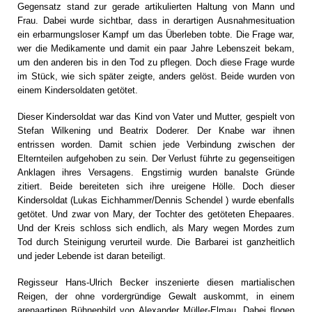
Gegensatz stand zur gerade artikulierten Haltung von Mann und
Frau. Dabei wurde sichtbar, dass in derartigen Ausnahmesituation
ein erbarmungsloser Kampf um das Überleben tobte. Die Frage war,
wer die Medikamente und damit ein paar Jahre Lebenszeit bekam,
um den anderen bis in den Tod zu pflegen. Doch diese Frage wurde
im Stück, wie sich später zeigte, anders gelöst. Beide wurden von
einem Kindersoldaten getötet.
Dieser Kindersoldat war das Kind von Vater und Mutter, gespielt von
Stefan Wilkening und Beatrix Doderer. Der Knabe war ihnen
entrissen worden. Damit schien jede Verbindung zwischen der
Elternteilen aufgehoben zu sein. Der Verlust führte zu gegenseitigen
Anklagen ihres Versagens. Engstirnig wurden banalste Gründe
zitiert. Beide bereiteten sich ihre ureigene Hölle. Doch dieser
Kindersoldat (Lukas Eichhammer/Dennis Schendel ) wurde ebenfalls
getötet. Und zwar von Mary, der Tochter des getöteten Ehepaares.
Und der Kreis schloss sich endlich, als Mary wegen Mordes zum
Tod durch Steinigung verurteil wurde. Die Barbarei ist ganzheitlich
und jeder Lebende ist daran beteiligt.
Regisseur Hans-Ulrich Becker inszenierte diesen martialischen
Reigen, der ohne vordergründige Gewalt auskommt, in einem
arenaartigen Bühnenbild von Alexander Müller-Elmau. Dabei flogen