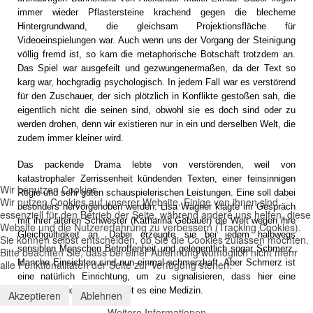
immer wieder Pflastersteine krachend gegen die blecherne
Hintergrundwand, die gleichsam Projektionsfläche für
Videoeinspielungen war. Auch wenn uns der Vorgang der Steinigung
völlig fremd ist, so kam die metaphorische Botschaft trotzdem an.
Das Spiel war ausgefeilt und gezwungenermaßen, da der Text so
karg war, hochgradig psychologisch. In jedem Fall war es verstörend
für den Zuschauer, der sich plötzlich in Konflikte gestoßen sah, die
eigentlich nicht die seinen sind, obwohl sie es doch sind oder zu
werden drohen, denn wir existieren nur in ein und derselben Welt, die
zudem immer kleiner wird.
Das packende Drama lebte von verstörenden, weil von
katastrophaler Zerrissenheit kündenden Texten, einer feinsinnigen
Wir benutzen Cookies
Regie und sehr guten schauspielerischen Leistungen. Eine soll dabei
Wir nutzen Cookies auf unserer Website. Einige von ihnen sind
besonders hervorgehoben werden. Lisa Wagner klagte im Gespräch
essenziell für den Betrieb der Seite, während andere uns helfen, diese
mit ihrer älteren Schwester (Katharina Gebauer) die Welt wegen ihre
Website und die Nutzererfahrung zu verbessern (Tracking Cookies).
Gleichgültigkeit an. Dabei erzeugte sie bei jedem halbwegs
Sie können selbst entscheiden, ob Sie die Cookies zulassen möchten.
sensiblen Menschen Betroffenheit und gelegentlich sogar Schmerz.
Bitte beachten Sie, dass bei einer Ablehnung womöglich nicht mehr
Manche Einsichten sind nun einmal schmerzhaft. Aber Schmerz ist
alle Funktionalitäten der Seite zur Verfügung stehen.
eine natürlich Einrichtung, um zu signalisieren, dass hier eine
Krankheit wuchert. Noch gibt es eine Medizin.
Akzeptieren
Ablehnen
Weitere Informationen