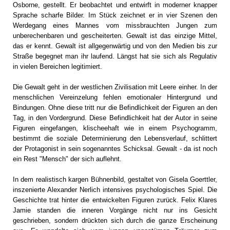
Osborne, gestellt. Er beobachtet und entwirft in moderner knapper
Sprache scharfe Bilder. Im Stück zeichnet er in vier Szenen den
Werdegang eines Mannes vom missbrauchten Jungen zum
unberechenbaren und gescheiterten. Gewalt ist das einzige Mittel,
das er kennt. Gewalt ist allgegenwärtig und von den Medien bis zur
Straße begegnet man ihr laufend. Längst hat sie sich als Regulativ
in vielen Bereichen legitimiert.
Die Gewalt geht in der westlichen Zivilisation mit Leere einher. In der
menschlichen Vereinzelung fehlen emotionaler Hintergrund und
Bindungen. Ohne diese tritt nur die Befindlichkeit der Figuren an den
Tag, in den Vordergrund. Diese Befindlichkeit hat der Autor in seine
Figuren eingefangen, klischeehaft wie in einem Psychogramm,
bestimmt die soziale Determinierung den Lebensverlauf, schlittert
der Protagonist in sein sogenanntes Schicksal. Gewalt - da ist noch
ein Rest "Mensch" der sich auflehnt.
In dem realistisch kargen Bühnenbild, gestaltet von Gisela Goerttler,
inszenierte Alexander Nerlich intensives psychologisches Spiel. Die
Geschichte trat hinter die entwickelten Figuren zurück. Felix Klares
Jamie standen die inneren Vorgänge nicht nur ins Gesicht
geschrieben, sondern drückten sich durch die ganze Erscheinung