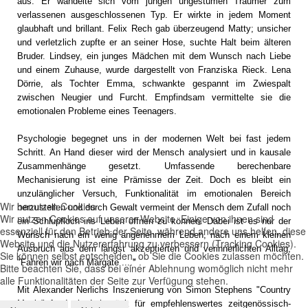
aus. Er wandelte sich vom jungen ungestümen Träumer zum
verlassenen ausgeschlossenen Typ. Er wirkte in jedem Moment
glaubhaft und brillant. Felix Rech gab überzeugend Matty; unsicher
und verletzlich zupfte er an seiner Hose, suchte Halt beim älteren
Bruder. Lindsey, ein junges Mädchen mit dem Wunsch nach Liebe
und einem Zuhause, wurde dargestellt von Franziska Rieck. Lena
Dörrie, als Tochter Emma, schwankte gespannt im Zwiespalt
zwischen Neugier und Furcht. Empfindsam vermittelte sie die
emotionalen Probleme eines Teenagers.
Psychologie begegnet uns in der modernen Welt bei fast jedem
Schritt. An Hand dieser wird der Mensch analysiert und in kausale
Zusammenhänge gesetzt. Umfassende berechenbare
Mechanisierung ist eine Prämisse der Zeit. Doch es bleibt ein
unzulänglicher Versuch, Funktionalität im emotionalen Bereich
Wir benutzen Cookies
herzustellen und durch Gewalt vermeint der Mensch dem Zufall noch
Wir nutzen Cookies auf unserer Website. Einige von ihnen sind
ein Schlupfloch ins Leben öffnen zu können. Dabei ist es nur der
essenziell für den Betrieb der Seite, während andere uns helfen, diese
Wunsch nach ein wenig angenehmem Leben, nach einem kleinen
Website und die Nutzererfahrung zu verbessern (Tracking Cookies).
Ausbruch aus dem längst akzeptierten und verinnerlichten Alltag,
Sie können selbst entscheiden, ob Sie die Cookies zulassen möchten.
"Fahren wir nach Margate ...." .
Bitte beachten Sie, dass bei einer Ablehnung womöglich nicht mehr
alle Funktionalitäten der Seite zur Verfügung stehen.
Mit Alexander Nerlichs Inszenierung von Simon Stephens "Country
Musix" fand ein Lehrstück für empfehlenswertes zeitgenössisch-