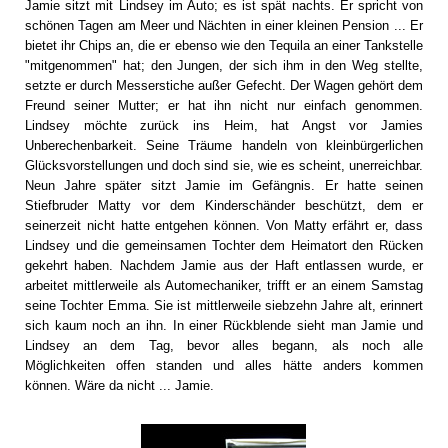
Jamie sitzt mit Lindsey im Auto; es ist spät nachts. Er spricht von
schönen Tagen am Meer und Nächten in einer kleinen Pension ... Er
bietet ihr Chips an, die er ebenso wie den Tequila an einer Tankstelle
"mitgenommen" hat; den Jungen, der sich ihm in den Weg stellte,
setzte er durch Messerstiche außer Gefecht. Der Wagen gehört dem
Freund seiner Mutter; er hat ihn nicht nur einfach genommen.
Lindsey möchte zurück ins Heim, hat Angst vor Jamies
Unberechenbarkeit. Seine Träume handeln von kleinbürgerlichen
Glücksvorstellungen und doch sind sie, wie es scheint, unerreichbar.
Neun Jahre später sitzt Jamie im Gefängnis. Er hatte seinen
Stiefbruder Matty vor dem Kinderschänder beschützt, dem er
seinerzeit nicht hatte entgehen können. Von Matty erfährt er, dass
Lindsey und die gemeinsamen Tochter dem Heimatort den Rücken
gekehrt haben. Nachdem Jamie aus der Haft entlassen wurde, er
arbeitet mittlerweile als Automechaniker, trifft er an einem Samstag
seine Tochter Emma. Sie ist mittlerweile siebzehn Jahre alt, erinnert
sich kaum noch an ihn. In einer Rückblende sieht man Jamie und
Lindsey an dem Tag, bevor alles begann, als noch alle
Möglichkeiten offen standen und alles hätte anders kommen
können. Wäre da nicht ... Jamie.