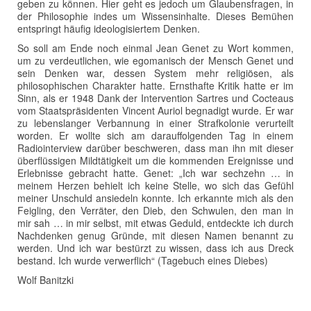
geben zu können. Hier geht es jedoch um Glaubensfragen, in
der Philosophie indes um Wissensinhalte. Dieses Bemühen
entspringt häufig ideologisiertem Denken.
So soll am Ende noch einmal Jean Genet zu Wort kommen,
um zu verdeutlichen, wie egomanisch der Mensch Genet und
sein Denken war, dessen System mehr religiösen, als
philosophischen Charakter hatte. Ernsthafte Kritik hatte er im
Sinn, als er 1948 Dank der Intervention Sartres und Cocteaus
vom Staatspräsidenten Vincent Auriol begnadigt wurde. Er war
zu lebenslanger Verbannung in einer Strafkolonie verurteilt
worden. Er wollte sich am darauffolgenden Tag in einem
Radiointerview darüber beschweren, dass man ihn mit dieser
überflüssigen Mildtätigkeit um die kommenden Ereignisse und
Erlebnisse gebracht hatte. Genet: „Ich war sechzehn … in
meinem Herzen behielt ich keine Stelle, wo sich das Gefühl
meiner Unschuld ansiedeln konnte. Ich erkannte mich als den
Feigling, den Verräter, den Dieb, den Schwulen, den man in
mir sah … in mir selbst, mit etwas Geduld, entdeckte ich durch
Nachdenken genug Gründe, mit diesen Namen benannt zu
werden. Und ich war bestürzt zu wissen, dass ich aus Dreck
bestand. Ich wurde verwerflich“ (Tagebuch eines Diebes)
Wolf Banitzki