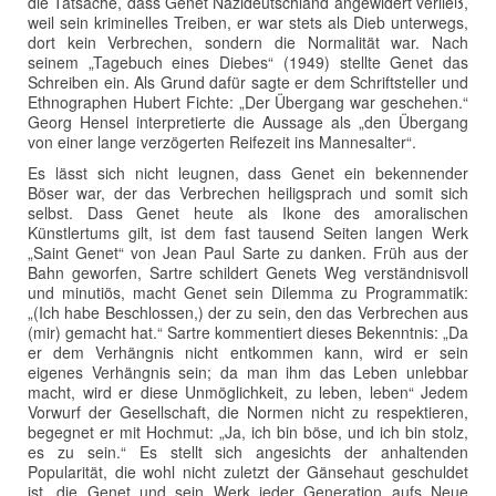
die Tatsache, dass Genet Nazideutschland angewidert verließ,
weil sein kriminelles Treiben, er war stets als Dieb unterwegs,
dort kein Verbrechen, sondern die Normalität war. Nach
seinem „Tagebuch eines Diebes“ (1949) stellte Genet das
Schreiben ein. Als Grund dafür sagte er dem Schriftsteller und
Ethnographen Hubert Fichte: „Der Übergang war geschehen.“
Georg Hensel interpretierte die Aussage als „den Übergang
von einer lange verzögerten Reifezeit ins Mannesalter“.
Es lässt sich nicht leugnen, dass Genet ein bekennender
Böser war, der das Verbrechen heiligsprach und somit sich
selbst. Dass Genet heute als Ikone des amoralischen
Künstlertums gilt, ist dem fast tausend Seiten langen Werk
„Saint Genet“ von Jean Paul Sarte zu danken. Früh aus der
Bahn geworfen, Sartre schildert Genets Weg verständnisvoll
und minutiös, macht Genet sein Dilemma zu Programmatik:
„(Ich habe Beschlossen,) der zu sein, den das Verbrechen aus
(mir) gemacht hat.“ Sartre kommentiert dieses Bekenntnis: „Da
er dem Verhängnis nicht entkommen kann, wird er sein
eigenes Verhängnis sein; da man ihm das Leben unlebbar
macht, wird er diese Unmöglichkeit, zu leben, leben“ Jedem
Vorwurf der Gesellschaft, die Normen nicht zu respektieren,
begegnet er mit Hochmut: „Ja, ich bin böse, und ich bin stolz,
es zu sein.“ Es stellt sich angesichts der anhaltenden
Popularität, die wohl nicht zuletzt der Gänsehaut geschuldet
ist, die Genet und sein Werk jeder Generation aufs Neue