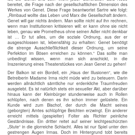
bereitet, die Frage nach der gesellschaftlichen Dimension des
Werkes von Genet. Diese Frage beantwortet Sartre wie folgt:
„Rimbaud wollte das Leben und Marx die Gesellschaft ändern.
Genet will gar nichts ändern. Man sollte nicht auf ihn rechnen,
wenn man Institutionen kritisieren will: er kann ohne sie nicht
leben, genau wie Prometheus ohne seinen Adler nicht denkbar
ist … Er tut alles, um die soziale Ordnung, aus der er
ausgeschlossen ist, lebensfähig zu erhalten: Genet benötigt
die strenge Ausschließlichkeit dieser Ordnung, um seine
Perfektion im Bösen erreichen zu können.“ Das sollte man
unbedingt wissen, wenn man sich anschickt, in die
Inszenierung eines Theaterstückes von Jean Genet zu gehen!
Der Balkon ist ein Bordell, ein „Haus der Illusionen“, wie die
Betreiberin Madame Irma nicht müde wird zu beteuern. Darin
werden allnächtlich sämtliche nur erdenkliche Traumfreuden
ausgelebt. Es ist natürlich stets ein sexueller Akt, aber darüber
hinaus kann der Kleinbürger stundenweise auch in Rollen
schlüpfen, nach denen es ihn schon immer gelüstete. Ein
Kunde wird zum Bischof, der durch die Macht seines
(geborgten) Amtes schlüpfrige Beichten erzwingt. Ein anderer
erreicht mittels (gespielter) Folter als Richter peinliche
Geständnisse. Ein dritter reitet auf seiner leichtgeschürzten
„Stute“ in die glorreiche Schlacht. Alles ist nur Spiel unter den
gestrengen Augen Irmas. Doch im Hintergrund tobt bereits