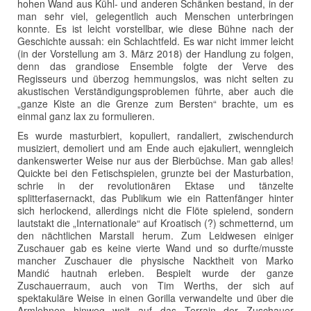
hohen Wand aus Kühl- und anderen Schänken bestand, in der
man sehr viel, gelegentlich auch Menschen unterbringen
konnte. Es ist leicht vorstellbar, wie diese Bühne nach der
Geschichte aussah: ein Schlachtfeld. Es war nicht immer leicht
(in der Vorstellung am 3. März 2018) der Handlung zu folgen,
denn das grandiose Ensemble folgte der Verve des
Regisseurs und überzog hemmungslos, was nicht selten zu
akustischen Verständigungsproblemen führte, aber auch die
„ganze Kiste an die Grenze zum Bersten“ brachte, um es
einmal ganz lax zu formulieren.
Es wurde masturbiert, kopuliert, randaliert, zwischendurch
musiziert, demoliert und am Ende auch ejakuliert, wenngleich
dankenswerter Weise nur aus der Bierbüchse. Man gab alles!
Quickte bei den Fetischspielen, grunzte bei der Masturbation,
schrie in der revolutionären Ektase und tänzelte
splitterfasernackt, das Publikum wie ein Rattenfänger hinter
sich herlockend, allerdings nicht die Flöte spielend, sondern
lautstakt die „Internationale“ auf Kroatisch (?) schmetternd, um
den nächtlichen Marstall herum. Zum Leidwesen einiger
Zuschauer gab es keine vierte Wand und so durfte/musste
mancher Zuschauer die physische Nacktheit von Marko
Mandić hautnah erleben. Bespielt wurde der ganze
Zuschauerraum, auch von Tim Werths, der sich auf
spektakuläre Weise in einen Gorilla verwandelte und über die
Armlehnen hinweg weit auf das Terrain der Zuschauer