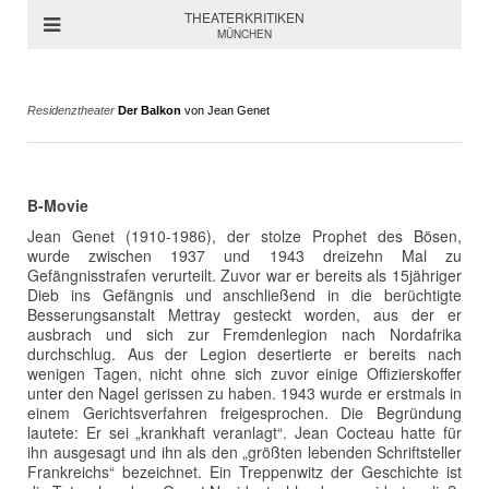
THEATERKRITIKEN
MÜNCHEN
Residenztheater
Der Balkon
von Jean Genet
B-Movie
Jean Genet (1910-1986), der stolze Prophet des Bösen,
wurde zwischen 1937 und 1943 dreizehn Mal zu
Gefängnisstrafen verurteilt. Zuvor war er bereits als 15jähriger
Dieb ins Gefängnis und anschließend in die berüchtigte
Besserungsanstalt Mettray gesteckt worden, aus der er
ausbrach und sich zur Fremdenlegion nach Nordafrika
durchschlug. Aus der Legion desertierte er bereits nach
wenigen Tagen, nicht ohne sich zuvor einige Offizierskoffer
unter den Nagel gerissen zu haben. 1943 wurde er erstmals in
einem Gerichtsverfahren freigesprochen. Die Begründung
lautete: Er sei „krankhaft veranlagt“. Jean Cocteau hatte für
ihn ausgesagt und ihn als den „größten lebenden Schriftsteller
Frankreichs“ bezeichnet. Ein Treppenwitz der Geschichte ist