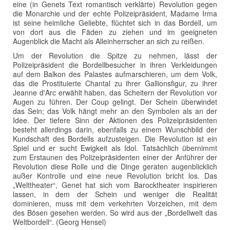
eine (in Genets Text romantisch verklärte) Revolution gegen
die Monarchie und der echte Polizeipräsident, Madame Irma
ist seine heimliche Geliebte, flüchtet sich in das Bordell, um
von dort aus die Fäden zu ziehen und im geeigneten
Augenblick die Macht als Alleinherrscher an sich zu reißen.
Um der Revolution die Spitze zu nehmen, lässt der
Polizeipräsident die Bordellbesucher in ihren Verkleidungen
auf dem Balkon des Palastes aufmarschieren, um dem Volk,
das die Prostituierte Chantal zu ihrer Gallionsfigur, zu ihrer
Jeanne d'Arc erwählt haben, das Scheitern der Revolution vor
Augen zu führen. Der Coup gelingt. Der Schein überwindet
das Sein; das Volk hängt mehr an den Symbolen als an der
Idee. Der tiefere Sinn der Aktionen des Polizeipräsidenten
besteht allerdings darin, ebenfalls zu einem Wunschbild der
Kundschaft des Bordells aufzusteigen. Die Revolution ist ein
Spiel und er sucht Ewigkeit als Idol. Tatsächlich übernimmt
zum Erstaunen des Polizeipräsidenten einer der Anführer der
Revolution diese Rolle und die Dinge geraten augenblicklich
außer Kontrolle und eine neue Revolution bricht los. Das
„Welttheater“, Genet hat sich vom Barocktheater inspirieren
lassen, in dem der Schein und weniger die Realität
dominieren, muss mit dem verkehrten Vorzeichen, mit dem
des Bösen gesehen werden. So wird aus der „Bordellwelt das
Weltbordell“. (Georg Hensel)