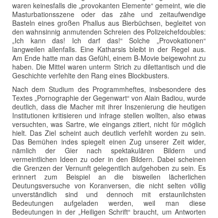
waren keinesfalls die „provokanten Elemente“ gemeint, wie die
Masturbationsszene oder das zähe und zeitaufwendige
Basteln eines großen Phallus aus Bierbüchsen, begleitet von
den wahnsinnig anmutenden Schreien des Polizeichefdoubles:
„Ich kann das! Ich darf das!“ Solche „Provokationen“
langweilen allenfalls. Eine Katharsis bleibt in der Regel aus.
Am Ende hatte man das Gefühl, einem B-Movie beigewohnt zu
haben. Die Mittel waren unterm Strich zu dilettantisch und die
Geschichte verfehlte den Rang eines Blockbusters.
Nach dem Studium des Programmheftes, insbesondere des
Textes „Pornographie der Gegenwart“ von Alain Badiou, wurde
deutlich, dass die Macher mit ihrer Inszenierung die heutigen
Institutionen kritisieren und infrage stellen wollten, also etwas
versuchten, was Sartre, wie eingangs zitiert, nicht für möglich
hielt. Das Ziel scheint auch deutlich verfehlt worden zu sein.
Das Bemühen indes spiegelt einen Zug unserer Zeit wider,
nämlich der Gier nach spektakulären Bildern und
vermeintlichen Ideen zu oder in den Bildern. Dabei scheinen
die Grenzen der Vernunft gelegentlich aufgehoben zu sein. Es
erinnert zum Beispiel an die bisweilen lächerlichen
Deutungsversuche von Koranversen, die nicht selten völlig
unverständlich sind und dennoch mit erstaunlichsten
Bedeutungen aufgeladen werden, weil man diese
Bedeutungen in der „Heiligen Schrift“ braucht, um Antworten