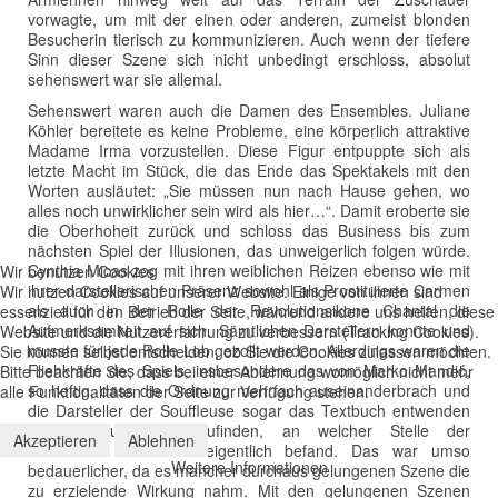
vorwagte, um mit der einen oder anderen, zumeist blonden
Besucherin tierisch zu kommunizieren. Auch wenn der tiefere
Sinn dieser Szene sich nicht unbedingt erschloss, absolut
sehenswert war sie allemal.
Sehenswert waren auch die Damen des Ensembles. Juliane
Köhler bereitete es keine Probleme, eine körperlich attraktive
Madame Irma vorzustellen. Diese Figur entpuppte sich als
letzte Macht im Stück, die das Ende das Spektakels mit den
Worten ausläutet: „Sie müssen nun nach Hause gehen, wo
alles noch unwirklicher sein wird als hier…“. Damit eroberte sie
die Oberhoheit zurück und schloss das Business bis zum
nächsten Spiel der Illusionen, das unweigerlich folgen würde.
Cynthia Micas zog mit ihren weiblichen Reizen ebenso wie mit
Wir benutzen Cookies
ihrer darstellerischen Präsenz sowohl als Prostituierte Carmen
Wir nutzen Cookies auf unserer Website. Einige von ihnen sind
als auch in der Rolle der Revolutionsikone Chantal die
essenziell für den Betrieb der Seite, während andere uns helfen, diese
Aufmerksamkeit auf sich. Sämtlichen Darstellern konnte und
Website und die Nutzererfahrung zu verbessern (Tracking Cookies).
musste für jede Rolle Lob gezollt werden. Allerdings waren die
Sie können selbst entscheiden, ob Sie die Cookies zulassen möchten.
Fliehkräfte des Spiels, insbesondere das von Marko Mandić,
Bitte beachten Sie, dass bei einer Ablehnung womöglich nicht mehr
so heftig, dass die Ordnung mehrfach auseinanderbrach und
alle Funktionalitäten der Seite zur Verfügung stehen.
die Darsteller der Souffleuse sogar das Textbuch entwenden
mussten, um herauszufinden, an welcher Stelle der
Akzeptieren
Ablehnen
Geschichte man sich eigentlich befand. Das war umso
Weitere Informationen
bedauerlicher, da es mancher durchaus gelungenen Szene die
zu erzielende Wirkung nahm. Mit den gelungenen Szenen