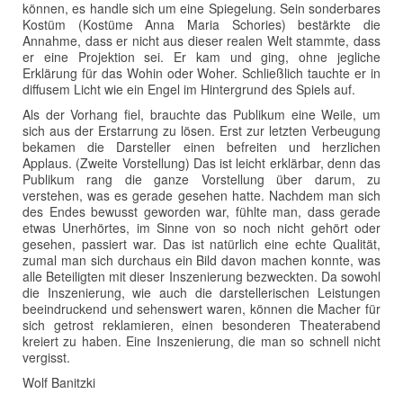
können, es handle sich um eine Spiegelung. Sein sonderbares
Kostüm (Kostüme Anna Maria Schories) bestärkte die
Annahme, dass er nicht aus dieser realen Welt stammte, dass
er eine Projektion sei. Er kam und ging, ohne jegliche
Erklärung für das Wohin oder Woher. Schließlich tauchte er in
diffusem Licht wie ein Engel im Hintergrund des Spiels auf.
Als der Vorhang fiel, brauchte das Publikum eine Weile, um
sich aus der Erstarrung zu lösen. Erst zur letzten Verbeugung
bekamen die Darsteller einen befreiten und herzlichen
Applaus. (Zweite Vorstellung) Das ist leicht erklärbar, denn das
Publikum rang die ganze Vorstellung über darum, zu
verstehen, was es gerade gesehen hatte. Nachdem man sich
des Endes bewusst geworden war, fühlte man, dass gerade
etwas Unerhörtes, im Sinne von so noch nicht gehört oder
gesehen, passiert war. Das ist natürlich eine echte Qualität,
zumal man sich durchaus ein Bild davon machen konnte, was
alle Beteiligten mit dieser Inszenierung bezweckten. Da sowohl
die Inszenierung, wie auch die darstellerischen Leistungen
beeindruckend und sehenswert waren, können die Macher für
sich getrost reklamieren, einen besonderen Theaterabend
kreiert zu haben. Eine Inszenierung, die man so schnell nicht
vergisst.
Wolf Banitzki