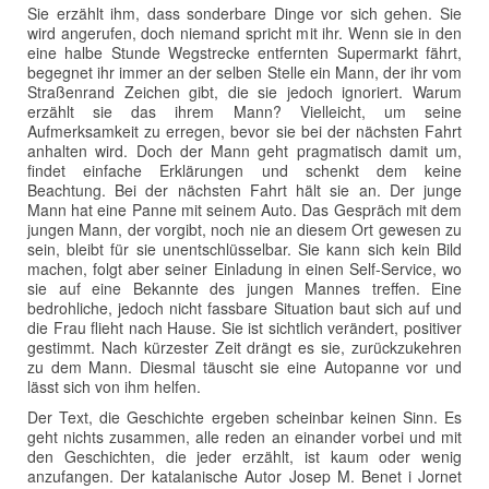
Sie erzählt ihm, dass sonderbare Dinge vor sich gehen. Sie
wird angerufen, doch niemand spricht mit ihr. Wenn sie in den
eine halbe Stunde Wegstrecke entfernten Supermarkt fährt,
begegnet ihr immer an der selben Stelle ein Mann, der ihr vom
Straßenrand Zeichen gibt, die sie jedoch ignoriert. Warum
erzählt sie das ihrem Mann? Vielleicht, um seine
Aufmerksamkeit zu erregen, bevor sie bei der nächsten Fahrt
anhalten wird. Doch der Mann geht pragmatisch damit um,
findet einfache Erklärungen und schenkt dem keine
Beachtung. Bei der nächsten Fahrt hält sie an. Der junge
Mann hat eine Panne mit seinem Auto. Das Gespräch mit dem
jungen Mann, der vorgibt, noch nie an diesem Ort gewesen zu
sein, bleibt für sie unentschlüsselbar. Sie kann sich kein Bild
machen, folgt aber seiner Einladung in einen Self-Service, wo
sie auf eine Bekannte des jungen Mannes treffen. Eine
bedrohliche, jedoch nicht fassbare Situation baut sich auf und
die Frau flieht nach Hause. Sie ist sichtlich verändert, positiver
gestimmt. Nach kürzester Zeit drängt es sie, zurückzukehren
zu dem Mann. Diesmal täuscht sie eine Autopanne vor und
lässt sich von ihm helfen.
Der Text, die Geschichte ergeben scheinbar keinen Sinn. Es
geht nichts zusammen, alle reden an einander vorbei und mit
den Geschichten, die jeder erzählt, ist kaum oder wenig
anzufangen. Der katalanische Autor Josep M. Benet i Jornet