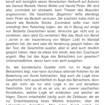
beruft sich bezüglich seiner literarischen Herkunft auf Autoren
wie Samuel Beckett, Heiner Müller und Harold Pinter. Wir sind
also, zumindest ein stückweit, beim Theater des Absurden
angekommen. Die Geschichte „Begehren“ ließe allerdings
mehr Pinter als Beckett vermuten. Sie erscheint indes nicht so
absurd wie Becketts Stücke. Zumindest sollte man nicht
unbedingt dem Ratschlag folgen, der da in Bezug auf einige
von Becketts Geschichten lautet: Versuche gar nicht erst zu
verstehen, dann wirst Du verstehen! Wer das Stück von Benet
i Jornet in der Inszenierung von Mirjam Loibl im Marstall
gesehen hat, der wird zwar die Verwirrung gespürt haben, die
der Text, die Geschichte auslöst, aber er wird auch deutlich
gespürt haben, dass da etwas drin steckt, was den Zuschauer
angeht. Was hat das Auge des Betrachters nun gesehen?
Unterschiedliches, davon kann man wohl ausgehen.
So, wie künstlerische Qualität nicht nur im Auge des
Betrachters liegt, man kann durchaus rationale Kriterien für die
Bewertung von Kunst festmachen, liegt auch die Logik einer
Geschichte nicht ausschließlich im Auge des Betrachters, denn
es gibt mehr als nur eine Logik in ein und derselben
Geschichte. Und so ist es an uns, an unserer psychischen
Konstitution, welche Logik wir entdecken und welcher wir
folgen. Darum entscheidet häufig auch die Zeitdauer, die wir
zur Entschlüsselung eines Werkes brauchen, über die