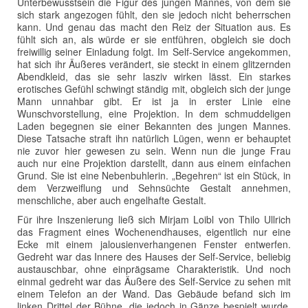
Unterbewusstsein die Figur des jungen Mannes, von dem sie
sich stark angezogen fühlt, den sie jedoch nicht beherrschen
kann. Und genau das macht den Reiz der Situation aus. Es
fühlt sich an, als würde er sie entführen, obgleich sie doch
freiwillig seiner Einladung folgt. Im Self-Service angekommen,
hat sich ihr Äußeres verändert, sie steckt in einem glitzernden
Abendkleid, das sie sehr lasziv wirken lässt. Ein starkes
erotisches Gefühl schwingt ständig mit, obgleich sich der junge
Mann unnahbar gibt. Er ist ja in erster Linie eine
Wunschvorstellung, eine Projektion. In dem schmuddeligen
Laden begegnen sie einer Bekannten des jungen Mannes.
Diese Tatsache straft ihn natürlich Lügen, wenn er behauptet
nie zuvor hier gewesen zu sein. Wenn nun die junge Frau
auch nur eine Projektion darstellt, dann aus einem einfachen
Grund. Sie ist eine Nebenbuhlerin. „Begehren“ ist ein Stück, in
dem Verzweiflung und Sehnsüchte Gestalt annehmen,
menschliche, aber auch engelhafte Gestalt.
Für ihre Inszenierung ließ sich Mirjam Loibl von Thilo Ullrich
das Fragment eines Wochenendhauses, eigentlich nur eine
Ecke mit einem jalousienverhangenen Fenster entwerfen.
Gedreht war das Innere des Hauses der Self-Service, beliebig
austauschbar, ohne einprägsame Charakteristik. Und noch
einmal gedreht war das Äußere des Self-Service zu sehen mit
einem Telefon an der Wand. Das Gebäude befand sich im
linken Drittel der Bühne, die jedoch in Gänze bespielt wurde.