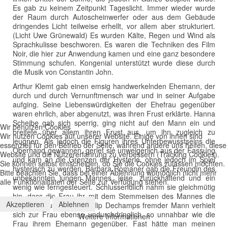
Es gab zu keinem Zeitpunkt Tageslicht. Immer wieder wurde
der Raum durch Autoscheinwerfer oder aus dem Gebäude
dringendes Licht teilweise erhellt, vor allem aber strukturiert.
(Licht Uwe Grünewald) Es wurden Kälte, Regen und Wind als
Sprachkulisse beschworen. Es waren die Techniken des Film
Noir, die hier zur Anwendung kamen und eine ganz besondere
Stimmung schufen. Kongenial unterstützt wurde diese durch
die Musik von Constantin John.
Arthur Klemt gab einen emsig handwerkelnden Ehemann, der
durch und durch Vernunftmensch war und in seiner Aufgabe
aufging. Seine Liebenswürdigkeiten der Ehefrau gegenüber
waren ehrlich, aber abgenutzt, was ihren Frust erklärte. Hanna
Scheibe gab sich sperrig, ging nicht auf den Mann ein und
Wir benutzen Cookies
breitete über allem ihren Frust aus, um ihn zugleich zu
Wir nutzen Cookies auf unserer Website. Einige von ihnen sind
leugnen. Als jedoch die Figuren ihres Unterbewusstseins die
essenziell für den Betrieb der Seite, während andere uns helfen, diese
Oberhand gewannen, geriet sie unweigerlich aus der Fassung
Website und die Nutzererfahrung zu verbessern (Tracking Cookies).
und kam an die Grenzen der Hysterie, ohne jedoch im Spiel
Sie können selbst entscheiden, ob Sie die Cookies zulassen möchten.
hysterisch zu werden. Barbara Romaner gab die Freundin des
Bitte beachten Sie, dass bei einer Ablehnung womöglich nicht mehr
unbekannten jungen Mannes, leise, zurückhaltend und ein
alle Funktionalitäten der Seite zur Verfügung stehen.
wenig wie ferngesteuert. Schlussendlich nahm sie gleichmütig
hin, dass die Frau ihr mit dem Stemmeisen des Mannes die
Akzeptieren
Ablehnen
Pulsader aufschlitzte. Philip Dechamps fremder Mann verhielt
sich zur Frau ebenso undurchdringlich, so unnahbar wie die
Weitere Informationen
Frau ihrem Ehemann gegenüber. Fast hätte man meinen