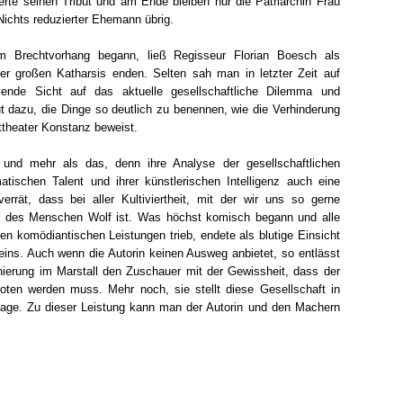
derte seinen Tribut und am Ende bleiben nur die Patriarchin Frau
Nichts reduzierter Ehemann übrig.
 Brechtvorhang begann, ließ Regisseur Florian Boesch als
der großen Katharsis enden. Selten sah man in letzter Zeit auf
ende Sicht auf das aktuelle gesellschaftliche Dilemma und
ut dazu, die Dinge so deutlich zu benennen, wie die Verhinderung
theater Konstanz beweist.
und mehr als das, denn ihre Analyse der gesellschaftlichen
ischen Talent und ihrer künstlerischen Intelligenz auch eine
rät, dass bei aller Kultiviertheit, mit der wir uns so gerne
des Menschen Wolf ist. Was höchst komisch begann und alle
ten komödiantischen Leistungen trieb, endete als blutige Einsicht
seins. Auch wenn die Autorin keinen Ausweg anbietet, so entlässt
nierung im Marstall den Zuschauer mit der Gewissheit, dass der
ten werden muss. Mehr noch, sie stellt diese Gesellschaft in
rage. Zu dieser Leistung kann man der Autorin und den Machern