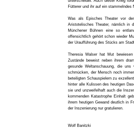
unterscheidet. Auch dieser Krieg for
Fütterer und ihr auf ein stammelndes 
Was als Episches Theater vor dem
Aristotelisches Theater, nämlich in 
Münchener Bühnen eine so entlarv
offensichtlich gehört schon wieder M
der Uraufführung des Stücks am Stadt
Theresia Walser hat Mut bewiesen 
Zustände beweist neben ihrem dramat
gesunde Weltanschauung, die uns ver
schmücken, der Mensch noch immer 
beteiligten Schauspielern zu exzellen
hinter alle Kulissen des heutigen Da
sie und unzweifelhaft auch die Insze
kommenden Katastrophe Einhalt gebo
ihrem heutigen Gewand deutlich in F
der Inszenierung nur gratulieren.
Wolf Banitzki