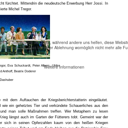
ht fürchtet. Mittendrin die neudeutsche Erwerbung Herr Jossi. In
lierte Michel Tregor.
ell für den Betrieb der Seite, während andere uns helfen, diese Websi
 beachten Sie, dass bei einer Ablehnung womöglich nicht mehr alle Fun
egor, Eva Schuckardt, Peter Albers, Ulrike
Weitere Informationen
d Anthoff, Beatrix Doderer
Dashuber
it dem Auftauchen der Kriegsberichterstatterin eingeläutet.
ld wie ein gehetztes Tier und verkündete Schauerliches aus den
g und man solle Maßnahmen treffen. Wer Metaphern zu lesen
 Krieg längst auch im Garten der Fütterers tobt. Gemeint war der
, der sich in seinen Opferzahlen kaum von den heißen Kriegen