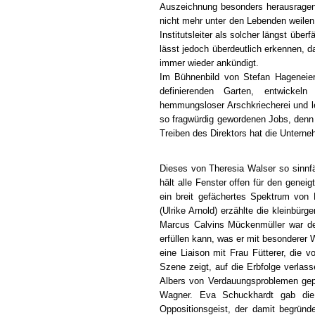
Auszeichnung besonders herausragende
nicht mehr unter den Lebenden weilen
Institutsleiter als solcher längst überf
lässt jedoch überdeutlich erkennen, da
immer wieder ankündigt.
Im Bühnenbild von Stefan Hageneie
definierenden Garten, entwickeln
hemmungsloser Arschkriecherei und let
so fragwürdig gewordenen Jobs, denn 
Treiben des Direktors hat die Unterneh
Dieses von Theresia Walser so sinnfä
hält alle Fenster offen für den genei
ein breit gefächertes Spektrum von 
(Ulrike Arnold) erzählte die kleinbürg
Marcus Calvins Mückenmüller war d
erfüllen kann, was er mit besonderer 
eine Liaison mit Frau Fütterer, die vo
Szene zeigt, auf die Erbfolge verlas
Albers von Verdauungsproblemen gepl
Wagner. Eva Schuckhardt gab die
Oppositionsgeist, der damit begründet