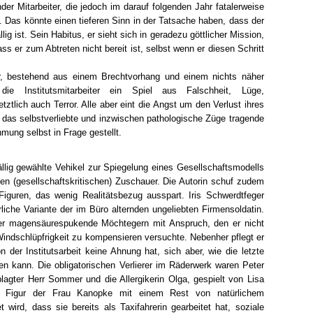
r Mitarbeiter, die jedoch im darauf folgenden Jahr fatalerweise
. Das könnte einen tieferen Sinn in der Tatsache haben, dass der
ällig ist. Sein Habitus, er sieht sich in geradezu göttlicher Mission,
ss er zum Abtreten nicht bereit ist, selbst wenn er diesen Schritt
r, bestehend aus einem Brechtvorhang und einem nichts näher
 die Institutsmitarbeiter ein Spiel aus Falschheit, Lüge,
ztlich auch Terror. Alle aber eint die Angst um den Verlust ihres
das selbstverliebte und inzwischen pathologische Züge tragende
mung selbst in Frage gestellt.
llig gewählte Vehikel zur Spiegelung eines Gesellschaftsmodells
gten (gesellschaftskritischen) Zuschauer. Die Autorin schuf zudem
Figuren, das wenig Realitätsbezug ausspart. Iris Schwerdtfeger
erliche Variante der im Büro alternden ungeliebten Firmensoldatin.
er magensäurespukende Möchtegern mit Anspruch, den er nicht
Windschlüpfrigkeit zu kompensieren versuchte. Nebenher pflegt er
n der Institutsarbeit keine Ahnung hat, sich aber, wie die letzte
sen kann. Die obligatorischen Verlierer im Räderwerk waren Peter
agter Herr Sommer und die Allergikerin Olga, gespielt von Lisa
 Figur der Frau Kanopke mit einem Rest von natürlichem
 wird, dass sie bereits als Taxifahrerin gearbeitet hat, soziale