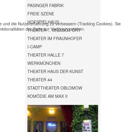
PASINGER FABRIK
FREIE SZENE
HOFSPIELHAUS
te und die Nutzererfahrung zu verbessern (Tracking Cookies). Sie
ktionalitäten der Seite zur Verfügung stehen.
THEATER ... UND SO FORT
THEATER IM FRAUNHOFER
I-CAMP
THEATER HALLE 7
WERKMÜNCHEN
THEATER HAUS DER KUNST
THEATER 44
STADTTHEATER OBLOMOW
KOMÖDIE AM MAX II