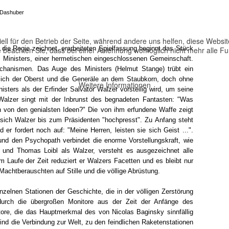
Dashuber
ell für den Betrieb der Seite, während andere uns helfen, diese Websi
 die Regie zeichnet, erarbeiteten Spielfassung beginnt das Stück
 beachten Sie, dass bei einer Ablehnung womöglich nicht mehr alle Fun
s Ministers, einer hermetischen eingeschlossenen Gemeinschaft.
Mechanismen. Das Auge des Ministers (Helmut Stange) trübt ein
ich der Oberst und die Generäle an dem Staubkorn, doch ohne
Weitere Informationen
isters als der Erfinder Salvator Walzer vorstellig wird, um seine
Walzer singt mit der Inbrunst des begnadeten Fantasten: "Was
n von den genialsten Ideen?" Die von ihm erfundene Waffe zeigt
 sich Walzer bis zum Präsidenten "hochpresst". Zu Anfang steht
er fordert noch auf: "Meine Herren, leisten sie sich Geist ...".
und den Psychopath verbindet die enorme Vorstellungskraft, wie
, und Thomas Loibl als Walzer, versteht es ausgezeichnet alle
m Laufe der Zeit reduziert er Walzers Facetten und es bleibt nur
achtberauschten auf Stille und die völlige Abrüstung.
inzelnen Stationen der Geschichte, die in der völligen Zerstörung
 durch die übergroßen Monitore aus der Zeit der Anfänge des
nitore, die das Hauptmerkmal des von Nicolas Baginsky sinnfällig
sind die Verbindung zur Welt, zu den feindlichen Raketenstationen