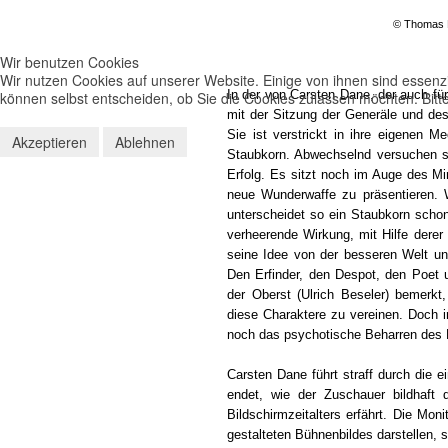
© Thomas 
Wir benutzen Cookies
Wir nutzen Cookies auf unserer Website. Einige von ihnen sind essenzi
In der von Carsten Dane, der auch für
können selbst entscheiden, ob Sie die Cookies zulassen möchten. Bitte
mit der Sitzung der Generäle und de
Sie ist verstrickt in ihre eigenen 
Akzeptieren
Ablehnen
Staubkorn. Abwechselnd versuchen s
Erfolg. Es sitzt noch im Auge des Min
neue Wunderwaffe zu präsentieren. 
unterscheidet so ein Staubkorn scho
verheerende Wirkung, mit Hilfe derer
seine Idee von der besseren Welt und 
Den Erfinder, den Despot, den Poet 
der Oberst (Ulrich Beseler) bemerkt
diese Charaktere zu vereinen. Doch i
noch das psychotische Beharren des M
Carsten Dane führt straff durch die e
endet, wie der Zuschauer bildhaft
Bildschirmzeitalters erfährt. Die Mo
gestalteten Bühnenbildes darstellen, 