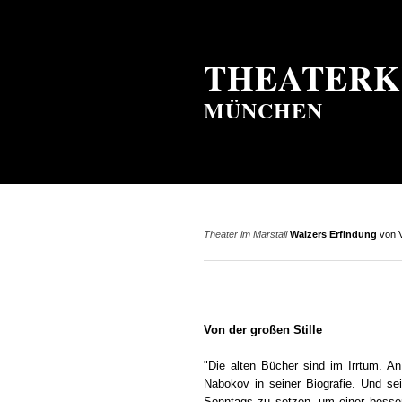
THEATERK
MÜNCHEN
Theater im Marstall
Walzers Erfindung
von V
Von der großen Stille
"Die alten Bücher sind im Irrtum. A
Nabokov in seiner Biografie. Und se
Sonntags zu setzen, um einer besser