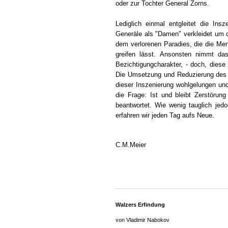
oder zur Tochter General Zorns.
Lediglich einmal entgleitet die Insz
Generäle als "Damen" verkleidet um 
dem verlorenen Paradies, die die Men
greifen lässt. Ansonsten nimmt da
Bezichtigungcharakter, - doch, diese
Die Umsetzung und Reduzierung des g
dieser Inszenierung wohlgelungen und 
die Frage: Ist und bleibt Zerstörun
beantwortet. Wie wenig tauglich jed
erfahren wir jeden Tag aufs Neue.
C.M.Meier
Walzers Erfindung
von Vladimir Nabokov