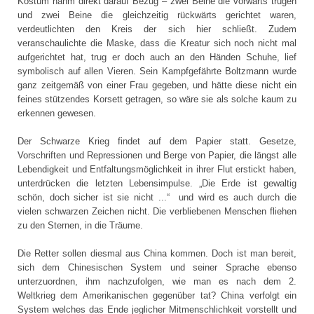
Kostüm nahm direkt darauf Bezug – zwei Beine die vorwärts trugen
und zwei Beine die gleichzeitig rückwärts gerichtet waren,
verdeutlichten den Kreis der sich hier schließt. Zudem
veranschaulichte die Maske, dass die Kreatur sich noch nicht mal
aufgerichtet hat, trug er doch auch an den Händen Schuhe, lief
symbolisch auf allen Vieren. Sein Kampfgefährte Boltzmann wurde
ganz zeitgemäß von einer Frau gegeben, und hätte diese nicht ein
feines stützendes Korsett getragen, so wäre sie als solche kaum zu
erkennen gewesen.
Der Schwarze Krieg findet auf dem Papier statt. Gesetze,
Vorschriften und Repressionen und Berge von Papier, die längst alle
Lebendigkeit und Entfaltungsmöglichkeit in ihrer Flut erstickt haben,
unterdrücken die letzten Lebensimpulse. „Die Erde ist gewaltig
schön, doch sicher ist sie nicht ...“ und wird es auch durch die
vielen schwarzen Zeichen nicht. Die verbliebenen Menschen fliehen
zu den Sternen, in die Träume.
Die Retter sollen diesmal aus China kommen. Doch ist man bereit,
sich dem Chinesischen System und seiner Sprache ebenso
unterzuordnen, ihm nachzufolgen, wie man es nach dem 2.
Weltkrieg dem Amerikanischen gegenüber tat? China verfolgt ein
System welches das Ende jeglicher Mitmenschlichkeit vorstellt und