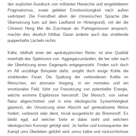
den expliziten Ausdruck von militanter Hierarchie und eingebildetem
Pragmatismus, sowie gelebter Emotionslosigkeit nach außen
verkörpert. Die Fremdheit allein der chinesischen Sprache (die
Übersetzung kam auf dem Laufband im Hintergrund), mit der die
Chinesin Hong Mei die Zuschauer als Parteigenossen ansprach,
machte dies deutlich fühlbar. Daran änderte auch das strahlende
puppenhafte Lächeln nichts.
Kälte, bildhaft einer der apokalyptischen Reiter, ist eine Qualität
innerhalb des Spektrums von Aggregatzuständen, die bei oder nach
der Überhitzung eines Gegenpols entgegensteht. Finden sich doch
im All unzählige Beispiele dafür, umgibt doch eisige Kühle die
strahlenden Feuer. Die Spaltung der verbundenen Kräfte im
Menschen, ein atomarer Vorgang, in ein mentales und ein
emotionales Feld, führt zur Freisetzung von potentieller Energie,
welche extreme Ergebnisse hervorruft. Der Mensch, von seiner
Natur abgeschnitten und in eine ideologische Systemhörigkeit
gepresst, die Umsetzung einer Absicht auf generalisierte Weise
fordert, verbrennt oder dient, trivial ausgedrückt als Brennstoff. Es
bleibt egal, auf welcher Seite er dabei steht und welchem
ideologischen Konzept gefolgt wird. Je heißer und konsequenter der
Kampf ums Überleben geführt wird, umso kälter und rücksichtsloser