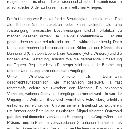
reagiert der Einzelne. Diese wissenschaftliche Erkenntnisse in
anschauliche Bilder zu fassen, ist ein redliches Anliegen.
Die Aufführung war Beispiel für die Schwierigkeit, intellektuellen Text
als Bühnenstück umzusetzen oder kann vielmehr als eine
Anstrengung, prosaische Beschreibungen bildhaft erfahrbar zu
machen, gesehen werden. Die Fülle der Erkenntnisse – „... so viel
gehört, doch es kam bei mir nicht an ...“ - wirkte übermächtig. Doch
tatsächlich nachhaltig beeindruckten die Bilder auf der Bühne - das
Bühnenbild (Christoph Ebener), die Kostüme (Petra Winterer) und die
konsequente Gestaltung, ebenso wie die darstellende Umsetzung
der Figuren. Regisseur Kevin Rittberger zeichnete in der Bearbeitung
und der Umsetzung klare erkennbare Vorgänge.
Ulrike Willenbacher brillierte als Boltzmann,
geschlechtsunspezifisch, wie mechanisch gesteuert, ja fast
roboterhaft, agierte sie zwischen den Männern. Ein bekanntes
Verhalten, welches über viele Lehrgänge antrainiert wird. Da war der
Umgang mit Dorfmann (freundlich vermittelnd Felix Klare) erheblich
einfacher, es reichte, den Chip an seinem Hinterkopf zu aktivieren,
um Antwort oder Beteiligung zu erhalten. Miguel Abrantes Ostrowski
gab den ambitionierten von Ungern-Sternberg mit außergewöhnlicher
Präsenz und ließ so in verschiedenen Situationen Enthusiasmus
von der Bühne leuchten. Zwicki, in Tarnkleidung die ebenso gut ein