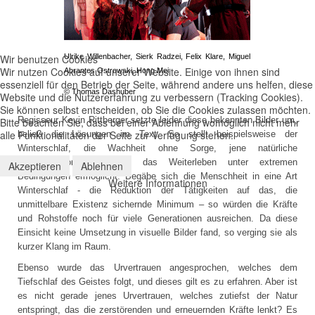
Wir benutzen Cookies
Ulrike Willenbacher, Sierk Radzei, Felix Klare, Miguel
Wir nutzen Cookies auf unserer Website. Einige von ihnen sind
Abrantes Ostrowski, Hong Mei
essenziell für den Betrieb der Seite, während andere uns helfen, diese
© Thomas Dashuber
Website und die Nutzererfahrung zu verbessern (Tracking Cookies).
Sie können selbst entscheiden, ob Sie die Cookies zulassen möchten.
Regisseur Kevin Rittberger setzte leider diese bekannten Bilder um,
Bitte beachten Sie, dass bei einer Ablehnung womöglich nicht mehr
alle Funktionalitäten der Seite zur Verfügung stehen.
beließ die Lösungen im Text. So stellt beispielsweise der
Winterschlaf, die Wachheit ohne Sorge, jene natürliche
Überlebensform dar, die das Weiterleben unter extremen
Akzeptieren
Ablehnen
Bedingungen ermöglicht. Begäbe sich die Menschheit in eine Art
Weitere Informationen
Winterschlaf - die Reduktion der Tätigkeiten auf das, die
unmittelbare Existenz sichernde Minimum – so würden die Kräfte
und Rohstoffe noch für viele Generationen ausreichen. Da diese
Einsicht keine Umsetzung in visuelle Bilder fand, so verging sie als
kurzer Klang im Raum.
Ebenso wurde das Urvertrauen angesprochen, welches dem
Tiefschlaf des Geistes folgt, und dieses gilt es zu erfahren. Aber ist
es nicht gerade jenes Urvertrauen, welches zutiefst der Natur
entspringt, das die zerstörenden und erneuernden Kräfte lenkt? Es