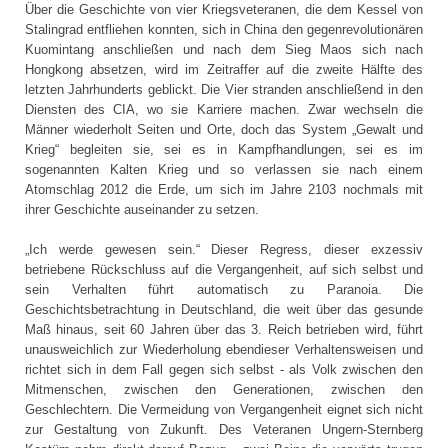
Über die Geschichte von vier Kriegsveteranen, die dem Kessel von
Stalingrad entfliehen konnten, sich in China den gegenrevolutionären
Kuomintang anschließen und nach dem Sieg Maos sich nach
Hongkong absetzen, wird im Zeitraffer auf die zweite Hälfte des
letzten Jahrhunderts geblickt. Die Vier stranden anschließend in den
Diensten des CIA, wo sie Karriere machen. Zwar wechseln die
Männer wiederholt Seiten und Orte, doch das System „Gewalt und
Krieg“ begleiten sie, sei es in Kampfhandlungen, sei es im
sogenannten Kalten Krieg und so verlassen sie nach einem
Atomschlag 2012 die Erde, um sich im Jahre 2103 nochmals mit
ihrer Geschichte auseinander zu setzen.
„Ich werde gewesen sein.“ Dieser Regress, dieser exzessiv
betriebene Rückschluss auf die Vergangenheit, auf sich selbst und
sein Verhalten führt automatisch zu Paranoia. Die
Geschichtsbetrachtung in Deutschland, die weit über das gesunde
Maß hinaus, seit 60 Jahren über das 3. Reich betrieben wird, führt
unausweichlich zur Wiederholung ebendieser Verhaltensweisen und
richtet sich in dem Fall gegen sich selbst - als Volk zwischen den
Mitmenschen, zwischen den Generationen, zwischen den
Geschlechtern. Die Vermeidung von Vergangenheit eignet sich nicht
zur Gestaltung von Zukunft. Des Veteranen Ungern-Sternberg