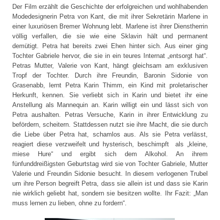
Der Film erzählt die Geschichte der erfolgreichen und wohlhabenden
Modedesignerin Petra von Kant, die mit ihrer Sekretärin Marlene in
einer luxuriösen Bremer Wohnung lebt. Marlene ist ihrer Dienstherrin
völlig verfallen, die sie wie eine Sklavin hält und permanent
demütigt. Petra hat bereits zwei Ehen hinter sich. Aus einer ging
Tochter Gabriele hervor, die sie in ein teures Internat „entsorgt hat“.
Petras Mutter, Valerie von Kant, hängt gleichsam am exklusiven
Tropf der Tochter. Durch ihre Freundin, Baronin Sidonie von
Grasenabb, lernt Petra Karin Thimm, ein Kind mit proletarischer
Herkunft, kennen. Sie verliebt sich in Karin und bietet ihr eine
Anstellung als Mannequin an. Karin willigt ein und lässt sich von
Petra aushalten. Petras Versuche, Karin in ihrer Entwicklung zu
befördern, scheitern. Stattdessen nutzt sie ihre Macht, die sie durch
die Liebe über Petra hat, schamlos aus. Als sie Petra verlässt,
reagiert diese verzweifelt und hysterisch, beschimpft als „kleine,
miese Hure“ und ergibt sich dem Alkohol. An ihrem
fünfunddreißigsten Geburtstag wird sie von Tochter Gabriele, Mutter
Valerie und Freundin Sidonie besucht. In diesem verlogenen Trubel
um ihre Person begreift Petra, dass sie allein ist und dass sie Karin
nie wirklich geliebt hat, sondern sie besitzen wollte. Ihr Fazit: „Man
muss lernen zu lieben, ohne zu fordern“.