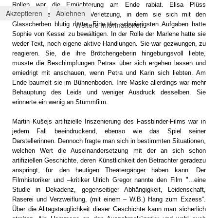
Rollen war die Ernüchterung am Ende rabiat. Elisa Plüss
Akzeptieren
Ablehnen
demonstrierte die innere Verletzung, in dem sie sich mit den
Weitere Informationen
Glasscherben blutig ritzte. Eine der schwierigsten Aufgaben hatte
Sophie von Kessel zu bewältigen. In der Rolle der Marlene hatte sie
weder Text, noch eigene aktive Handlungen. Sie war gezwungen, zu
reagieren. Sie, die ihre Brötchengeberin hingebungsvoll liebte,
musste die Beschimpfungen Petras über sich ergehen lassen und
erniedrigt mit anschauen, wenn Petra und Karin sich liebten. Am
Ende baumelt sie im Bühnenboden. Ihre Maske allerdings war mehr
Behauptung des Leids und weniger Ausdruck desselben. Sie
erinnerte ein wenig an Stummfilm.
Martin Kušejs artifizielle Inszenierung des Fassbinder-Films war in
jedem Fall beeindruckend, ebenso wie das Spiel seiner
Darstellerinnen. Dennoch fragte man sich in bestimmten Situationen,
welchen Wert die Auseinandersetzung mit der an sich schon
artifiziellen Geschichte, deren Künstlichkeit den Betrachter geradezu
anspringt, für den heutigen Theatergänger haben kann. Der
Filmhistoriker und –kritiker Ulrich Gregor nannte den Film "...eine
Studie in Dekadenz, gegenseitiger Abhängigkeit, Leidenschaft,
Raserei und Verzweiflung, (mit einem – W.B.) Hang zum Exzess“.
Über die Alltagstauglichkeit dieser Geschichte kann man sicherlich