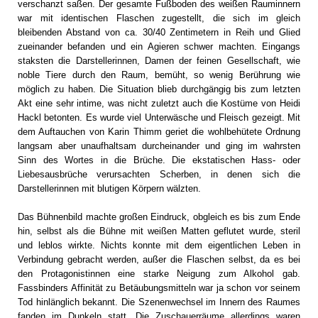
verschanzt saßen. Der gesamte Fußboden des weißen Rauminnern
war mit identischen Flaschen zugestellt, die sich im gleich
bleibenden Abstand von ca. 30/40 Zentimetern in Reih und Glied
zueinander befanden und ein Agieren schwer machten. Eingangs
staksten die Darstellerinnen, Damen der feinen Gesellschaft, wie
noble Tiere durch den Raum, bemüht, so wenig Berührung wie
möglich zu haben. Die Situation blieb durchgängig bis zum letzten
Akt eine sehr intime, was nicht zuletzt auch die Kostüme von Heidi
Hackl betonten. Es wurde viel Unterwäsche und Fleisch gezeigt. Mit
dem Auftauchen von Karin Thimm geriet die wohlbehütete Ordnung
langsam aber unaufhaltsam durcheinander und ging im wahrsten
Sinn des Wortes in die Brüche. Die ekstatischen Hass- oder
Liebesausbrüche verursachten Scherben, in denen sich die
Darstellerinnen mit blutigen Körpern wälzten.
Das Bühnenbild machte großen Eindruck, obgleich es bis zum Ende
hin, selbst als die Bühne mit weißen Matten geflutet wurde, steril
und leblos wirkte. Nichts konnte mit dem eigentlichen Leben in
Verbindung gebracht werden, außer die Flaschen selbst, da es bei
den Protagonistinnen eine starke Neigung zum Alkohol gab.
Fassbinders Affinität zu Betäubungsmitteln war ja schon vor seinem
Tod hinlänglich bekannt. Die Szenenwechsel im Innern des Raumes
fanden im Dunkeln statt. Die Zuschauerräume allerdings waren