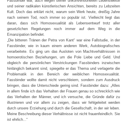
Fassbinder war, auch wegen seiner unkonventionellen Lebensweise
und seiner radikalen künstlerischen Ansichten, bereits zu Lebzeiten
Kult. Doch das erklärt nicht, warum sein Werk heute, dreißig Jahre
nach seinem Tod, noch immer so populär ist. Vielleicht liegt das
daran, dass sich Homosexualität als Lebensentwurf trotz aller
gesetzlichen Regelungen noch immer auf dem Weg in die
Emanzipation befindet.
„Die bitteren Tränen der Petra von Kant“ war eine Fallstudie, in der
Fassbinder, wie in kaum einem anderen Werk, Autobiografisches
verarbeitete. Es ging um das Ausloten von Machtverhältnissen in
homoerotischen Beziehungen, um die Pole Liebe und Geld. Und
obgleich die persönlichen Verstrickungen Fassbinders inzwischen
hinlänglich bekannt sind, spiegelte er das Thema und verlagerte die
Problematik in den Bereich der weiblichen Homosexualität.
Fassbinder wollte damit nicht verschleiern, sondern zum Ausdruck
bringen, dass die Unterschiede gering sind. Fassbinder dazu: „Alles
in allem finde ich das Verhalten der Frauen genau so schrecklich wie
das Verhalten der Männer, und ich versuche, die Gründe dafür zu
illustrieren und vor allem zu zeigen, dass wir fehlgeleitet werden
durch unsere Erziehung und durch die Gesellschaft, in der wir leben.
Meine Beschreibung dieser Verhältnisse ist nicht frauenfeindlich. Sie
ist ehrlich...“