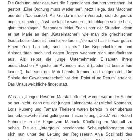
Die Ordnung, oder das, was die Jugendlichen darunter verstehen, ist
gestört. „Eine Ordnung muss wieder her“, hetzt Helga, das Mädchen
aus dem Nachbardorf. Als Gunda mit dem Versuch, sich Jorgos zu
angeln, scheitert, lässt sie lapidar wissen: „Totschlagen solche Leut,
glatt totschlagen.“ Besonders leidet Erich unter der Situation, denn
er hat Marie an den „Katzelmacher“, wie man die griechischen
Gastarbeiter dereinst nannte, verloren. „Niemand hat mir was getan.
Einen Zorn hab ich, sonst nichts.“ Die Begehrlichkeiten und
Animositäten nach und gegen Jorgos wachsen sich unaufhaltsam
aus. Als selbst die junge Unternehmerin Elisabeth ihrem
ausländischen Angestellten Avancen macht („Jeder ist besser wie
keiner.“), hat sich der Mob bereits formiert und aufgerüstet. Die
Spirale der Gewaltbereitschaft hat den „Point of no Return“ erreicht.
Das Unausweichliche findet statt.
Was als „Junges Resi“ im Marstall offeriert wurde, war in der Sache
so neu nicht, denn drei der jungen Laiendarsteller (Michel Kopmann,
Loris Kubeng und Tamara Theisen) waren bereits in der überaus
bemerkenswerten und gelungenen Inszenierung „Dreck“ von Robert
Schneider in der Regie von Manuela Kücükdag im Marstall zu
sehen. Die als „Intergroup“ bezeichnete Schauspielformation hat
sich nun unter der Leitung der Regisseurin Anja Sczilinski des