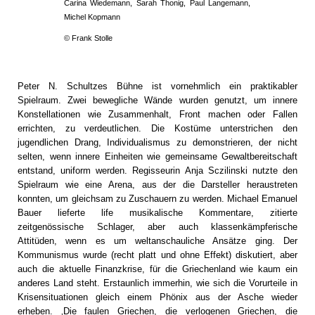
Carina Wiedemann, Sarah Thonig, Paul Langemann,
Michel Kopmann
© Frank Stolle
Peter N. Schultzes Bühne ist vornehmlich ein praktikabler
Spielraum. Zwei bewegliche Wände wurden genutzt, um innere
Konstellationen wie Zusammenhalt, Front machen oder Fallen
errichten, zu verdeutlichen. Die Kostüme unterstrichen den
jugendlichen Drang, Individualismus zu demonstrieren, der nicht
selten, wenn innere Einheiten wie gemeinsame Gewaltbereitschaft
entstand, uniform werden. Regisseurin Anja Sczilinski nutzte den
Spielraum wie eine Arena, aus der die Darsteller heraustreten
konnten, um gleichsam zu Zuschauern zu werden. Michael Emanuel
Bauer lieferte life musikalische Kommentare, zitierte
zeitgenössische Schlager, aber auch klassenkämpferische
Attitüden, wenn es um weltanschauliche Ansätze ging. Der
Kommunismus wurde (recht platt und ohne Effekt) diskutiert, aber
auch die aktuelle Finanzkrise, für die Griechenland wie kaum ein
anderes Land steht. Erstaunlich immerhin, wie sich die Vorurteile in
Krisensituationen gleich einem Phönix aus der Asche wieder
erheben. ‚Die faulen Griechen, die verlogenen Griechen, die