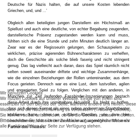
Deutsche für Nazis halten, die auf unsere Kosten lebenden
Griechen, und, und ...’
Obgleich allen beteiligten jungen Darstellern ein Höchstmaß an
Spiellust und auch eine deutliche, von echter Begabung zeugenden,
darstellerische Präsenz zugestanden werden kann und muss,
fühlten sich die eine Stunde und zehn Minuten deutlich länger an.
Zwar war es der Regisseurin gelungen, den Schauspielern zu
wirklichen, präzise agierenden Bühnencharakteren zu verhelfen,
doch die Geschichte als solche blieb faserig und nicht stringent
genug. Das lag vielleicht auch daran, dass das Spiel räumlich nicht
selten soweit auseinander driftete und wichtige Zusammenhänge,
wie die einzelnen Beziehungen der Rollen untereinander, aus dem
Focus gerieten. Dennoch war es eine Lust, dem lustvollen, agilen
und engagierten Spiel zu folgen. Verglichen mit den anderen, in
Wir benutzen Cookies
München zur Zeit laufenden Fassbinder-Inszenierungen bestach
Wir nutzen Cookies auf unserer Website. Einige von ihnen sind
diese Arbeit durch ihre unmittelbare Aktualität. Es bleibt zu hoffen,
essenziell für den Betrieb der Seite, während andere uns helfen, diese
Website und die Nutzererfahrung zu verbessern (Tracking Cookies).
dass sich dieses Format als eines neben anderen am Staatstheater
Sie können selbst entscheiden, ob Sie die Cookies zulassen möchten.
etablieren kann, denn an solchen Abenden, wie dem hier
Bitte beachten Sie, dass bei einer Ablehnung womöglich nicht mehr
beschriebenen, fühlt sich der Zuschauer auf angenehmste Weise als
alle Funktionalitäten der Seite zur Verfügung stehen.
Partner des Theaters.