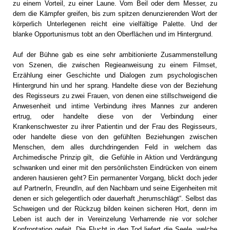
zu einem Vorteil, zu einer Laune. Vom Beil oder dem Messer, zu
dem die Kämpfer greifen, bis zum spitzen denunzierenden Wort der
körperlich Unterlegenen reicht eine vielfältige Palette. Und der
blanke Opportunismus tobt an den Oberflächen und im Hintergrund.
Auf der Bühne gab es eine sehr ambitionierte Zusammenstellung
von Szenen, die zwischen Regieanweisung zu einem Filmset,
Erzählung einer Geschichte und Dialogen zum psychologischen
Hintergrund hin und her sprang. Handelte diese von der Beziehung
des Regisseurs zu zwei Frauen, von denen eine stillschweigend die
Anwesenheit und intime Verbindung ihres Mannes zur anderen
ertrug, oder handelte diese von der Verbindung einer
Krankenschwester zu ihrer Patientin und der Frau des Regisseurs,
oder handelte diese von den gefühlten Beziehungen zwischen
Menschen, dem alles durchdringenden Feld in welchem das
Archimedische Prinzip gilt, die Gefühle in Aktion und Verdrängung
schwanken und einer mit den persönlichsten Eindrücken von einem
anderen hausieren geht? Ein permanenter Vorgang, blickt doch jeder
auf PartnerIn, FreundIn, auf den Nachbarn und seine Eigenheiten mit
denen er sich gelegentlich oder dauerhaft „herumschlägt“. Selbst das
Schweigen und der Rückzug bilden keinen sicheren Hort, denn im
Leben ist auch der in Vereinzelung Verharrende nie vor solcher
Konfrontation gefeit. Die Flucht in den Tod liefert die Seele, welche