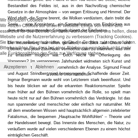
Bestandteil des Feldes ist, aus in den Nachvollzug chemischer
Gesetze in der Atmosphäre – von wegen Erlösung und Himmel. Der
Wind pfeift, die Sonne brennt, die Wolken verdüstern, darin treibt die
Wir benutzen Cookies
Seele ... eine Konsistenz, ein Sammelsurium von Eindrücken aus
Wir nutzen Cookies auf unserer Website. Einige von ihnen sind
essenziell für den Betrieb der Seite, während andere uns helfen, diese
dem erdeumspannenden Spiegelkabinett der Eitelkeiten.
Website und die Nutzererfahrung zu verbessern (Tracking Cookies).
Sie können selbst entscheiden, ob Sie die Cookies zulassen möchten.
Die Inszenierung war offen gehalten, ein Blick auf Chaos und
Bitte beachten Sie, dass bei einer Ablehnung womöglich nicht mehr
Ebenen, und jeder Zuschauer vermochte darin zu erkennen, was ihm
alle Funktionalitäten der Seite zur Verfügung stehen.
zu erfassen möglich war. Doch reicht die Offenlegung des
Vorganges? Im vergangenen Jahrhundert widmeten sich Kunst und
Akzeptieren
Ablehnen
Wissenschaft der Analyse, vornehmlich der Analyse. Sigmund Freud
Weitere Informationen
und August Strindberg sind herausragende Schaffende dieser Zeit.
Ingmar Bergmann wurde wohl von Letzterem stark beeinflusst. Und
bis heute blicken wir auf die erkannten Reaktionsmuster. Spielte
man früher auf den Bühnen vornehmlich die Rolle, so spielt man
heute nicht nur auf den Bühnen vornehmlich das Verdrängte. Ist das
nun spannender und menschicher oder einfach nur naturnäher. Mit
all dem erworbenen Wissen wird hauptsächlich allgemein zelebrierter
Fatalismus, die bequemen „Hauptsache Wohlfühlen“ – Theorie und
der Handelswert bewegt. Das Innerste des Menschen, die Natur, zu
veräußern wurde auf vielen verschiedenen Ebenen zu einem höchst
einträglichen Geschäft.