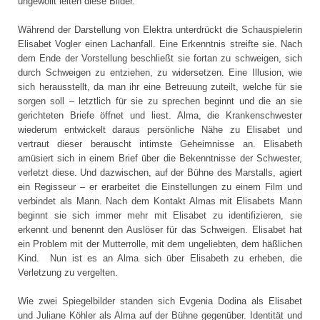
ungewollt leiten diese Bilder.
Während der Darstellung von Elektra unterdrückt die Schauspielerin
Elisabet Vogler einen Lachanfall. Eine Erkenntnis streifte sie. Nach
dem Ende der Vorstellung beschließt sie fortan zu schweigen, sich
durch Schweigen zu entziehen, zu widersetzen. Eine Illusion, wie
sich herausstellt, da man ihr eine Betreuung zuteilt, welche für sie
sorgen soll – letztlich für sie zu sprechen beginnt und die an sie
gerichteten Briefe öffnet und liest. Alma, die Krankenschwester
wiederum entwickelt daraus persönliche Nähe zu Elisabet und
vertraut dieser berauscht intimste Geheimnisse an. Elisabeth
amüsiert sich in einem Brief über die Bekenntnisse der Schwester,
verletzt diese. Und dazwischen, auf der Bühne des Marstalls, agiert
ein Regisseur – er erarbeitet die Einstellungen zu einem Film und
verbindet als Mann. Nach dem Kontakt Almas mit Elisabets Mann
beginnt sie sich immer mehr mit Elisabet zu identifizieren, sie
erkennt und benennt den Auslöser für das Schweigen. Elisabet hat
ein Problem mit der Mutterrolle, mit dem ungeliebten, dem häßlichen
Kind. Nun ist es an Alma sich über Elisabeth zu erheben, die
Verletzung zu vergelten.
Wie zwei Spiegelbilder standen sich Evgenia Dodina als Elisabet
und Juliane Köhler als Alma auf der Bühne gegenüber. Identität und