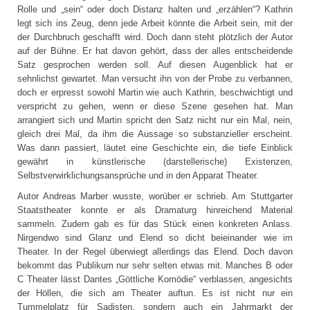
Rolle und „sein“ oder doch Distanz halten und „erzählen“? Kathrin
legt sich ins Zeug, denn jede Arbeit könnte die Arbeit sein, mit der
der Durchbruch geschafft wird. Doch dann steht plötzlich der Autor
auf der Bühne. Er hat davon gehört, dass der alles entscheidende
Satz gesprochen werden soll. Auf diesen Augenblick hat er
sehnlichst gewartet. Man versucht ihn von der Probe zu verbannen,
doch er erpresst sowohl Martin wie auch Kathrin, beschwichtigt und
verspricht zu gehen, wenn er diese Szene gesehen hat. Man
arrangiert sich und Martin spricht den Satz nicht nur ein Mal, nein,
gleich drei Mal, da ihm die Aussage so substanzieller erscheint.
Was dann passiert, läutet eine Geschichte ein, die tiefe Einblick
gewährt in künstlerische (darstellerische) Existenzen,
Selbstverwirklichungsansprüche und in den Apparat Theater.
Autor Andreas Marber wusste, worüber er schrieb. Am Stuttgarter
Staatstheater konnte er als Dramaturg hinreichend Material
sammeln. Zudem gab es für das Stück einen konkreten Anlass.
Nirgendwo sind Glanz und Elend so dicht beieinander wie im
Theater. In der Regel überwiegt allerdings das Elend. Doch davon
bekommt das Publikum nur sehr selten etwas mit. Manches B oder
C Theater lässt Dantes „Göttliche Komödie“ verblassen, angesichts
der Höllen, die sich am Theater auftun. Es ist nicht nur ein
Tummelplatz für Sadisten, sondern auch ein Jahrmarkt der