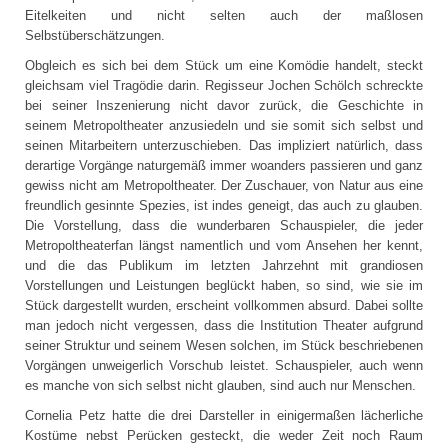
Eitelkeiten und nicht selten auch der maßlosen
Selbstüberschätzungen.
Obgleich es sich bei dem Stück um eine Komödie handelt, steckt
gleichsam viel Tragödie darin. Regisseur Jochen Schölch schreckte
bei seiner Inszenierung nicht davor zurück, die Geschichte in
seinem Metropoltheater anzusiedeln und sie somit sich selbst und
seinen Mitarbeitern unterzuschieben. Das impliziert natürlich, dass
derartige Vorgänge naturgemäß immer woanders passieren und ganz
gewiss nicht am Metropoltheater. Der Zuschauer, von Natur aus eine
freundlich gesinnte Spezies, ist indes geneigt, das auch zu glauben.
Die Vorstellung, dass die wunderbaren Schauspieler, die jeder
Metropoltheaterfan längst namentlich und vom Ansehen her kennt,
und die das Publikum im letzten Jahrzehnt mit grandiosen
Vorstellungen und Leistungen beglückt haben, so sind, wie sie im
Stück dargestellt wurden, erscheint vollkommen absurd. Dabei sollte
man jedoch nicht vergessen, dass die Institution Theater aufgrund
seiner Struktur und seinem Wesen solchen, im Stück beschriebenen
Vorgängen unweigerlich Vorschub leistet. Schauspieler, auch wenn
es manche von sich selbst nicht glauben, sind auch nur Menschen.
Cornelia Petz hatte die drei Darsteller in einigermaßen lächerliche
Kostüme nebst Perücken gesteckt, die weder Zeit noch Raum