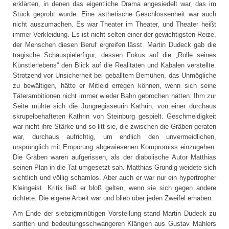
erklärten, in denen das eigentliche Drama angesiedelt war, das im
Stück geprobt wurde. Eine ästhetische Geschlossenheit war auch
nicht auszumachen. Es war Theater im Theater, und Theater heißt
immer Verkleidung. Es ist nicht selten einer der gewichtigsten Reize,
der Menschen diesen Beruf ergreifen lässt. Martin Dudeck gab die
tragische Schauspielerfigur, dessen Fokus auf die „Rolle seines
Künstlerlebens“ den Blick auf die Realitäten und Kabalen verstellte.
Strotzend vor Unsicherheit bei geballtem Bemühen, das Unmögliche
zu bewältigen, hätte er Mitleid erregen können, wenn sich seine
Täterambitionen nicht immer wieder Bahn gebrochen hätten. Ihm zur
Seite mühte sich die Jungregisseurin Kathrin, von einer durchaus
skrupelbehafteten Kathrin von Steinburg gespielt. Geschmeidigkeit
war nicht ihre Stärke und so litt sie, die zwischen die Gräben geraten
war, durchaus aufrichtig, um endlich den unvermeidlichen,
ursprünglich mit Empörung abgewiesenen Kompromiss einzugehen.
Die Gräben waren aufgerissen, als der diabolische Autor Matthias
seinen Plan in die Tat umgesetzt sah. Matthias Grundig weidete sich
sichtlich und völlig schamlos. Aber auch er war nur ein hypertropher
Kleingeist. Kritik ließ er bloß gelten, wenn sie sich gegen andere
richtete. Die eigene Arbeit war und blieb über jeden Zweifel erhaben.
Am Ende der siebzigminütigen Vorstellung stand Martin Dudeck zu
sanften und bedeutungsschwangeren Klängen aus Gustav Mahlers