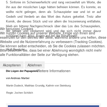
5. Sinfonie im Scheinwerferlicht und rang verzweifelt um Worte, die
ihn aus der misslichen Lage hätten befreien können. Es konnte, es
wollte nicht gelingen, denn als Schauspieler war und ist er auf
Gedeih und Verderb an das Wort des Autors gekettet. Trotz aller
Komik, die dieses Stück und vor allem die Inszenierung entfaltete,
blieb ein bitterer Nachgeschmack über das Los des Schauspielers,
Wir benutzen Cookies
der geliebt und verdammt wird und der sich nicht immer davor
Wir nutzen Cookies auf unserer Website. Einige von ihnen sind
schützen kann. Also, Augen auf bei der Berufswahl!
essenziell für den Betrieb der Seite, während andere uns helfen, diese
Website und die Nutzererfahrung zu verbessern (Tracking Cookies).
Sie können selbst entscheiden, ob Sie die Cookies zulassen möchten.
Bitte beachten Sie, dass bei einer Ablehnung womöglich nicht mehr
Wolf Banitzki
alle Funktionalitäten der Seite zur Verfügung stehen.
Akzeptieren
Ablehnen
Weitere Informationen
Die Lügen der Papageien
von
Andreas Marber
Martin Dudeck, Matthias Grundig, Kathrin von Steinburg
Regie: Jochen Schölch