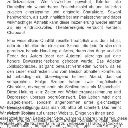
zurückzusetzen. Wie inzwischen gewohnt, lieferten alle
Darsteller ein wunderbares Ensemblespiel ab und kreierten
zugleich einprägsame und originelle Charaktere. Sowohl
handwerklich, als auch inhaltlich bei minimalistischer und dabei
wirkmächtiger Ästhetik kann diese Inszenierung wieder einmal
als ein eindrucksvolles Theaterereignis verbucht werden.
Chapeau!
Eine wesentliche Qualität resultiert natürlich aus dem Inhalt,
oder den Inhalten der einzelnen Szenen, die jede für sich eine
geradezu banale Handlung aufwies, durch das Auge und die
Feder des Autors (oder der Autoren) allerdings auf eine
höhere Bewusstseinsebene gehoben wurde. Das Adjektiv
„philosophische„ ist ganz bewusst vermieden worden, da es
den Leser erschrecken und vom Besuch abhalten könnte. Es
ist unbedingt ein überwiegend heiterer Abend, das sei
versprochen. Einige Szenen haben zwar tragödischen
Charakter, erzeugen aber nie Schlimmeres als Melancholie.
Diese Haltung ist in Zeiten von Weltuntergangsstimmung und
Depression überaus begrüßenswert. Das Leben wird nicht
ausgeblendet, sondern angenommen unter gleichzeitiger
Berücksichtigung, dass man oft, allzu oft scheitert. Das nennt
Wir benutzen Cookies
sich Realismus.
Wir nutzen Cookies auf unserer Website. Einige von ihnen sind
essenziell für den Betrieb der Seite, während andere uns helfen, diese
Und was ist schlecht daran, trainiert Scheitern doch unser
Website und die Nutzererfahrung zu verbessern (Tracking Cookies).
emotionales Immunsystem, macht uns stärker und