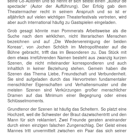
seine Co-Autoren und so nennt er sich selbst einen „auteur de
spectacle“ (Autor der Aufführung). Der Erfolg gab dem
Theatermacher recht in seinem Anspruch und so ist er
alljährlich auf vielen wichtigen Theaterfestivals vertreten, wird
aber auch international häufig zu Gastspielen eingeladen.
Grob gesagt könnte man Pommerats Arbeitsweise als die
Suche nach dem wirklichen, nicht literarischen Menschen
bezeichnen und auf „Die Wiedervereinigung der beiden
Koreas“, von Jochen Schölch im Metropoltheater auf die
Bühne gebracht, trifft das im Besonderen zu. Das Stück mit
dem etwas irreführenden Namen besteht aus zwanzig kurzen
Szenen, die nicht miteinander korrespondieren und auch
inhaltlich in keiner Beziehung stehen. Gemein haben die
Szenen das Thema Liebe, Freundschaft und Verbundenheit.
Sie sind aufgeladen durch das Hervortreten fundamentaler
menschlicher Eigenschaften und Verhaltensmuster und die
meisten Szenen sind Verkürzungen großer menschlicher
Dramen auf das Minimum einer Begegnung oder eines
Schlüsselmoments.
Grundtenor der Szenen ist häufig das Scheitern. So platzt eine
Hochzeit, weil die Schwester der Braut dazwischentritt und den
Mann für sich reklamiert. Zwei Freunde geraten aneinander
durch einen einzigen falschen Zungenschlag. Der Geist eines
Mannes tritt unvermittelt zwischen ein Paar das sich seiner