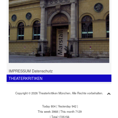
IMPRESSUM Datenschutz
THEATERKRITIKEN
Copyright © 2026 Theaterkritiken München. Alle Rechte vorbehalten.
Today 804
|
Yesterday 942
|
This week 3968
|
This month 7129
|
Total 1725156