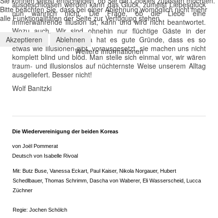
Sie können selbst entscheiden, ob Sie die Cookies zulassen möchten.
ausgeschlossen werden kann das Glück, zumeist Liebesglück
Bitte beachten Sie, dass bei einer Ablehnung womöglich nicht mehr
nun wahrlich nicht. Die Frage, ob die Liebe eine
alle Funktionalitäten der Seite zur Verfügung stehen.
immerwährende Illusion ist, kann und wird nicht beantwortet.
Wozu auch. Wir sind ohnehin nur flüchtige Gäste in der
Akzeptieren
universalen Existenz. Da hat es gute Gründe, dass es so
Ablehnen
etwas wie Illusionen gibt, vorausgesetzt, sie machen uns nicht
Weitere Informationen
komplett blind und blöd. Man stelle sich einmal vor, wir wären
traum- und illusionslos auf nüchternste Weise unserem Alltag
ausgeliefert. Besser nicht!
Wolf Banitzki
Die Wiedervereinigung der beiden Koreas
von Joël Pommerat
Deutsch von Isabelle Rivoal
Mit: Butz Buse, Vanessa Eckart, Paul Kaiser, Nikola Norgauer, Hubert
Schedlbauer, Thomas Schrimm, Dascha von Waberer, Eli Wasserscheid, Lucca
Züchner
Regie: Jochen Schölch