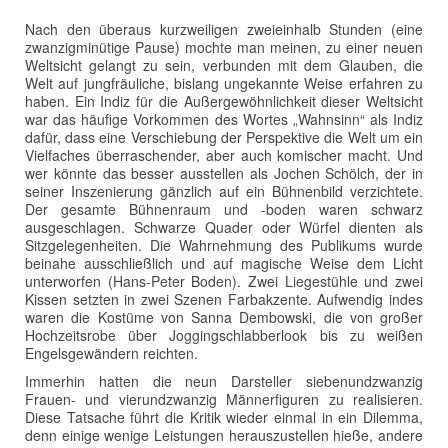
Nach den überaus kurzweiligen zweieinhalb Stunden (eine
zwanzigminütige Pause) mochte man meinen, zu einer neuen
Weltsicht gelangt zu sein, verbunden mit dem Glauben, die
Welt auf jungfräuliche, bislang ungekannte Weise erfahren zu
haben. Ein Indiz für die Außergewöhnlichkeit dieser Weltsicht
war das häufige Vorkommen des Wortes „Wahnsinn“ als Indiz
dafür, dass eine Verschiebung der Perspektive die Welt um ein
Vielfaches überraschender, aber auch komischer macht. Und
wer könnte das besser ausstellen als Jochen Schölch, der in
seiner Inszenierung gänzlich auf ein Bühnenbild verzichtete.
Der gesamte Bühnenraum und -boden waren schwarz
ausgeschlagen. Schwarze Quader oder Würfel dienten als
Sitzgelegenheiten. Die Wahrnehmung des Publikums wurde
beinahe ausschließlich und auf magische Weise dem Licht
unterworfen (Hans-Peter Boden). Zwei Liegestühle und zwei
Kissen setzten in zwei Szenen Farbakzente. Aufwendig indes
waren die Kostüme von Sanna Dembowski, die von großer
Hochzeitsrobe über Joggingschlabberlook bis zu weißen
Engelsgewändern reichten.
Immerhin hatten die neun Darsteller siebenundzwanzig
Frauen- und vierundzwanzig Männerfiguren zu realisieren.
Diese Tatsache führt die Kritik wieder einmal in ein Dilemma,
denn einige wenige Leistungen herauszustellen hieße, andere