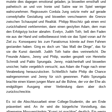
mutete dies dagegen emotional geladen, ja bisweilen ernsthaft und
pathetisch an und von Ironie und Satire war im Spiel weniger
wahrzunehmen. Regisseurin Cordula Jung setzte mehr auf gerade
comedyhafte Gestaltung und bisweilen verschwamm die Grenze
zwischen Schauspiel und Realität. Philipp Moschitz gab einen erst
zurückhaltend verklemmten, dann einen gestylten Adam, dem man
den Erfolgstyp locker abnahm. Evelyn, Judith Toth, ließ den Faden
nie aus der Hand und selbstbewusst trieb sie das Spiel voran auf ihr
Ziel zu. Konsequenz bis zum Fanatismus könnte auf ihren Fahnen
gestanden haben. Ging es doch um "das Maß der Dinge", das für
sie die Kunst darstellt. Judith Toth hatte dies verinnerlicht. Die
Freunde Adams, Jenny und Philip, wurden gespielt von Henriette
Schmidt und Pablo Sprungala. Jenny, mädchenhaft und bisweilen
unsicher, hatte vergeblich versucht, aus Adam die Frage nach einer
Verabredung herauszulocken. Schließlich hatte Philip die Chance
wahrgenommen und Jenny für sich gewonnen. Pablo Sprungala
brachte einen klaren jungen Mann auf die Bühne, der vor der Ehe als
endgültigen Ausgang einer Verbindung dann aber doch
zurückschreckte.
Es ist die Abschlussarbeit einer College-Studentin, die am Ende
präsentiert wird. An ihr wird die bürgerliche Vorstellung, das
allgemeine Missverständnis "Kunst ist machbar" deutlich. Ein wenig