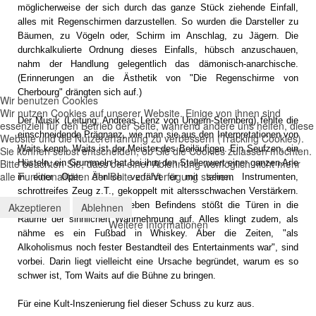
möglicherweise der sich durch das ganze Stück ziehende Einfall,
alles mit Regenschirmen darzustellen. So wurden die Darsteller zu
Bäumen, zu Vögeln oder, Schirm im Anschlag, zu Jägern. Die
durchkalkulierte Ordnung dieses Einfalls, hübsch anzuschauen,
nahm der Handlung gelegentlich das dämonisch-anarchische.
(Erinnerungen an die Ästhetik von "Die Regenschirme von
Cherbourg" drängten sich auf.)
Wir benutzen Cookies
Wir nutzen Cookies auf unserer Website. Einige von ihnen sind
Der Musik (Leitung: Andreas Lenz von Ungern-Sternberg) fehlte die
essenziell für den Betrieb der Seite, während andere uns helfen, diese
einschneidende Prägnanz, wie man sie aus den Interpretationen von
Website und die Nutzererfahrung zu verbessern (Tracking Cookies).
Waits kennt. Waits ist der Meister des Beiläufigen. Ein Seufzen, ein
Sie können selbst entscheiden, ob Sie die Cookies zulassen möchten.
Bitte beachten Sie, dass bei einer Ablehnung womöglich nicht mehr
Hüsteln, ein Grummeln hat bei ihm den Stellenwert einer ganzen Arie
alle Funktionalitäten der Seite zur Verfügung stehen.
in einer Oper. Ähnlich verfährt er mit seinen Instrumenten,
schrottreifes Zeug z.T., gekoppelt mit altersschwachen Verstärkern.
Die Nuance des sich daneben Befindens stößt die Türen in die
Akzeptieren
Ablehnen
Räume der sinnlichen Wahrnehmung auf. Alles klingt zudem, als
Weitere Informationen
nähme es ein Fußbad in Whiskey. Aber die Zeiten, "als
Alkoholismus noch fester Bestandteil des Entertainments war", sind
vorbei. Darin liegt vielleicht eine Ursache begründet, warum es so
schwer ist, Tom Waits auf die Bühne zu bringen.
Für eine Kult-Inszenierung fiel dieser Schuss zu kurz aus.