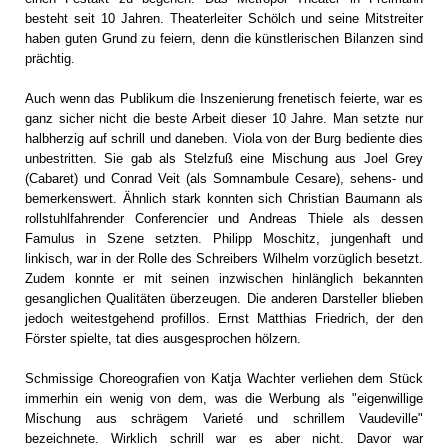
besteht seit 10 Jahren. Theaterleiter Schölch und seine Mitstreiter
haben guten Grund zu feiern, denn die künstlerischen Bilanzen sind
prächtig.
Auch wenn das Publikum die Inszenierung frenetisch feierte, war es
ganz sicher nicht die beste Arbeit dieser 10 Jahre. Man setzte nur
halbherzig auf schrill und daneben. Viola von der Burg bediente dies
unbestritten. Sie gab als Stelzfuß eine Mischung aus Joel Grey
(Cabaret) und Conrad Veit (als Somnambule Cesare), sehens- und
bemerkenswert. Ähnlich stark konnten sich Christian Baumann als
rollstuhlfahrender Conferencier und Andreas Thiele als dessen
Famulus in Szene setzten. Philipp Moschitz, jungenhaft und
linkisch, war in der Rolle des Schreibers Wilhelm vorzüglich besetzt.
Zudem konnte er mit seinen inzwischen hinlänglich bekannten
gesanglichen Qualitäten überzeugen. Die anderen Darsteller blieben
jedoch weitestgehend profillos. Ernst Matthias Friedrich, der den
Förster spielte, tat dies ausgesprochen hölzern.
Schmissige Choreografien von Katja Wachter verliehen dem Stück
immerhin ein wenig von dem, was die Werbung als "eigenwillige
Mischung aus schrägem Varieté und schrillem Vaudeville"
bezeichnete. Wirklich schrill war es aber nicht. Davor war