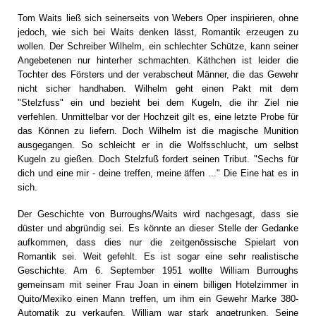
Tom Waits ließ sich seinerseits von Webers Oper inspirieren, ohne
jedoch, wie sich bei Waits denken lässt, Romantik erzeugen zu
wollen. Der Schreiber Wilhelm, ein schlechter Schütze, kann seiner
Angebetenen nur hinterher schmachten. Käthchen ist leider die
Tochter des Försters und der verabscheut Männer, die das Gewehr
nicht sicher handhaben. Wilhelm geht einen Pakt mit dem
"Stelzfuss" ein und bezieht bei dem Kugeln, die ihr Ziel nie
verfehlen. Unmittelbar vor der Hochzeit gilt es, eine letzte Probe für
das Können zu liefern. Doch Wilhelm ist die magische Munition
ausgegangen. So schleicht er in die Wolfsschlucht, um selbst
Kugeln zu gießen. Doch Stelzfuß fordert seinen Tribut. "Sechs für
dich und eine mir - deine treffen, meine äffen ..." Die Eine hat es in
sich.
Der Geschichte von Burroughs/Waits wird nachgesagt, dass sie
düster und abgründig sei. Es könnte an dieser Stelle der Gedanke
aufkommen, dass dies nur die zeitgenössische Spielart von
Romantik sei. Weit gefehlt. Es ist sogar eine sehr realistische
Geschichte. Am 6. September 1951 wollte William Burroughs
gemeinsam mit seiner Frau Joan in einem billigen Hotelzimmer in
Quito/Mexiko einen Mann treffen, um ihm ein Gewehr Marke 380-
Automatik zu verkaufen. William war stark angetrunken. Seine