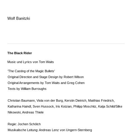
Wolf Banitzki
The Black Rider
Music und Lyrics von Tom Waits
'The Casting of the Magic Bullets'
Original Direction and Stage Design by Robert Wilson
Original Arrangements by Tom Waits and Greg Cohen
Texts by William Burroughs
Christian Baumann, Viola von der Burg, Kerstin Dietrich, Matthias Friedrich,
Katharina Haindl, Sven Hussock, Iris Kotzian, Philipp Moschitz, Katja Schild/Silke
Nikowski, Andreas Thiele
Regie: Jochen Schölch
Musikalische Leitung: Andreas Lenz von Ungern-Sternberg