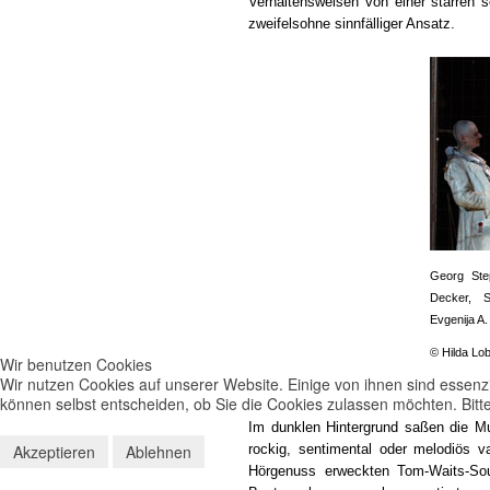
Verhaltensweisen von einer starren sc
zweifelsohne sinnfälliger Ansatz.
Georg Ste
Decker, S
Evgenija A
© Hilda Lob
Wir benutzen Cookies
Wir nutzen Cookies auf unserer Website. Einige von ihnen sind essenzi
können selbst entscheiden, ob Sie die Cookies zulassen möchten. Bitte
Im dunklen Hintergrund saßen die Mus
Akzeptieren
Ablehnen
rockig, sentimental oder melodiös v
Hörgenuss erweckten Tom-Waits-Sou