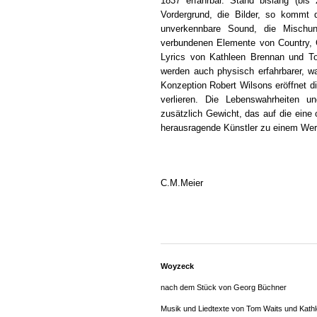
1837 erfahrbar. Stand bislang (bi
Vordergrund, die Bilder, so kommt 
unverkennbare Sound, die Mischu
verbundenen Elemente von Country, C
Lyrics von Kathleen Brennan und To
werden auch physisch erfahrbarer, wa
Konzeption Robert Wilsons eröffnet 
verlieren. Die Lebenswahrheiten 
zusätzlich Gewicht, das auf die eine
herausragende Künstler zu einem Wer
C.M.Meier
Woyzeck
nach dem Stück von Georg Büchner
Musik und Liedtexte von Tom Waits und Kath