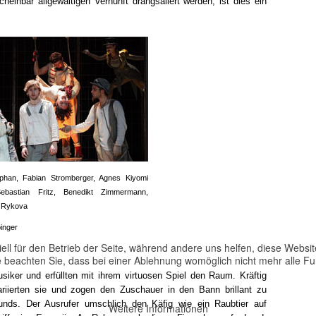
heinbar allgewaltigen Vernunft drangsaliert werden, ist dies ein
phan, Fabian Stromberger, Agnes Kiyomi
ebastian Fritz, Benedikt Zimmermann,
. Rykova
inger
ell für den Betrieb der Seite, während andere uns helfen, diese Websi
 beachten Sie, dass bei einer Ablehnung womöglich nicht mehr alle Fun
iker und erfüllten mit ihrem virtuosen Spiel den Raum. Kräftig
ariierten sie und zogen den Zuschauer in den Bann brillant zu
nds. Der Ausrufer umschlich den Käfig wie ein Raubtier auf
Weitere Informationen