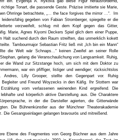
iff ein. Evgenija A. Rykova gab diese Figur herausfordernd,
e richtige Tonart, die passende Geste. Präzise imitierte sie Marie,
uen Ohrringe betrachtete, „… the face forgives the mirror …“. Im
 leidensfähig gegeben von Fabian Stromberger, spiegelte er die
letterte verzweifelt, schlug mit dem Kopf gegen das Gitter,
fig. Marie, Agnes Kiyomi Deckers Spiel glich dem einer Puppe,
Halt suchend durch den Raum streiften, das unmerklich kokett
ilte. Tambourmajor Sebastian Fritz ließ mit „Ich bin ein Mann“
llte die Welt wär Schnaps…“ keinen Zweifel an seiner Rolle
ephan, gelang die Veranschaulichung von Langsamkeit. Ruhig,
rte er die Wand zur Sitzstange hoch, um sich mit dem Doktor zu
mermann, war ein pfiffiger, listiger und wendiger; rücksichtslos
Andres, Lilly Grooper, stellte den Gegenpart vor. Ruhig
n Begleiter und Freund Woyzecks in den Käfig. Ihr Stottern war
 Erzählung vom verlassenen weinenden Kind ergreifend. Die
lebhafte und körperlich aktive Darstellung aus. Die Charaktere
örpersprache, in der die Darsteller agierten, die Gitterwände
wegten. Die Bühnenkünstler aus der Münchner Theaterakademie
tz. Die Gesangseinlagen gelangen bravourös und mitreißend.
ere Ebene des Fragmentes von Georg Büchner aus dem Jahre