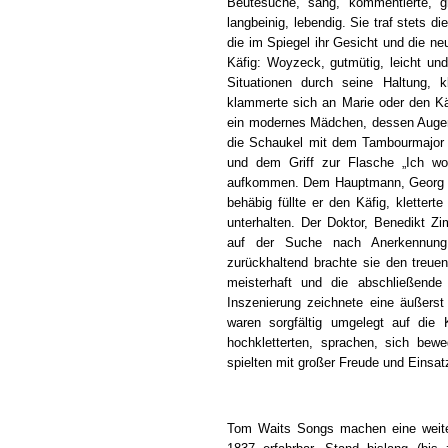
Beutesuche, sang, kommentierte, gr
langbeinig, lebendig. Sie traf stets di
die im Spiegel ihr Gesicht und die ne
Käfig: Woyzeck, gutmütig, leicht und
Situationen durch seine Haltung, k
klammerte sich an Marie oder den Kä
ein modernes Mädchen, dessen Augen 
die Schaukel mit dem Tambourmajor te
und dem Griff zur Flasche „Ich wo
aufkommen. Dem Hauptmann, Georg St
behäbig füllte er den Käfig, klette
unterhalten. Der Doktor, Benedikt Zim
auf der Suche nach Anerkennung. 
zurückhaltend brachte sie den treue
meisterhaft und die abschließende
Inszenierung zeichnete eine äußerst 
waren sorgfältig umgelegt auf die K
hochkletterten, sprachen, sich be
spielten mit großer Freude und Einsa
Tom Waits Songs machen eine weit