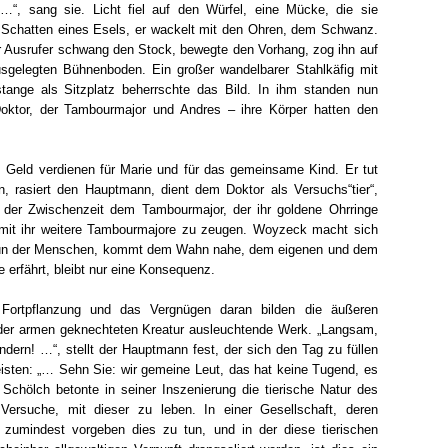
“, sang sie. Licht fiel auf den Würfel, eine Mücke, die sie
r Schatten eines Esels, er wackelt mit den Ohren, dem Schwanz.
 Ausrufer schwang den Stock, bewegte den Vorhang, zog ihn auf
sgelegten Bühnenboden. Ein großer wandelbarer Stahlkäfig mit
tange als Sitzplatz beherrschte das Bild. In ihm standen nun
oktor, der Tambourmajor und Andres – ihre Körper hatten den
 Geld verdienen für Marie und für das gemeinsame Kind. Er tut
, rasiert den Hauptmann, dient dem Doktor als Versuchs“tier“,
n der Zwischenzeit dem Tambourmajor, der ihr goldene Ohrringe
 mit ihr weitere Tambourmajore zu zeugen. Woyzeck macht sich
un der Menschen, kommt dem Wahn nahe, dem eigenen und dem
 erfährt, bleibt nur eine Konsequenz.
 Fortpflanzung und das Vergnügen daran bilden die äußeren
der armen geknechteten Kreatur ausleuchtende Werk. „Langsam,
ern! …“, stellt der Hauptmann fest, der sich den Tag zu füllen
leisten: „… Sehn Sie: wir gemeine Leut, das hat keine Tugend, es
chölch betonte in seiner Inszenierung die tierische Natur des
Versuche, mit dieser zu leben. In einer Gesellschaft, deren
zumindest vorgeben dies zu tun, und in der diese tierischen