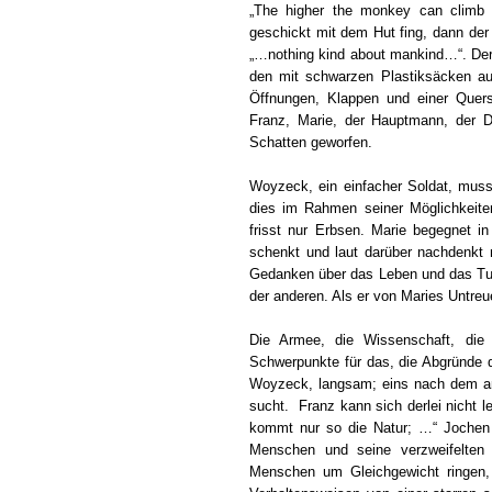
„The higher the monkey can climb …
geschickt mit dem Hut fing, dann de
„…nothing kind about mankind…“. Der
den mit schwarzen Plastiksäcken au
Öffnungen, Klappen und einer Quers
Franz, Marie, der Hauptmann, der D
Schatten geworfen.
Woyzeck, ein einfacher Soldat, muss
dies im Rahmen seiner Möglichkeiten
frisst nur Erbsen. Marie begegnet i
schenkt und laut darüber nachdenkt
Gedanken über das Leben und das T
der anderen. Als er von Maries Untreue
Die Armee, die Wissenschaft, die
Schwerpunkte für das, die Abgründe 
Woyzeck, langsam; eins nach dem and
sucht. Franz kann sich derlei nicht 
kommt nur so die Natur; …“ Jochen S
Menschen und seine verzweifelten 
Menschen um Gleichgewicht ringen, 