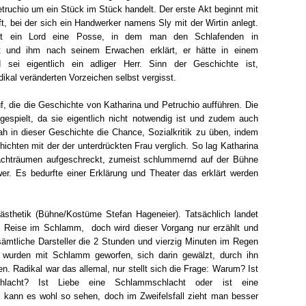
truchio um ein Stück im Stück handelt. Der erste Akt beginnt mit
ft, bei der sich ein Handwerker namens Sly mit der Wirtin anlegt.
iert ein Lord eine Posse, in dem man den Schlafenden in
gt und ihm nach seinem Erwachen erklärt, er hätte in einem
sei eigentlich ein adliger Herr. Sinn der Geschichte ist,
ikal veränderten Vorzeichen selbst vergisst.
f, die die Geschichte von Katharina und Petruchio aufführen. Die
espielt, da sie eigentlich nicht notwendig ist und zudem auch
sah in dieser Geschichte die Chance, Sozialkritik zu üben, indem
hichten mit der der unterdrückten Frau verglich. So lag Katharina
achträumen aufgeschreckt, zumeist schlummernd auf der Bühne
er. Es bedurfte einer Erklärung und Theater das erklärt werden
nästhetik (Bühne/Kostüme Stefan Hageneier). Tatsächlich landet
n Reise im Schlamm, doch wird dieser Vorgang nur erzählt und
sämtliche Darsteller die 2 Stunden und vierzig Minuten im Regen
 wurden mit Schlamm geworfen, sich darin gewälzt, durch ihn
en. Radikal war das allemal, nur stellt sich die Frage: Warum? Ist
hlacht? Ist Liebe eine Schlammschlacht oder ist eine
kann es wohl so sehen, doch im Zweifelsfall zieht man besser