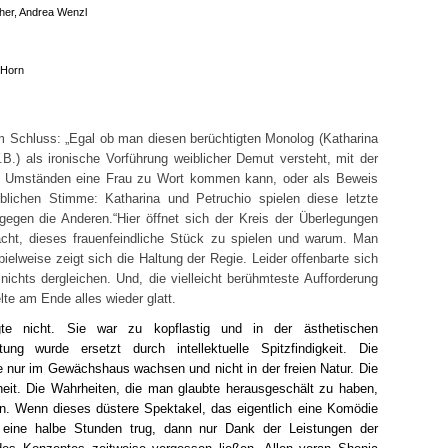
her, Andrea Wenzl
 Horn
Schluss: „Egal ob man diesen berüchtigten Monolog (Katharina
.B.) als ironische Vorführung weiblicher Demut versteht, mit der
en Umständen eine Frau zu Wort kommen kann, oder als Beweis
blichen Stimme: Katharina und Petruchio spielen diese letzte
gen die Anderen.“Hier öffnet sich der Kreis der Überlegungen
cht, dieses frauenfeindliche Stück zu spielen und warum. Man
elweise zeigt sich die Haltung der Regie. Leider offenbarte sich
ichts dergleichen. Und, die vielleicht berühmteste Aufforderung
te am Ende alles wieder glatt.
gte nicht. Sie war zu kopflastig und in der ästhetischen
ung wurde ersetzt durch intellektuelle Spitzfindigkeit. Die
sie nur im Gewächshaus wachsen und nicht in der freien Natur. Die
heit. Die Wahrheiten, die man glaubte herausgeschält zu haben,
. Wenn dieses düstere Spektakel, das eigentlich eine Komödie
d eine halbe Stunden trug, dann nur Dank der Leistungen der