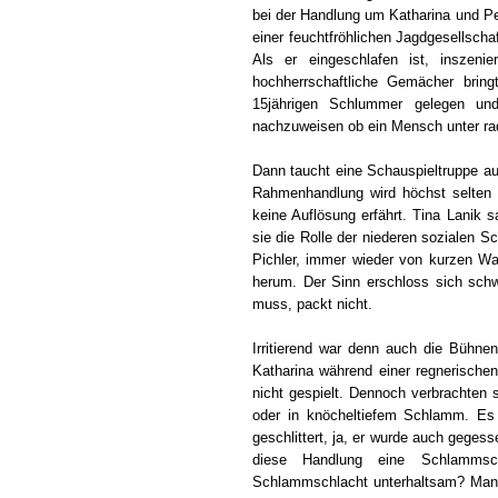
bei der Handlung um Katharina und Pe
einer feuchtfröhlichen Jagdgesellscha
Als er eingeschlafen ist, inszen
hochherrschaftliche Gemächer brin
15jährigen Schlummer gelegen und 
nachzuweisen ob ein Mensch unter rad
Dann taucht eine Schauspieltruppe au
Rahmenhandlung wird höchst selten g
keine Auflösung erfährt. Tina Lanik 
sie die Rolle der niederen sozialen Sc
Pichler, immer wieder von kurzen W
herum. Der Sinn erschloss sich schw
muss, packt nicht.
Irritierend war denn auch die Bühne
Katharina während einer regnerische
nicht gespielt. Dennoch verbrachten 
oder in knöcheltiefem Schlamm. Es
geschlittert, ja, er wurde auch gegess
diese Handlung eine Schlammsc
Schlammschlacht unterhaltsam? Man 