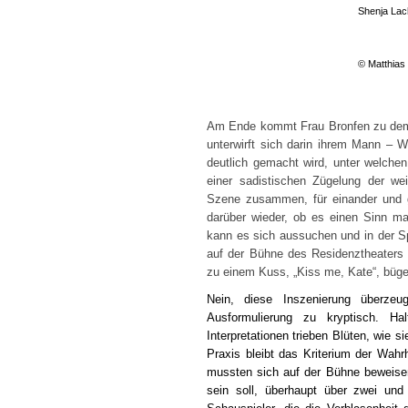
Shenja Lac
© Matthias
Am Ende kommt Frau Bronfen zu dem 
unterwirft sich darin ihrem Mann – W
deutlich gemacht wird, unter welch
einer sadistischen Zügelung der wei
Szene zusammen, für einander und ge
darüber wieder, ob es einen Sinn ma
kann es sich aussuchen und in der Spi
auf der Bühne des Residenztheaters n
zu einem Kuss, „Kiss me, Kate“, bügel
Nein, diese Inszenierung überzeu
Ausformulierung zu kryptisch. Halt
Interpretationen trieben Blüten, wie 
Praxis bleibt das Kriterium der Wahr
mussten sich auf der Bühne beweisen
sein soll, überhaupt über zwei un