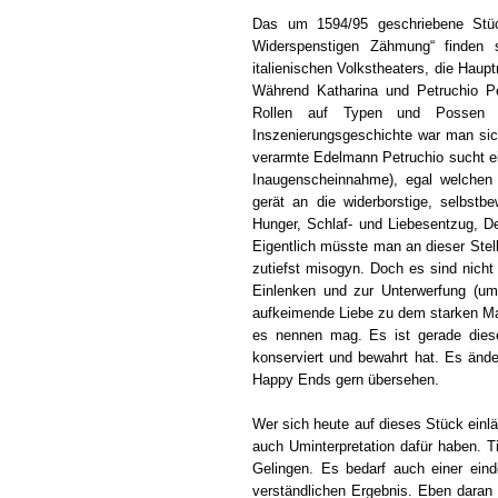
Das um 1594/95 geschriebene Stüc
Widerspenstigen Zähmung“ finden 
italienischen Volkstheaters, die Haup
Während Katharina und Petruchio Per
Rollen auf Typen und Possen red
Inszenierungsgeschichte war man sich
verarmte Edelmann Petruchio sucht ein
Inaugenscheinnahme), egal welchen
gerät an die widerborstige, selbstbe
Hunger, Schlaf- und Liebesentzug, D
Eigentlich müsste man an dieser Stel
zutiefst misogyn. Doch es sind nicht 
Einlenken und zur Unterwerfung (um 
aufkeimende Liebe zu dem starken M
es nennen mag. Es ist gerade diese
konserviert und bewahrt hat. Es änder
Happy Ends gern übersehen.
Wer sich heute auf dieses Stück einl
auch Uminterpretation dafür haben. T
Gelingen. Es bedarf auch einer eind
verständlichen Ergebnis. Eben daran 