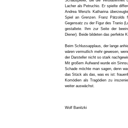
Schauspieler, die die Verblasenheit
Lacher als Petruchio. Er spielte diffe
Andrea Wenzls Katharina überzeugte 
Spiel an Grenzen. Franz Pätzolds 
Gegensatz zu der Figur des Tranio (L
gestaltete. Ihm zur Seite der beei
Diener). Beide bildeten das perfekte K
Beim Schlussapplaus, der lange anhie
wären vermutlich mehr gewesen, wenn 
der Darsteller nicht so stark nachgewir
Mit großem Aufwand wurde ein Sinnsuch
Schade möchte man sagen, denn was 
das Stück als das, was es ist: frauen
Komödien als Tragödien zu inszenier
weiter auswächst.
Wolf Banitzki