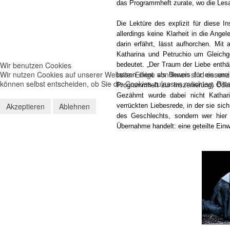
das Programmheft zurate, wo die Lesar
Die Lektüre des explizit für diese 
allerdings keine Klarheit in die Ange
darin erfährt, lässt aufhorchen. Mit
Katharina und Petruchio um Gleich
Wir benutzen Cookies
bedeutet. „Der Traum der Liebe enthä
Wir nutzen Cookies auf unserer Website. Einige von ihnen sind essenzi
lassen dient als Beweis für ein unei
können selbst entscheiden, ob Sie die Cookies zulassen möchten. Bitte
Programmheft zur Inszenierung) Ode
Gezähmt wurde dabei nicht Kathar
Akzeptieren
Ablehnen
verrückten Liebesrede, in der sie sich
des Geschlechts, sondern wer hier
Übernahme handelt: eine geteilte Einwi