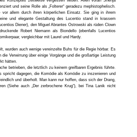
 des Konzeptes zeitweise vergessen ließen. Allen voran Shenja
renziert und seine Rolle als „Folterer“ geradezu mephistophelisch.
vor allem durch ihren körperlichen Einsatz. Sie ging in ihrem
feine und elegante Gestaltung des Lucentio stand in krassem
ucentios Diener), den Miguel Abrantes Ostrowski als rüden Clown
ndruckende Robert Niemann als Biondello (ebenfalls Lucentios
omikerpaar, vergleichbar mit Laurel und Hardy.
lt, wurden auch wenige vereinzelte Buhs für die Regie hörbar. Es
die Verwirrung über einige Vorgänge und die großartige Leistung
kt hätten.
e betrieben, die letztlich zu keinem greifbaren Ergebnis führte.
spricht dagegen, die Komödie als Komödie zu inszenieren und
feindlich und überholt. Man kann nur hoffen, dass sich der Drang,
en (Siehe auch „Der zerbrochene Krug“), bei Tina Lanik nicht