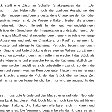
k stellt eine Zäsur im Schaffen Shakespeares dar. In „Der
sich in den Nebenrollen noch die quirligen Auswüchse des
trollen hingegen sind bereits gestandene Charaktere der Komödie.
sönlichkeiten sind, die Poesie entfalten, bleiben die anderen
uziert. (Georg Hensel) In der gut vierhundertjährigen
 über den Grundtenor der Interpretation grundsätzlich einig. Der
e gute Mitgift und ist nebenher bereit, eine Frau (ohne vorherige
 Aussehens und welchen Charakters, „in Kauf“ zu nehmen. Er
wusste und intelligente Katharina. Petruchio beginnt sie durch
emütigung und Unterdrückung ihres eigenen Willens zu zähmen.
le schon abwinken, denn nach außen hin erscheint das Stück als
die körperliche und physische Folter, die Katharina letztlich zum
eine solche handelt es sich unbestritten) zwingt, sondern die
ann und seinem weichen Kern oder guten Herzen, wie immer man
r kitschig anmutende Plot, der das Stück über so lange Zeit
t nichts an der Frauenfeindlichkeit, nur wird sie angesichts des
ässt, muss gute Gründe und den Mut zu einer radikalen Neu- oder
ina Lanik hat diesen Mut. Doch Mut ist noch kein Garant für ein
eutigen Haltung. Und Haltungen offenbaren sich im klaren und
mangelte es. Die Verwirrung begann bereits damit, dass es sich