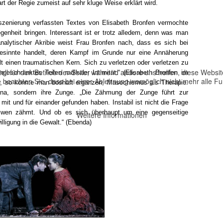
t der Regie zumeist auf sehr kluge Weise erklärt wird.
Inszenierung verfassten Textes von Elisabeth Bronfen vermochte
legenheit bringen. Interessant ist er trotz alledem, denn was man
 analytischer Akribie weist Frau Bronfen nach, dass es sich bei
gesinnte handelt, deren Kampf im Grunde nur eine Annäherung
lt einen traumatischen Kern. Sich zu verletzen oder verletzen zu
ell für den Betrieb der Seite, während andere uns helfen, diese Websi
ngeschränktes Teilen radikaler Intimität.“ (Elisabeth Bronfen im
 beachten Sie, dass bei einer Ablehnung womöglich nicht mehr alle Fun
r, so könnte man boshaft ergänzen, Masochismus als Therapie.
ina, sondern ihre Zunge. „Die Zähmung der Zunge führt zur
 mit und für einander gefunden haben. Instabil ist nicht die Frage
 wen zähmt. Und ob es sich überhaupt um eine gegenseitige
Weitere Informationen
lligung in die Gewalt.“ (Ebenda)