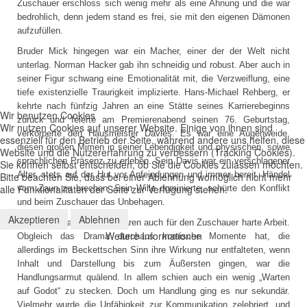
Zuschauer erschloss sich wenig mehr als eine Ahnung und die war
bedrohlich, denn jedem stand es frei, sie mit den eigenen Dämonen
aufzufüllen.
Bruder Mick hingegen war ein Macher, einer der der Welt nicht
unterlag. Norman Hacker gab ihn schneidig und robust. Aber auch in
seiner Figur schwang eine Emotionalität mit, die Verzweiflung, eine
tiefe existenzielle Traurigkeit implizierte. Hans-Michael Rehberg, er
kehrte nach fünfzig Jahren an eine Stätte seines Karrierebeginns
Wir benutzen Cookies
zurück und feierte am Premierenabend seinen 76. Geburtstag,
Wir nutzen Cookies auf unserer Website. Einige von ihnen sind
verkörperte den Hausmeister Davies. Es war eine Augenweide,
essenziell für den Betrieb der Seite, während andere uns helfen, diese
diesen großen Mimen in seiner Lebendigkeit und physischen, sowie
Website und die Nutzererfahrung zu verbessern (Tracking Cookies).
sprachlichen Präsenz zu erleben. Sein Davis war ein verschlagener
Sie können selbst entscheiden, ob Sie die Cookies zulassen möchten.
Alter, stets auf der Hut vor Anfeindungen und immer bereit, Händel
Bitte beachten Sie, dass bei einer Ablehnung womöglich nicht mehr
alle Funktionalitäten der Seite zur Verfügung stehen.
vom Zaun zu brechen. Sein Wille dominierte, schürte den Konflikt
und beim Zuschauer das Unbehagen.
Akzeptieren
Ablehnen
Die zweieinhalb Stunden waren auch für den Zuschauer harte Arbeit.
Weitere Informationen
Obgleich das Drama durchaus komische Momente hat, die
allerdings im Beckettschen Sinn ihre Wirkung nur entfalteten, wenn
Inhalt und Darstellung bis zum Äußersten gingen, war die
Handlungsarmut quälend. In allem schien auch ein wenig „Warten
auf Godot“ zu stecken. Doch um Handlung ging es nur sekundär.
Vielmehr wurde die Unfähigkeit zur Kommunikation zelebriert, und