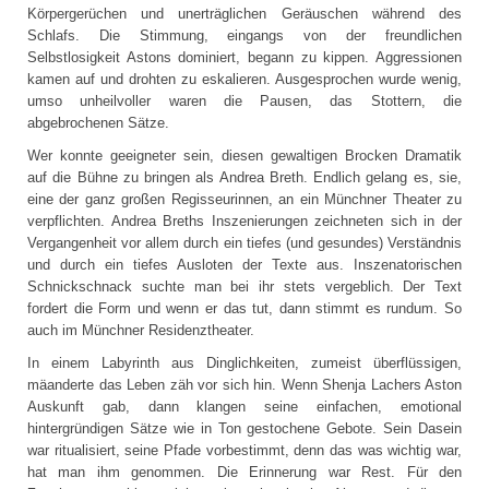
Körpergerüchen und unerträglichen Geräuschen während des
Schlafs. Die Stimmung, eingangs von der freundlichen
Selbstlosigkeit Astons dominiert, begann zu kippen. Aggressionen
kamen auf und drohten zu eskalieren. Ausgesprochen wurde wenig,
umso unheilvoller waren die Pausen, das Stottern, die
abgebrochenen Sätze.
Wer konnte geeigneter sein, diesen gewaltigen Brocken Dramatik
auf die Bühne zu bringen als Andrea Breth. Endlich gelang es, sie,
eine der ganz großen Regisseurinnen, an ein Münchner Theater zu
verpflichten. Andrea Breths Inszenierungen zeichneten sich in der
Vergangenheit vor allem durch ein tiefes (und gesundes) Verständnis
und durch ein tiefes Ausloten der Texte aus. Inszenatorischen
Schnickschnack suchte man bei ihr stets vergeblich. Der Text
fordert die Form und wenn er das tut, dann stimmt es rundum. So
auch im Münchner Residenztheater.
In einem Labyrinth aus Dinglichkeiten, zumeist überflüssigen,
mäanderte das Leben zäh vor sich hin. Wenn Shenja Lachers Aston
Auskunft gab, dann klangen seine einfachen, emotional
hintergründigen Sätze wie in Ton gestochene Gebote. Sein Dasein
war ritualisiert, seine Pfade vorbestimmt, denn das was wichtig war,
hat man ihm genommen. Die Erinnerung war Rest. Für den