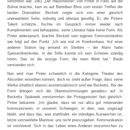
verstritten war, 1961 „Der Hausmeister“ von Pinter in Paris auf die
Bühne brachte, kam es auf Betreiben Blins zum ersten Treffen der
beiden Dramatiker. Beckett zeigte sich von einer gänzlich
unerwarteten Seite, redselig und überaus gesellig. Er, der Pinters
Talent schätzte, fischte im Gespräch immer wieder nach
Komplimenten und behauptete, seine Literatur habe keine Form. Als
Pinter widersprach, brachte Beckett sein eigenes Formverständnis
wie folgt auf den Punkt: „Ich war mal im Krankenhaus. Auf einer
anderen Station lag jemand im Sterben – der Mann hatte
Speiseröhrenkrebs. In der Stille konnte ich sein Schreien ständig
hören. Das ist die einzige Form, die mein Werk hat.“ Beide
verstanden sich.
Nun wird man Pinter schwerlich in die Kategorie Theater des
Absurden einordnen können, doch es steht außer Frage, dass seine
Werke inhaltlich ebenso existenzialistisch sind wie Becketts. Bei der
Form drängen sich die Übereinstimmungen geradezu auf. In
Becketts Spätwerk verstummten die Protagonisten fast gänzlich.
Pinter bekannte: „Ich glaube, dass wir nur allzu gut miteinander
kommunizieren, in unserem Schweigen, in dem, was ungesagt
bleibt, und dass das, was stattfindet, ein ständiges Ausweichen ist,
letzte verzweifelte Manöver, uns nicht preiszugeben. Kommunikation
ist verstörend. Sich in das Leben eines Anderen einzumischen zu