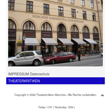
IMPRESSUM Datenschutz
THEATERKRITIKEN
Copyright © 2026 Theaterkritiken München. Alle Rechte vorbehalten.
Today 1157
|
Yesterday 1354
|