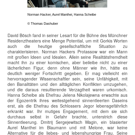
Norman Hacker, Aurel Manthei, Hanna Scheibe
© Thomas Dashuber
David Bösch fand in seiner Lesart für die Bühne des Münchner
Residenztheaters eine Menge Potential, um mit Gorkis Worten
auch die heutige gesellschaftliche Situation zu
charakterisieren. Norman Hackers Protassow war ein Mann
mit großen Ideen und Idealen. Allein seine Realitätsfremdheit
macht ihn zu einer komischen, aber beileibe nicht zu einer
lächerlichen Figur, denn ohne Männer wie ihn, hätte es
deutlich weniger Fortschritt gegeben. Er mag vielleicht ein
hervorragender Wissenschaftler sein, seine Unfähigkeit, mit
den Banalitäten und den alltäglichen Konflikten umzugehen,
und die daraus resultierende Verzagtheit waren urkomisch.
Hanna Scheibe als Ehefrau Jelena Nikolajewna erwachte aus
der Egozentrik ihres weitestgehend sinnentleerten Daseins
erst, als die Ehefrau des Schlossers Jegor lebensgefährlich
erkrankt war. Ihr mutiges Engagement, mit dem sie sich
durchaus selbst in Gefahr brachte, unterstrich diese
Sinnentleerung. Dmitrij Sergejewitsch Wagin, ein blasierter
Aurel Manthei im Blaumann und mit Melone, war keine
Alternative für die liebes- und lebenshungrige Frau. Seine