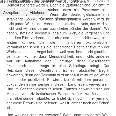
„ideologischen Schmuddelkindern“ wird die deutsche
alle Funktionalitäten der Seite zur Verfügung stehen.
Demokratie fertig werden. Doch die „gutbürgerliche Schicht“ im
Land muss sich eingestehen, dass sie Protassow nicht
Akzeptieren
Ablehnen
unähnlich war und ist. Wenn die Ideale, gleichsam eine
Weitere Informationen
strahlende Sonne, nur hoch genug gehalten werden, wird ihr
Licht jeden Winkel der Vernunft ausleuchten. Nein, das wird sie
nicht und wir sind darum auch keine „Kinder der Sonne“. Wir
haben, stets die höchsten Ideale im Blick, die vergessen und
aus dem Blick verloren, die sich diese Ideale schlichtweg nicht
leisten können, die, die in anderen ökonomischen
Verhältnissen leben als die lächerlichen Hochglanzfiguren der
Werbung, die, die Angst haben, weil man ihnen nicht glaubhaft
vermitteln konnte, dass Menschlichkeit, und nichts anderes
war die Aufnahme der Flüchtlinge, diese Gesellschaft
ökonomisch keineswegs in eine Schieflage bringt. Der
Reichtum dieser Gesellschaft ist ein abstrakter Begriff
geworden, denn der Reichtum wird nicht auf vernünftige Weise
gelebt oder praktiziert. Er wird allzu oft mit dem perversen
Luxus, den einige wenige in diesem Land leben, verwechselt.
Und im Schatten dieses falschen Glanzes entwickelt sich der
Mensch vom zivilisatorischen Wesen zurück zur Bestie, die
man überwunden glaubte. Es findet sich noch immer jemand,
der diese Entwicklung befeuert, weil fruchtbar noch der Schoß
ist …
Und war das nicht zu erwarten? Wenn eine neoliberale Welt