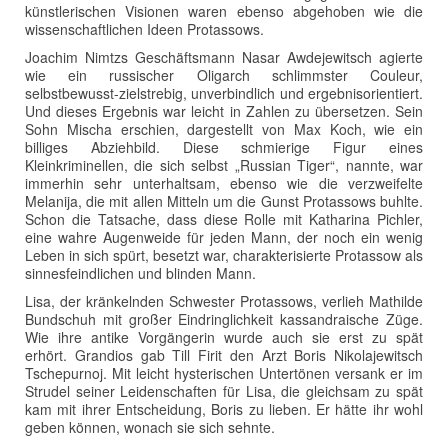
künstlerischen Visionen waren ebenso abgehoben wie die
wissenschaftlichen Ideen Protassows.
Joachim Nimtzs Geschäftsmann Nasar Awdejewitsch agierte
wie ein russischer Oligarch schlimmster Couleur,
selbstbewusst-zielstrebig, unverbindlich und ergebnisorientiert.
Und dieses Ergebnis war leicht in Zahlen zu übersetzen. Sein
Sohn Mischa erschien, dargestellt von Max Koch, wie ein
billiges Abziehbild. Diese schmierige Figur eines
Kleinkriminellen, die sich selbst „Russian Tiger“, nannte, war
immerhin sehr unterhaltsam, ebenso wie die verzweifelte
Melanija, die mit allen Mitteln um die Gunst Protassows buhlte.
Schon die Tatsache, dass diese Rolle mit Katharina Pichler,
eine wahre Augenweide für jeden Mann, der noch ein wenig
Leben in sich spürt, besetzt war, charakterisierte Protassow als
sinnesfeindlichen und blinden Mann.
Lisa, der kränkelnden Schwester Protassows, verlieh Mathilde
Bundschuh mit großer Eindringlichkeit kassandraische Züge.
Wie ihre antike Vorgängerin wurde auch sie erst zu spät
erhört. Grandios gab Till Firit den Arzt Boris Nikolajewitsch
Tschepurnoj. Mit leicht hysterischen Untertönen versank er im
Strudel seiner Leidenschaften für Lisa, die gleichsam zu spät
kam mit ihrer Entscheidung, Boris zu lieben. Er hätte ihr wohl
geben können, wonach sie sich sehnte.