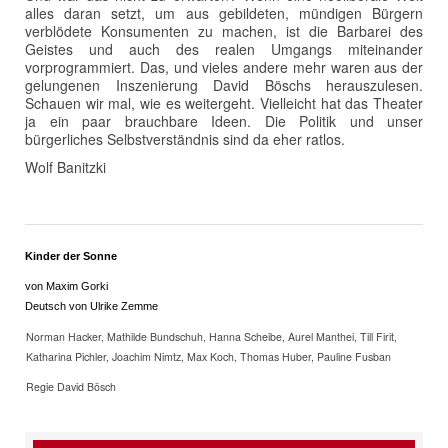
alles daran setzt, um aus gebildeten, mündigen Bürgern
verblödete Konsumenten zu machen, ist die Barbarei des
Geistes und auch des realen Umgangs miteinander
vorprogrammiert. Das, und vieles andere mehr waren aus der
gelungenen Inszenierung David Böschs herauszulesen.
Schauen wir mal, wie es weitergeht. Vielleicht hat das Theater
ja ein paar brauchbare Ideen. Die Politik und unser
bürgerliches Selbstverständnis sind da eher ratlos.
Wolf Banitzki
Kinder der Sonne
von Maxim Gorki
Deutsch von Ulrike Zemme
Norman Hacker, Mathilde Bundschuh, Hanna Scheibe, Aurel Manthei, Till Firit,
Katharina Pichler, Joachim Nimtz, Max Koch, Thomas Huber, Pauline Fusban
Regie David Bösch