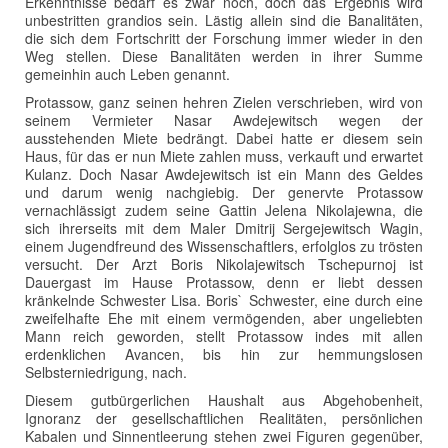
Erkenntnisse bedarf es zwar noch, doch das Ergebnis wird
unbestritten grandios sein. Lästig allein sind die Banalitäten,
die sich dem Fortschritt der Forschung immer wieder in den
Weg stellen. Diese Banalitäten werden in ihrer Summe
gemeinhin auch Leben genannt.
Protassow, ganz seinen hehren Zielen verschrieben, wird von
seinem Vermieter Nasar Awdejewitsch wegen der
ausstehenden Miete bedrängt. Dabei hatte er diesem sein
Haus, für das er nun Miete zahlen muss, verkauft und erwartet
Kulanz. Doch Nasar Awdejewitsch ist ein Mann des Geldes
und darum wenig nachgiebig. Der genervte Protassow
vernachlässigt zudem seine Gattin Jelena Nikolajewna, die
sich ihrerseits mit dem Maler Dmitrij Sergejewitsch Wagin,
einem Jugendfreund des Wissenschaftlers, erfolglos zu trösten
versucht. Der Arzt Boris Nikolajewitsch Tschepurnoj ist
Dauergast im Hause Protassow, denn er liebt dessen
kränkelnde Schwester Lisa. Boris` Schwester, eine durch eine
zweifelhafte Ehe mit einem vermögenden, aber ungeliebten
Mann reich geworden, stellt Protassow indes mit allen
erdenklichen Avancen, bis hin zur hemmungslosen
Selbsterniedrigung, nach.
Diesem gutbürgerlichen Haushalt aus Abgehobenheit,
Ignoranz der gesellschaftlichen Realitäten, persönlichen
Kabalen und Sinnentleerung stehen zwei Figuren gegenüber,