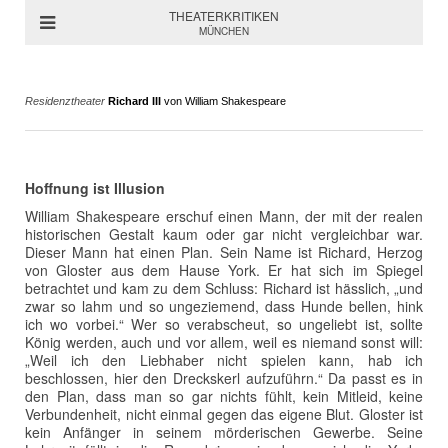
THEATERKRITIKEN
MÜNCHEN
Residenztheater
Richard III
von William Shakespeare
Hoffnung ist Illusion
William Shakespeare erschuf einen Mann, der mit der realen
historischen Gestalt kaum oder gar nicht vergleichbar war.
Dieser Mann hat einen Plan. Sein Name ist Richard, Herzog
von Gloster aus dem Hause York. Er hat sich im Spiegel
betrachtet und kam zu dem Schluss: Richard ist hässlich, „und
zwar so lahm und so ungeziemend, dass Hunde bellen, hink
ich wo vorbei.“ Wer so verabscheut, so ungeliebt ist, sollte
König werden, auch und vor allem, weil es niemand sonst will:
„Weil ich den Liebhaber nicht spielen kann, hab ich
beschlossen, hier den Dreckskerl aufzuführn.“ Da passt es in
den Plan, dass man so gar nichts fühlt, kein Mitleid, keine
Verbundenheit, nicht einmal gegen das eigene Blut. Gloster ist
kein Anfänger in seinem mörderischen Gewerbe. Seine