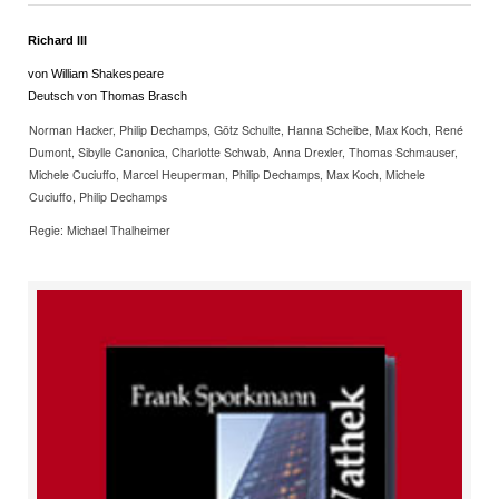
Richard III
von William Shakespeare
Deutsch von Thomas Brasch
Norman Hacker, Philip Dechamps, Götz Schulte, Hanna Scheibe, Max Koch, René
Dumont, Sibylle Canonica, Charlotte Schwab, Anna Drexler, Thomas Schmauser,
Michele Cuciuffo, Marcel Heuperman, Philip Dechamps, Max Koch, Michele
Cuciuffo, Philip Dechamps
Regie: Michael Thalheimer