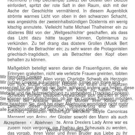
einfordert, spritzt der rote Saft in den Raum, sich mit der
Asche der Geschichte vermählend. In diesem Augenblick
strömte warmes Licht von oben in den schwarzen Schacht,
was angesichts der zweieinhalbstündigen Düsternis ein wenig
kitschig anmutete. Vielleicht hatte Michael Thalheimer ein zu
düsteres Bild von der „Weltgeschichte“ geschaffen, als dass
das Licht dazu hätte taugen können, Optimismus zu
verkünden. Zu tief drang das düstere Grollen (Musik Bert
Wrede) in die Betrachter ein; zu sehr waren die Protagonisten
griechisch-tragödisch, um als Betrachter den Kopf oben
behalten zu können.
Maßgeblich beteiligt waren daran die Frauenfiguren, die wie
Erinnyen orakelten, nicht wie verletzte Frauen greinten, tobten
Wir benutzen Cookies
und verdammten. Allen voran Charlotte Schwab als Herzogin
Wir nutzen Cookies auf unserer Website. Einige von ihnen sind
von York, Mutter Glosters. Hölzern vor Gram und Entsetzen
essenziell für den Betrieb der Seite, während andere uns helfen, diese
durchschritt sie die Szene um Klage zu halten. Hanna
Website und die Nutzererfahrung zu verbessern (Tracking Cookies).
Scheibes Königin Elisabeth verwandelte sich gänzlich in den
Sie können selbst entscheiden, ob Sie die Cookies zulassen möchten.
Schrei der Anklage wider die Mörder ihrer Kinder und
Bitte beachten Sie, dass bei einer Ablehnung womöglich nicht mehr
zwischen dieser gramvollen Versteinerung und der vom
alle Funktionalitäten der Seite zur Verfügung stehen.
Schmerz zersetzten Mutterfigur wandelte Sibylle Canonicas
Margaret von Anjou, der Gloster sowohl den Mann als auch
den Sohn genommen hatte. Anna Drexlers Lady Anne war es
Akzeptieren
Ablehnen
zudem noch vergönnt, die Ehefrau des Scheusals zu werden,
Weitere Informationen
das vorgab, ihren Vater und ihren Bruder aus Liebe zu ihr