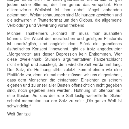
jedem seine Stimme, der ihm genau das verspricht. Eine
differenzierte Weltsicht ist ihm dabei längst abhanden
gekommen. Weltanschauungen sind Meinungen gewichen und
die schwirren in Twitterformat um den Globus, die allgemeine
Verblödung und Verwirrung voran treibend.
Michael Thalheimers „Richard III“ muss man aushalten
können. Die Wucht der moralischen und geistigen Finsternis
ist unerträglich, und obgleich dem Stück ein grandioses
ästhetisches Konzept innewohnt, gibt es trotz angedeuteter
„Morgenröte“ aus dieser Depression kein Entkommen. Wer
diese zweieinhalb Stunden argumentativer Panzerschlacht
nicht erträgt und aussteigt, dem wird die Zeit verdammt lang.
Der Satz, die Hoffnung stirbt zuletzt, kommt einem wie eine
Plattitüde vor, denn einmal mehr müssen wir uns eingestehen,
dass dem Menschen die einfachsten Einsichten zu seinem
eigenen und zu unser aller Besten offensichtlich nicht gegeben
sind, noch gegeben sein werden. Hoffnung ist offenbar nur
eine Illusion. Auf das der rote Saft lustig weiterfließe! Sicher
scheint momentan nur der Satz zu sein: „Die ganze Welt ist
schwindelig.“
Wolf Banitzki