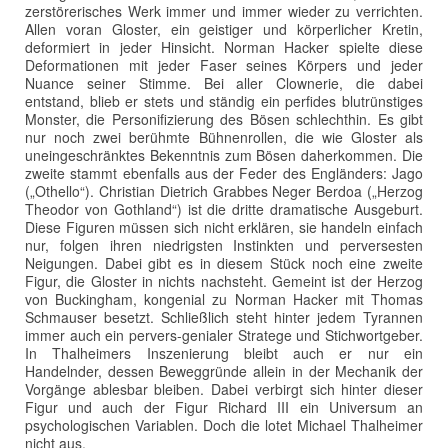
zerstörerisches Werk immer und immer wieder zu verrichten.
Allen voran Gloster, ein geistiger und körperlicher Kretin,
deformiert in jeder Hinsicht. Norman Hacker spielte diese
Deformationen mit jeder Faser seines Körpers und jeder
Nuance seiner Stimme. Bei aller Clownerie, die dabei
entstand, blieb er stets und ständig ein perfides blutrünstiges
Monster, die Personifizierung des Bösen schlechthin. Es gibt
nur noch zwei berühmte Bühnenrollen, die wie Gloster als
uneingeschränktes Bekenntnis zum Bösen daherkommen. Die
zweite stammt ebenfalls aus der Feder des Engländers: Jago
(„Othello“). Christian Dietrich Grabbes Neger Berdoa („Herzog
Theodor von Gothland“) ist die dritte dramatische Ausgeburt.
Diese Figuren müssen sich nicht erklären, sie handeln einfach
nur, folgen ihren niedrigsten Instinkten und perversesten
Neigungen. Dabei gibt es in diesem Stück noch eine zweite
Figur, die Gloster in nichts nachsteht. Gemeint ist der Herzog
von Buckingham, kongenial zu Norman Hacker mit Thomas
Schmauser besetzt. Schließlich steht hinter jedem Tyrannen
immer auch ein pervers-genialer Stratege und Stichwortgeber.
In Thalheimers Inszenierung bleibt auch er nur ein
Handelnder, dessen Beweggründe allein in der Mechanik der
Vorgänge ablesbar bleiben. Dabei verbirgt sich hinter dieser
Figur und auch der Figur Richard III ein Universum an
psychologischen Variablen. Doch die lotet Michael Thalheimer
nicht aus.