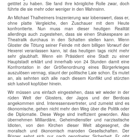
getötet zu haben. Sie fand ihre königliche Rolle zwar, doch
führte die sie mehr oder weniger in den Wahnsinn.
An Michael Thalheimers Inszenierung war lobenswert, dass er,
ohne platte Vergleiche, den Zuschauer mit dem Heute
konfrontierte. Nun muss man dieser heutigen Realität
allerdings auch zugestehen, dass sie einen Shakespeare an
Theatralik durchaus in den Schatten stellen kann. Wenn
Gloster die Tötung seiner Feinde mit dem billigen Vorwurf der
Hexerei veranlassen kann, ist das heutigen tags nicht mehr
sehr glaubhaft. Wenn ein Präsident eine Stadt zu einer
Hauptstadt erklärt und innerhalb von 24 Stunden damit eine
Konfrontation in der Größenordnung eines Bürgerkrieges
auszulösen vermag, staunt der politische Laie schon. Es mutet
an, als sehnten sich alle nach diesem Konflikt und stürzten
sich lustvoll kopfüber hinein.
Wir müssen uns einfach eingestehen, dass wir wieder in der
rüden Welt der Glosters, der Jagos und der Berdoas
angekommen sind. Interessensvertreter, und zumeist sind es
ökonomische, gehen nicht mehr den Weg über die Politik oder
die Diplomatie. Diese Wege sind ineffizient geworden. Also
übernehmen Milliardäre, Geheimdienstler und narzisstische
Idioten, von den Kirchen dieser Welt abgesegnet, die
moralisch und ökonomisch maroden Gesellschaften. Der
Bürger sehnt sich nur nach geordneter Sicherheit. Er gibt