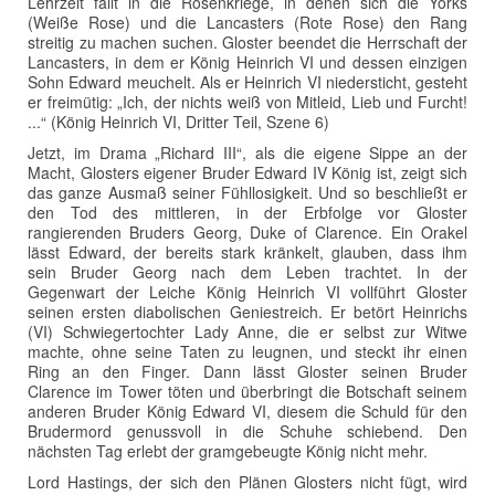
Lehrzeit fällt in die Rosenkriege, in denen sich die Yorks
(Weiße Rose) und die Lancasters (Rote Rose) den Rang
streitig zu machen suchen. Gloster beendet die Herrschaft der
Lancasters, in dem er König Heinrich VI und dessen einzigen
Sohn Edward meuchelt. Als er Heinrich VI niedersticht, gesteht
er freimütig: „Ich, der nichts weiß von Mitleid, Lieb und Furcht!
...“ (König Heinrich VI, Dritter Teil, Szene 6)
Jetzt, im Drama „Richard III“, als die eigene Sippe an der
Macht, Glosters eigener Bruder Edward IV König ist, zeigt sich
das ganze Ausmaß seiner Fühllosigkeit. Und so beschließt er
den Tod des mittleren, in der Erbfolge vor Gloster
rangierenden Bruders Georg, Duke of Clarence. Ein Orakel
lässt Edward, der bereits stark kränkelt, glauben, dass ihm
sein Bruder Georg nach dem Leben trachtet. In der
Gegenwart der Leiche König Heinrich VI vollführt Gloster
seinen ersten diabolischen Geniestreich. Er betört Heinrichs
(VI) Schwiegertochter Lady Anne, die er selbst zur Witwe
machte, ohne seine Taten zu leugnen, und steckt ihr einen
Ring an den Finger. Dann lässt Gloster seinen Bruder
Clarence im Tower töten und überbringt die Botschaft seinem
anderen Bruder König Edward VI, diesem die Schuld für den
Brudermord genussvoll in die Schuhe schiebend. Den
nächsten Tag erlebt der gramgebeugte König nicht mehr.
Lord Hastings, der sich den Plänen Glosters nicht fügt, wird