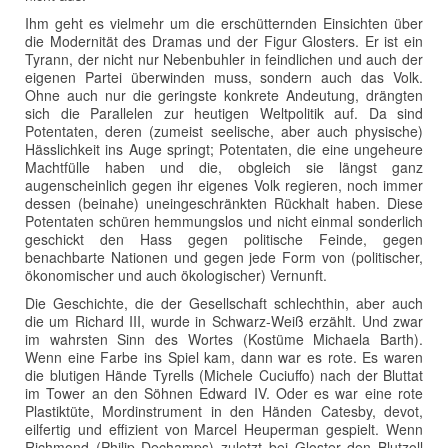
Ihm geht es vielmehr um die erschütternden Einsichten über
die Modernität des Dramas und der Figur Glosters. Er ist ein
Tyrann, der nicht nur Nebenbuhler in feindlichen und auch der
eigenen Partei überwinden muss, sondern auch das Volk.
Ohne auch nur die geringste konkrete Andeutung, drängten
sich die Parallelen zur heutigen Weltpolitik auf. Da sind
Potentaten, deren (zumeist seelische, aber auch physische)
Hässlichkeit ins Auge springt; Potentaten, die eine ungeheure
Machtfülle haben und die, obgleich sie längst ganz
augenscheinlich gegen ihr eigenes Volk regieren, noch immer
dessen (beinahe) uneingeschränkten Rückhalt haben. Diese
Potentaten schüren hemmungslos und nicht einmal sonderlich
geschickt den Hass gegen politische Feinde, gegen
benachbarte Nationen und gegen jede Form von (politischer,
ökonomischer und auch ökologischer) Vernunft.
Die Geschichte, die der Gesellschaft schlechthin, aber auch
die um Richard III, wurde in Schwarz-Weiß erzählt. Und zwar
im wahrsten Sinn des Wortes (Kostüme Michaela Barth).
Wenn eine Farbe ins Spiel kam, dann war es rote. Es waren
die blutigen Hände Tyrells (Michele Cuciuffo) nach der Bluttat
im Tower an den Söhnen Edward IV. Oder es war eine rote
Plastiktüte, Mordinstrument in den Händen Catesby, devot,
eilfertig und effizient von Marcel Heuperman gespielt. Wenn
Richmond (Philip Dechamps) zuletzt bei Gloster den Blutzoll