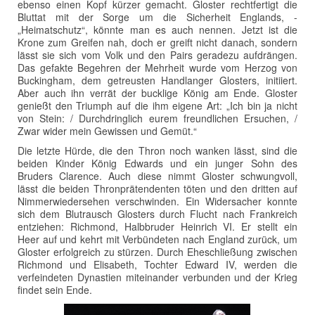
ebenso einen Kopf kürzer gemacht. Gloster rechtfertigt die
Bluttat mit der Sorge um die Sicherheit Englands, -
„Heimatschutz“, könnte man es auch nennen. Jetzt ist die
Krone zum Greifen nah, doch er greift nicht danach, sondern
lässt sie sich vom Volk und den Pairs geradezu aufdrängen.
Das gefakte Begehren der Mehrheit wurde vom Herzog von
Buckingham, dem getreusten Handlanger Glosters, initiiert.
Aber auch ihn verrät der bucklige König am Ende. Gloster
genießt den Triumph auf die ihm eigene Art: „Ich bin ja nicht
von Stein: / Durchdringlich eurem freundlichen Ersuchen, /
Zwar wider mein Gewissen und Gemüt.“
Die letzte Hürde, die den Thron noch wanken lässt, sind die
beiden Kinder König Edwards und ein junger Sohn des
Bruders Clarence. Auch diese nimmt Gloster schwungvoll,
lässt die beiden Thronprätendenten töten und den dritten auf
Nimmerwiedersehen verschwinden. Ein Widersacher konnte
sich dem Blutrausch Glosters durch Flucht nach Frankreich
entziehen: Richmond, Halbbruder Heinrich VI. Er stellt ein
Heer auf und kehrt mit Verbündeten nach England zurück, um
Gloster erfolgreich zu stürzen. Durch Eheschließung zwischen
Richmond und Elisabeth, Tochter Edward IV, werden die
verfeindeten Dynastien miteinander verbunden und der Krieg
findet sein Ende.