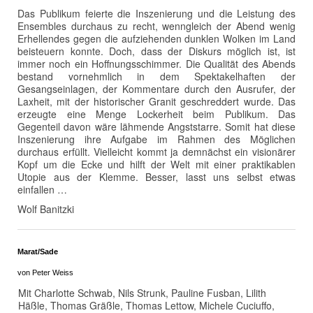
Das Publikum feierte die Inszenierung und die Leistung des
Ensembles durchaus zu recht, wenngleich der Abend wenig
Erhellendes gegen die aufziehenden dunklen Wolken im Land
beisteuern konnte. Doch, dass der Diskurs möglich ist, ist
immer noch ein Hoffnungsschimmer. Die Qualität des Abends
bestand vornehmlich in dem Spektakelhaften der
Gesangseinlagen, der Kommentare durch den Ausrufer, der
Laxheit, mit der historischer Granit geschreddert wurde. Das
erzeugte eine Menge Lockerheit beim Publikum. Das
Gegenteil davon wäre lähmende Angststarre. Somit hat diese
Inszenierung ihre Aufgabe im Rahmen des Möglichen
durchaus erfüllt. Vielleicht kommt ja demnächst ein visionärer
Kopf um die Ecke und hilft der Welt mit einer praktikablen
Utopie aus der Klemme. Besser, lasst uns selbst etwas
einfallen …
Wolf Banitzki
Marat/Sade
von Peter Weiss
Mit Charlotte Schwab, Nils Strunk, Pauline Fusban, Lilith
Häßle, Thomas Gräßle, Thomas Lettow, Michele Cuciuffo,