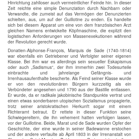
Hinrichtung zahlloser auch vermeintlicher Feinde hin. In dieser
Zeit reichte eine simple Denunziation durch Nachbarn oder
Verwandte, die zumeist auf das Vermögen der Denunzierten
schielten, aus, um auf der Guillotine zu enden. Es handelte
sich bei diesem Apparat um eine von dem französischen Arzt
gleichen Namens entwickelte Köpfmaschine, die explizit den
logistischen Anforderungen von Massenexekutionen während
der Revolution gerecht wurde.
Donatien-Alphonse-François, Marquis de Sade (1740-1814)
war ebenfalls ein Getriebener und Verfolgter seiner eigenen
Klasse. Bei ihm war es allerdings sein sexueller Eskapismus
oder auch „Sadismus“, der ihm immerhin zwei Todesurteile
einbrachte und jahrelange Gefängnis- und
Irrenhausaufenthalte bescherte. Als Feind seiner Klasse wurde
er von den revolutionären Bürgern kurzzeitig als ein
Verbündeter angesehen und 1790 aus der Bastille entlassen.
Er wurde, da er radikale jakobinische Standpunkte vertrat und
einen etwas sonderbaren utopischen Sozialismus propagierte,
trotz seiner aristokratischen Herkunft sogar mit einem
Richteramt betraut. Er rettete in dieser Funktion seine
Schwiegereltern, die ihn vehement hatten verfolgen lassen,
vor der Guillotine. Beide, Marat und de Sade wurden Opfer der
Geschichte, der eine wurde in seiner Badewanne erstochen
und der andere verfaulte ab April 1803 in der Irrenanstalt von