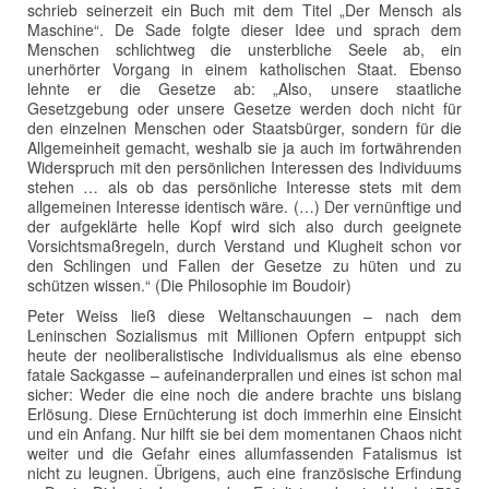
schrieb seinerzeit ein Buch mit dem Titel „Der Mensch als
Maschine“. De Sade folgte dieser Idee und sprach dem
Menschen schlichtweg die unsterbliche Seele ab, ein
unerhörter Vorgang in einem katholischen Staat. Ebenso
lehnte er die Gesetze ab: „Also, unsere staatliche
Gesetzgebung oder unsere Gesetze werden doch nicht für
den einzelnen Menschen oder Staatsbürger, sondern für die
Allgemeinheit gemacht, weshalb sie ja auch im fortwährenden
Widerspruch mit den persönlichen Interessen des Individuums
stehen … als ob das persönliche Interesse stets mit dem
allgemeinen Interesse identisch wäre. (…) Der vernünftige und
der aufgeklärte helle Kopf wird sich also durch geeignete
Vorsichtsmaßregeln, durch Verstand und Klugheit schon vor
den Schlingen und Fallen der Gesetze zu hüten und zu
schützen wissen.“ (Die Philosophie im Boudoir)
Peter Weiss ließ diese Weltanschauungen – nach dem
Leninschen Sozialismus mit Millionen Opfern entpuppt sich
heute der neoliberalistische Individualismus als eine ebenso
fatale Sackgasse – aufeinanderprallen und eines ist schon mal
sicher: Weder die eine noch die andere brachte uns bislang
Erlösung. Diese Ernüchterung ist doch immerhin eine Einsicht
und ein Anfang. Nur hilft sie bei dem momentanen Chaos nicht
weiter und die Gefahr eines allumfassenden Fatalismus ist
nicht zu leugnen. Übrigens, auch eine französische Erfindung