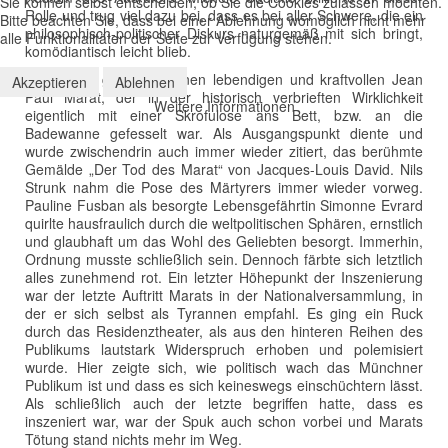
Sie können selbst entscheiden, ob Sie die Cookies zulassen möchten.
Rolle und trug viel dazu bei, dass es bei aller Schwere, die ein
Bitte beachten Sie, dass bei einer Ablehnung womöglich nicht mehr
philosophisch-politischer Diskurs naturgemäß mit sich bringt,
alle Funktionalitäten der Seite zur Verfügung stehen.
komödiantisch leicht blieb.
Nils Strunk gestaltete einen lebendigen und kraftvollen Jean
Akzeptieren
Ablehnen
Paul Marat, der in der historisch verbrieften Wirklichkeit
Weitere Informationen
eigentlich mit einer Skrofulose ans Bett, bzw. an die
Badewanne gefesselt war. Als Ausgangspunkt diente und
wurde zwischendrin auch immer wieder zitiert, das berühmte
Gemälde „Der Tod des Marat“ von Jacques-Louis David. Nils
Strunk nahm die Pose des Märtyrers immer wieder vorweg.
Pauline Fusban als besorgte Lebensgefährtin Simonne Evrard
quirlte hausfraulich durch die weltpolitischen Sphären, ernstlich
und glaubhaft um das Wohl des Geliebten besorgt. Immerhin,
Ordnung musste schließlich sein. Dennoch färbte sich letztlich
alles zunehmend rot. Ein letzter Höhepunkt der Inszenierung
war der letzte Auftritt Marats in der Nationalversammlung, in
der er sich selbst als Tyrannen empfahl. Es ging ein Ruck
durch das Residenztheater, als aus den hinteren Reihen des
Publikums lautstark Widerspruch erhoben und polemisiert
wurde. Hier zeigte sich, wie politisch wach das Münchner
Publikum ist und dass es sich keineswegs einschüchtern lässt.
Als schließlich auch der letzte begriffen hatte, dass es
inszeniert war, war der Spuk auch schon vorbei und Marats
Tötung stand nichts mehr im Weg.