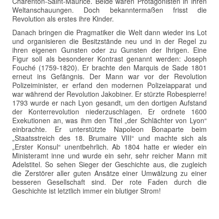
Charenton-Saint-Maurice. Beide waren Protagonisten in ihren
Weltanschauungen. Doch bekanntermaßen frisst die
Revolution als erstes ihre Kinder.
Danach bringen die Pragmatiker die Welt dann wieder ins Lot
und organisieren die Besitzstände neu und in der Regel zu
ihren eigenen Gunsten oder zu Gunsten der Ihrigen. Eine
Figur soll als besonderer Kontrast genannt werden: Joseph
Fouché (1759-1820). Er brachte den Marquis de Sade 1801
erneut ins Gefängnis. Der Mann war vor der Revolution
Polizeiminister, er erfand den modernen Polizeiapparat und
war während der Revolution Jakobiner. Er stürzte Robespierre!
1793 wurde er nach Lyon gesandt, um den dortigen Aufstand
der Konterrevolution niederzuschlagen. Er ordnete 1600
Exekutionen an, was ihm den Titel „der Schlächter von Lyon“
einbrachte. Er unterstützte Napoleon Bonaparte beim
„Staatsstreich des 18. Brumaire VIII“ und machte sich als
„Erster Konsul“ unentbehrlich. Ab 1804 hatte er wieder ein
Ministeramt inne und wurde ein sehr, sehr reicher Mann mit
Adelstitel. So sehen Sieger der Geschichte aus, die zugleich
die Zerstörer aller guten Ansätze einer Umwälzung zu einer
besseren Gesellschaft sind. Der rote Faden durch die
Geschichte ist letztlich immer ein blutiger Strom!