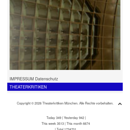
IMPRESSUM Datenschutz
THEATERKRITIKEN
Copyright © 2026 Theaterkritiken München. Alle Rechte vorbehalten.
Today 349
|
Yesterday 942
|
This week 3513
|
This month 6674
|
Total 1724701