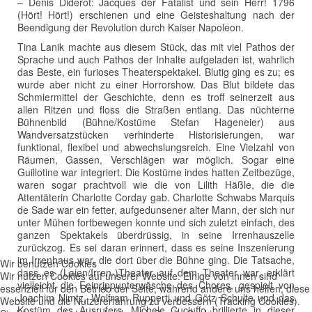
– Denis Diderot: Jacques der Fatalist und sein Herr! 1796
(Hört! Hört!) erschienen und eine Geisteshaltung nach der
Beendigung der Revolution durch Kaiser Napoleon.
Tina Lanik machte aus diesem Stück, das mit viel Pathos der
Sprache und auch Pathos der Inhalte aufgeladen ist, wahrlich
das Beste, ein furioses Theaterspektakel. Blutig ging es zu; es
wurde aber nicht zu einer Horrorshow. Das Blut bildete das
Schmiermittel der Geschichte, denn es troff seinerzeit aus
allen Ritzen und floss die Straßen entlang. Das nüchterne
Bühnenbild (Bühne/Kostüme Stefan Hageneier) aus
Wandversatzstücken verhinderte Historisierungen, war
funktional, flexibel und abwechslungsreich. Eine Vielzahl von
Räumen, Gassen, Verschlägen war möglich. Sogar eine
Guillotine war integriert. Die Kostüme indes hatten Zeitbezüge,
waren sogar prachtvoll wie die von Lilith Häßle, die die
Attentäterin Charlotte Corday gab. Charlotte Schwabs Marquis
de Sade war ein fetter, aufgedunsener alter Mann, der sich nur
unter Mühen fortbewegen konnte und sich zuletzt einfach, des
ganzen Spektakels überdrüssig, in seine Irrenhauszelle
zurückzog. Es sei daran erinnert, dass es seine Inszenierung
im Irrenhaus war, die dort über die Bühne ging. Die Tatsache,
Wir benutzen Cookies
dass es (Laien/Irren-)Theater auf dem Theater war, erklärt
Wir nutzen Cookies auf unserer Website. Einige von ihnen sind
vielleicht die Feinrippunterwäsche des Chores, gespielt von
essenziell für den Betrieb der Seite, während andere uns helfen, diese
Joachim Nimtz, Wolfram Rupperti und Götz Schulte und das
Website und die Nutzererfahrung zu verbessern (Tracking Cookies).
Kostüm des Ausrufers. Michele Cuciuffo brillierte in dieser