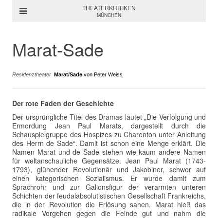
THEATERKRITIKEN
MÜNCHEN
Marat-Sade
Residenztheater
Marat/Sade
von Peter Weiss
Der rote Faden der Geschichte
Der ursprüngliche Titel des Dramas lautet „Die Verfolgung und
Ermordung Jean Paul Marats, dargestellt durch die
Schauspielgruppe des Hospizes zu Charenton unter Anleitung
des Herrn de Sade“. Damit ist schon eine Menge erklärt. Die
Namen Marat und de Sade stehen wie kaum andere Namen
für weltanschauliche Gegensätze. Jean Paul Marat (1743-
1793), glühender Revolutionär und Jakobiner, schwor auf
einen kategorischen Sozialismus. Er wurde damit zum
Sprachrohr und zur Galionsfigur der verarmten unteren
Schichten der feudalabsolutistischen Gesellschaft Frankreichs,
die in der Revolution die Erlösung sahen. Marat hieß das
radikale Vorgehen gegen die Feinde gut und nahm die