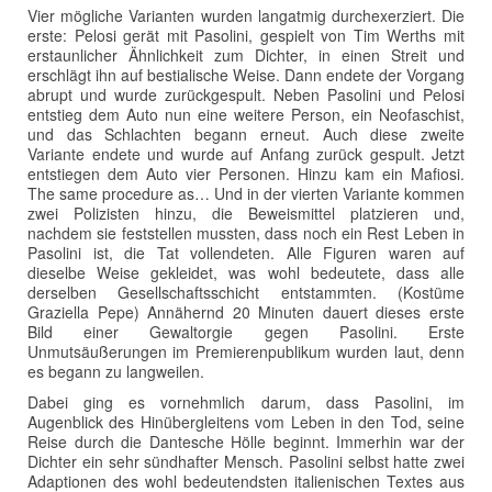
Vier mögliche Varianten wurden langatmig durchexerziert. Die
erste: Pelosi gerät mit Pasolini, gespielt von Tim Werths mit
erstaunlicher Ähnlichkeit zum Dichter, in einen Streit und
erschlägt ihn auf bestialische Weise. Dann endete der Vorgang
abrupt und wurde zurückgespult. Neben Pasolini und Pelosi
entstieg dem Auto nun eine weitere Person, ein Neofaschist,
und das Schlachten begann erneut. Auch diese zweite
Variante endete und wurde auf Anfang zurück gespult. Jetzt
entstiegen dem Auto vier Personen. Hinzu kam ein Mafiosi.
The same procedure as… Und in der vierten Variante kommen
zwei Polizisten hinzu, die Beweismittel platzieren und,
nachdem sie feststellen mussten, dass noch ein Rest Leben in
Pasolini ist, die Tat vollendeten. Alle Figuren waren auf
dieselbe Weise gekleidet, was wohl bedeutete, dass alle
derselben Gesellschaftsschicht entstammten. (Kostüme
Graziella Pepe) Annähernd 20 Minuten dauert dieses erste
Bild einer Gewaltorgie gegen Pasolini. Erste
Unmutsäußerungen im Premierenpublikum wurden laut, denn
es begann zu langweilen.
Dabei ging es vornehmlich darum, dass Pasolini, im
Augenblick des Hinübergleitens vom Leben in den Tod, seine
Reise durch die Dantesche Hölle beginnt. Immerhin war der
Dichter ein sehr sündhafter Mensch. Pasolini selbst hatte zwei
Adaptionen des wohl bedeutendsten italienischen Textes aus