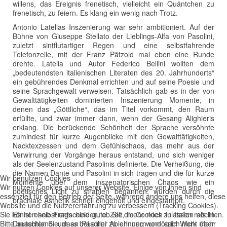
willens, das Ereignis frenetisch, vielleicht ein Quäntchen zu
frenetisch, zu feiern. Es klang ein wenig nach Trotz.
Antonio Latellas Inszenierung war sehr ambitioniert. Auf der
Bühne von Giuseppe Stellato der Lieblings-Alfa von Pasolini,
zuletzt sintflutartiger Regen und eine selbstfahrende
Telefonzelle, mit der Franz Pätzold mal eben eine Runde
drehte. Latella und Autor Federico Bellini wollten dem
„bedeutendsten italienischen Literaten des 20. Jahrhunderts“
ein gebührendes Denkmal errichten und auf seine Poesie und
seine Sprachgewalt verweisen. Tatsächlich gab es in der von
Gewalttätigkeiten dominierten Inszenierung Momente, in
denen das „Göttliche“, das im Titel vorkommt, den Raum
erfüllte, und zwar immer dann, wenn der Gesang Alighieris
erklang. Die berückende Schönheit der Sprache versöhnte
zumindest für kurze Augenblicke mit den Gewalttätigkeiten,
Nacktexzessen und dem Gefühlschaos, das mehr aus der
Verwirrung der Vorgänge heraus entstand, und sich weniger
als der Seelenzustand Pasolinis definierte. Die Verheißung, die
die Namen Dante und Pasolini in sich tragen und die für kurze
Wir benutzen Cookies
Momente über dem inszenatorischen Chaos wie ein
Wir nutzen Cookies auf unserer Website. Einige von ihnen sind
poetisches Licht zu strahlen begannen, wurden durch die
essenziell für den Betrieb der Seite, während andere uns helfen, diese
brachiale Ästhetik schnell eingeholt und eingestampft.
Website und die Nutzererfahrung zu verbessern (Tracking Cookies).
Sie können selbst entscheiden, ob Sie die Cookies zulassen möchten.
Es ist ohne Frage eine gute Zeit, mehr noch in Italien als in
Bitte beachten Sie, dass bei einer Ablehnung womöglich nicht mehr
Deutschland, um an Pasolini zu erinnern und sein Werk über