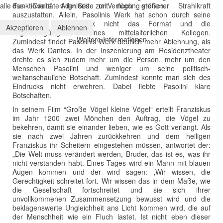
alle Funktionalitäten der Seite zur Verfügung stehen.
das Dante Alighieris mit noch größerer Strahlkraft
auszustatten. Allein, Pasolinis Werk hat schon durch seine
politische Programmatik nicht das Format und die
Akzeptieren
Ablehnen
Allgemeingültigkeit seines mittelalterlichen Kollegen.
Weitere Informationen
Zumindest findet Pasolinis Werk deutlich mehr Ablehnung, als
das Werk Dantes. In der Inszenierung am Residenztheater
drehte es sich zudem mehr um die Person, mehr um den
Menschen Pasolini und weniger um seine politisch-
weltanschauliche Botschaft. Zumindest konnte man sich des
Eindrucks nicht erwehren. Dabei liebte Pasolini klare
Botschaften.
In seinem Film “Große Vögel kleine Vögel“ erteilt Franziskus
im Jahr 1200 zwei Mönchen den Auftrag, die Vögel zu
bekehren, damit sie einander lieben, wie es Gott verlangt. Als
sie nach zwei Jahren zurückkehren und dem heiligen
Franziskus ihr Scheitern eingestehen müssen, antwortet der:
„Die Welt muss verändert werden, Bruder, das ist es, was ihr
nicht verstanden habt. Eines Tages wird ein Mann mit blauen
Augen kommen und der wird sagen: ‚Wir wissen, die
Gerechtigkeit schreitet fort. Wir wissen das in dem Maße, wie
die Gesellschaft fortschreitet und sie sich ihrer
unvollkommenen Zusammensetzung bewusst wird und die
beklagenswerte Ungleichheit ans Licht kommen wird, die auf
der Menschheit wie ein Fluch lastet. Ist nicht eben dieser