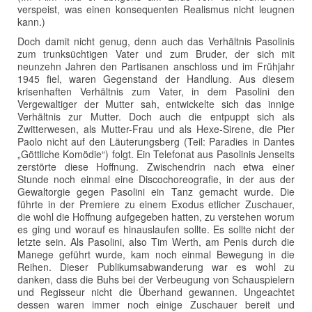
verspeist, was einen konsequenten Realismus nicht leugnen
kann.)
Doch damit nicht genug, denn auch das Verhältnis Pasolinis
zum trunksüchtigen Vater und zum Bruder, der sich mit
neunzehn Jahren den Partisanen anschloss und im Frühjahr
1945 fiel, waren Gegenstand der Handlung. Aus diesem
krisenhaften Verhältnis zum Vater, in dem Pasolini den
Vergewaltiger der Mutter sah, entwickelte sich das innige
Verhältnis zur Mutter. Doch auch die entpuppt sich als
Zwitterwesen, als Mutter-Frau und als Hexe-Sirene, die Pier
Paolo nicht auf den Läuterungsberg (Teil: Paradies in Dantes
„Göttliche Komödie“) folgt. Ein Telefonat aus Pasolinis Jenseits
zerstörte diese Hoffnung. Zwischendrin nach etwa einer
Stunde noch einmal eine Discochoreografie, in der aus der
Gewaltorgie gegen Pasolini ein Tanz gemacht wurde. Die
führte in der Premiere zu einem Exodus etlicher Zuschauer,
die wohl die Hoffnung aufgegeben hatten, zu verstehen worum
es ging und worauf es hinauslaufen sollte. Es sollte nicht der
letzte sein. Als Pasolini, also Tim Werth, am Penis durch die
Manege geführt wurde, kam noch einmal Bewegung in die
Reihen. Dieser Publikumsabwanderung war es wohl zu
danken, dass die Buhs bei der Verbeugung von Schauspielern
und Regisseur nicht die Überhand gewannen. Ungeachtet
dessen waren immer noch einige Zuschauer bereit und