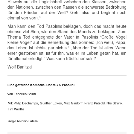
Hinweis auf die Ungleichheit zwischen den Klassen, zwischen
den Nationen, zwischen den Rassen die schwerste Bedrohung
für den Frieden auf der Welt? Geht also und beginnt noch
einmal von vorn.‘“
Man kann den Tod Pasolinis beklagen, doch das macht heute
ebenso viel Sinn, wie den Stand des Monds zu beklagen. Zum
Thema Tod entgegnete der Vater in Pasolinis “Große Vögel
kleine Vögel“ auf die Bemerkung des Sohnes: „Ich weiß, Papa,
das Leben ist nichts, gar nichts.“ „Aber der Tod ist alles. Wenn
einer gestorben ist, ist für ihn, was er im Leben getan hat, ein
für allemal erledigt.“ Was kann tröstlicher sein?
Wolf Banitzki
Eine göttliche Komödie. Dante < > Pasolini
von Federico Bellini
Mit: Philip Dechamps, Gunther Eckes, Max Gindorff, Franz Pätzold, Nils Strunk,
Tim Werths
Regie Antonio Latella