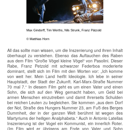
Max Gindorff, Tim Werths, Nils Strunk, Franz Pätzold
© Matthias Horn
All das sollte man wissen, um die Inszenierung und ihren Inhalt
überhaupt zu verstehen. Ebenso das Auftauchen des Raben
aus dem Film “Große Vögel kleine Vögel“ von Pasolini. Dieser
Rabe, Franz Petzold mit schwarzer Federboa moderierte
dominant, stellt sich im Film mit den Worten vor: „Ich komme
von weit her. Mein Land heißt Ideologie. Ich lebe in seiner
Hauptstadt, der Stadt der Zukunft. Karl-Marx-Straße Nummer
70 mal 7.“ In diesem Film geht es um einen Vater und einen
Sohn, die sich auf den Weg gemacht haben, um Geld bei
armen Menschen einzutreiben und damit ihrerseits Schulden
bei reichen Leuten zu begleichen. Sie kommen „aus dem Dorf
der Not, Straße des Hungers Nummer 23, am Fuß des Berges
Dummheit, der in der ganzen Welt berühmt ist wegen des
Martyriums der heiligen Analphabeta.“ Auch in Antonio Latellas
Inszenierung ist der Vogel ein Kommunist, ein innerlich Roter.
(Im Film wird er übrigens am Ende von Vater und Sohn