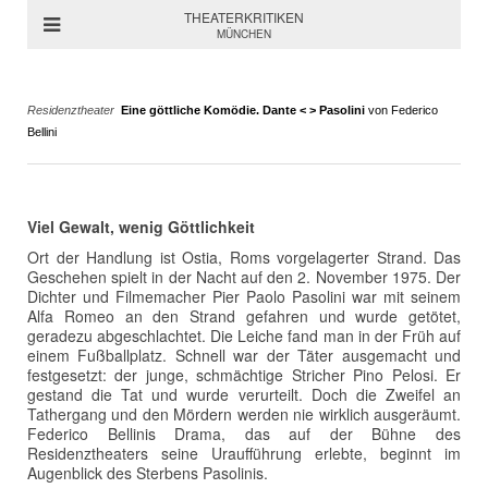
THEATERKRITIKEN
MÜNCHEN
Residenztheater
Eine göttliche Komödie. Dante < > Pasolini
von Federico
Bellini
Viel Gewalt, wenig Göttlichkeit
Ort der Handlung ist Ostia, Roms vorgelagerter Strand. Das
Geschehen spielt in der Nacht auf den 2. November 1975. Der
Dichter und Filmemacher Pier Paolo Pasolini war mit seinem
Alfa Romeo an den Strand gefahren und wurde getötet,
geradezu abgeschlachtet. Die Leiche fand man in der Früh auf
einem Fußballplatz. Schnell war der Täter ausgemacht und
festgesetzt: der junge, schmächtige Stricher Pino Pelosi. Er
gestand die Tat und wurde verurteilt. Doch die Zweifel an
Tathergang und den Mördern werden nie wirklich ausgeräumt.
Federico Bellinis Drama, das auf der Bühne des
Residenztheaters seine Uraufführung erlebte, beginnt im
Augenblick des Sterbens Pasolinis.