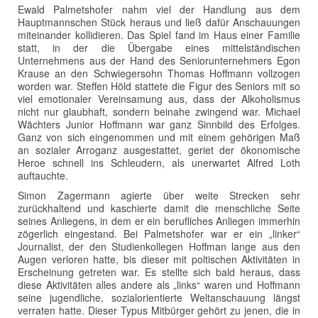
Ewald Palmetshofer nahm viel der Handlung aus dem
Hauptmannschen Stück heraus und ließ dafür Anschauungen
miteinander kollidieren. Das Spiel fand im Haus einer Familie
statt, in der die Übergabe eines mittelständischen
Unternehmens aus der Hand des Seniorunternehmers Egon
Krause an den Schwiegersohn Thomas Hoffmann vollzogen
worden war. Steffen Höld stattete die Figur des Seniors mit so
viel emotionaler Vereinsamung aus, dass der Alkoholismus
nicht nur glaubhaft, sondern beinahe zwingend war. Michael
Wächters Junior Hoffmann war ganz Sinnbild des Erfolges.
Ganz von sich eingenommen und mit einem gehörigen Maß
an sozialer Arroganz ausgestattet, geriet der ökonomische
Heroe schnell ins Schleudern, als unerwartet Alfred Loth
auftauchte.
Simon Zagermann agierte über weite Strecken sehr
zurückhaltend und kaschierte damit die menschliche Seite
seines Anliegens, in dem er ein berufliches Anliegen immerhin
zögerlich eingestand. Bei Palmetshofer war er ein „linker“
Journalist, der den Studienkollegen Hoffman lange aus den
Augen verloren hatte, bis dieser mit poltischen Aktivitäten in
Erscheinung getreten war. Es stellte sich bald heraus, dass
diese Aktivitäten alles andere als „links“ waren und Hoffmann
seine jugendliche, sozialorientierte Weltanschauung längst
verraten hatte. Dieser Typus Mitbürger gehört zu jenen, die in