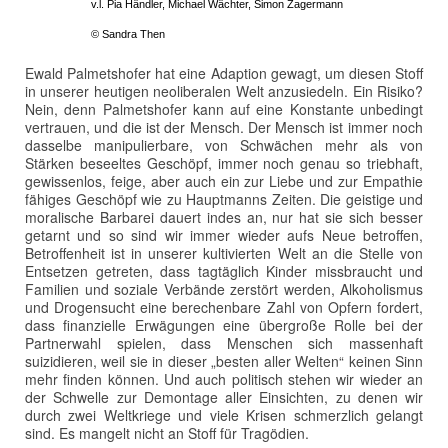
v.l. Pia Händler, Michael Wächter, Simon Zagermann
© Sandra Then
Ewald Palmetshofer hat eine Adaption gewagt, um diesen Stoff
in unserer heutigen neoliberalen Welt anzusiedeln. Ein Risiko?
Nein, denn Palmetshofer kann auf eine Konstante unbedingt
vertrauen, und die ist der Mensch. Der Mensch ist immer noch
dasselbe manipulierbare, von Schwächen mehr als von
Stärken beseeltes Geschöpf, immer noch genau so triebhaft,
gewissenlos, feige, aber auch ein zur Liebe und zur Empathie
fähiges Geschöpf wie zu Hauptmanns Zeiten. Die geistige und
moralische Barbarei dauert indes an, nur hat sie sich besser
getarnt und so sind wir immer wieder aufs Neue betroffen,
Betroffenheit ist in unserer kultivierten Welt an die Stelle von
Entsetzen getreten, dass tagtäglich Kinder missbraucht und
Familien und soziale Verbände zerstört werden, Alkoholismus
und Drogensucht eine berechenbare Zahl von Opfern fordert,
dass finanzielle Erwägungen eine übergroße Rolle bei der
Partnerwahl spielen, dass Menschen sich massenhaft
suizidieren, weil sie in dieser „besten aller Welten“ keinen Sinn
mehr finden können. Und auch politisch stehen wir wieder an
der Schwelle zur Demontage aller Einsichten, zu denen wir
durch zwei Weltkriege und viele Krisen schmerzlich gelangt
sind. Es mangelt nicht an Stoff für Tragödien.