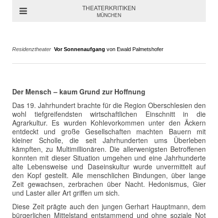
THEATERKRITIKEN
MÜNCHEN
Residenztheater
Vor Sonnenaufgang
von Ewald Palmetshofer
Der Mensch – kaum Grund zur Hoffnung
Das 19. Jahrhundert brachte für die Region Oberschlesien den
wohl tiefgreifendsten wirtschaftlichen Einschnitt in die
Agrarkultur. Es wurden Kohlevorkommen unter den Äckern
entdeckt und große Gesellschaften machten Bauern mit
kleiner Scholle, die seit Jahrhunderten ums Überleben
kämpften, zu Multimillionären. Die allerwenigsten Betroffenen
konnten mit dieser Situation umgehen und eine Jahrhunderte
alte Lebensweise und Daseinskultur wurde unvermittelt auf
den Kopf gestellt. Alle menschlichen Bindungen, über lange
Zeit gewachsen, zerbrachen über Nacht. Hedonismus, Gier
und Laster aller Art griffen um sich.
Diese Zeit prägte auch den jungen Gerhart Hauptmann, dem
bürgerlichen Mittelstand entstammend und ohne soziale Not