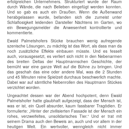
erfolgreichen Unternehmers. Strukturiert wurde der Raum
durch Wände, die nach Belieben eingefügt werden konnten.
Und so gab es auch ein Draußen. Wenn die Außenwand
herabgelassen wurde, befanden sich die zumeist unter
Schlaflosigkeit leidenden Darsteller Nächtens im Garten, wo
ein Bewegungsmelder die Anwesenheit kontrollierte und
kommentierte.
Ewald Palmetshofers Stücke brauchen wenig aufregende
szenische Lösungen, zu mächtig ist das Wort, als dass man da
noch zusätzliche Effekte einbauen müsste. Und es fesselt
auch, vorausgesetzt, es verliert sich nicht in den Nebenarmen
des breiten Deltas der Hauptmannschen Geschichte, der
bemüht war eine ganze Welt auf die Bühne zu bringen. Und
das geschah das eine oder andere Mal, was die 2 Stunden
und 45 Minuten reine Spielzeit durchaus beschwerlich machte.
Dabei war auf sämtliche Nebenrollen des Hauptmann Stückes
verzichtet worden.
Ungeachtet dessen war der Abend hochpotent, denn Ewald
Palmetshofer hatte glaubhaft aufgezeigt, dass der Mensch ist,
was er ist, ein Quell absurder, kaum fassbarer Tragödien. Er
formulierte: „Hinter der zivilisierten Fassade ist der Mensch ein
rohes, verzweifeltes, unsolidarisches Tier.“ Und er trat mit
seinem Drama auch den Beweis an, auch und vor allem in der
heutigen Welt. Ein wertvoller, wenngleich nicht immer