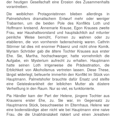
der heutigen Gesellschaft eine Erosion des Zusammenhalts
vorantreiben.
Die weiblichen Protagonistinnen blieben allerdings in
Palmetshofers dramatischem Entwurf mehr oder weniger
Trabanten, um die beiden Pole des Konflikts Loth und
Hoffmann kreisend. Annemarie Krause, Egon Krauses zweite
Frau, war Haushaltsvorstand und hauptsächlich auf mitunter
peinliche Weise bemüht, Formen zu wahren oder zu
etablieren, die von vornherein fadenscheinig waren. Cathrin
Störmer tat dies mit enormer Präsenz und nicht ohne Komik.
Myriam Schröder gab die ältere Tochter Krauses aus erster
Ehe. Sie, Martha, hochschwanger, hatte vornehmlich die
Aufgabe, ein Mysterium aufrecht zu erhalten. Hauptmann
hatte seinen Loth irrigerweise die Prädestination, die
Erblichkeit von Alkoholismus vertreten lassen. Diese These,
längst widerlegt, befeuerte immerhin den Konflikt im Stück von
Hauptmann. Palmetshofer brauchte dafür Ersatz und stellte
eine Geisteskrankheit der leiblichen Mutter als düstere
Verheißung in den Raum. Nur so viel, es funktionierte.
Pia Händler kam der Part der Helene, jüngere Tochter aus
Krausens erster Ehe, zu. Sie war, im Gegensatz zu
Hauptmanns Stück, besuchsweise im Elternhaus. Helene war
eine bodenständige aber nicht wie bei Hauptmann eine naive
Frau, die die Unabhängigkeit riskiert und einen „kreativen