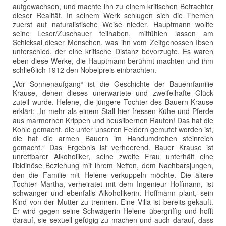
aufgewachsen, und machte ihn zu einem kritischen Betrachter
dieser Realität. In seinem Werk schlugen sich die Themen
zuerst auf naturalistische Weise nieder. Hauptmann wollte
seine Leser/Zuschauer teilhaben, mitfühlen lassen am
Schicksal dieser Menschen, was ihn vom Zeitgenossen Ibsen
unterschied, der eine kritische Distanz bevorzugte. Es waren
eben diese Werke, die Hauptmann berühmt machten und ihm
schließlich 1912 den Nobelpreis einbrachten.
„Vor Sonnenaufgang“ ist die Geschichte der Bauernfamilie
Krause, denen dieses unerwartete und zweifelhafte Glück
zuteil wurde. Helene, die jüngere Tochter des Bauern Krause
erklärt: „In mehr als einem Stall hier fressen Kühe und Pferde
aus marmornen Krippen und neusilbernen Raufen! Das hat die
Kohle gemacht, die unter unseren Feldern gemutet worden ist,
die hat die armen Bauern im Handumdrehen steinreich
gemacht.“ Das Ergebnis ist verheerend. Bauer Krause ist
unrettbarer Alkoholiker, seine zweite Frau unterhält eine
libidinöse Beziehung mit ihrem Neffen, dem Nachbarsjungen,
den die Familie mit Helene verkuppeln möchte. Die ältere
Tochter Martha, verheiratet mit dem Ingenieur Hoffmann, ist
schwanger und ebenfalls Alkoholikerin. Hoffmann plant, sein
Kind von der Mutter zu trennen. Eine Villa ist bereits gekauft.
Er wird gegen seine Schwägerin Helene übergriffig und hofft
darauf, sie sexuell gefügig zu machen und auch darauf, dass