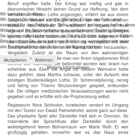
Beruf“ ergriffen hatte. Der Ertrag war mäßig und gab in
ökonomischer Hinsicht keinen Grund zur Hoffnung. Von dem
Wir benutzen Cookies
verhaltenen Wesen Loths angezogen, erfährt sie aus einem
Wir nutzen Cookies auf unserer Website. Einige von ihnen sind
Gespräch, dessen sie Zeugin wurde, von der altruistischen
essenziell für den Betrieb der Seite, während andere uns helfen, diese
Weltsicht des Mannes. Er erscheint ihr angesichts ihrer
Website und die Nutzererfahrung zu verbessern (Tracking Cookies).
eigenen Situation beinahe messianisch und beide verbringen
Sie können selbst entscheiden, ob Sie die Cookies zulassen möchten.
spontan die Nacht zusammen. Als sich Loth feige vom Feld
Bitte beachten Sie, dass bei einer Ablehnung womöglich nicht mehr
des Geschehens macht, sieht man sie verzweifelt mit dem
alle Funktionalitäten der Seite zur Verfügung stehen.
Smartphone hantieren, um einen Kontakt zu Loth herzustellen.
Vergeblich. Zuletzt ist der Raum von den wahnsinnigen
Schreien Marthas erfüllt, die man von ihrem totgeborenen Kind
Akzeptieren
Ablehnen
trennte. Der Wahnsinn, der befürchtet worden war, brach nun
Weitere Informationen
scheinbar aus. Eben die Angst vor diesem Wahnsinn hatte
dazu geführt, dass Martha zuhause, unter der Aufsicht des
einstigen Studienkollegen Loths, Dr. Schimmelpfennig, nervig
und fahrig von Thiemo Strutzenberger gespielt, entbunden
hat. Die nötigen medizinischen Voraussetzungen waren nicht
gegeben und so erfüllte sich die Prophezeiung selbst.
Regisseurin Nora Schlocker, inzwischen versiert im Umgang
mit den Texten von Ewald Palmetshofer, setzte ganz auf diese.
Das physische Spiel aller Darsteller hielt sich in Grenzen. So
mäanderte der Sprachfluss aller Darsteller durch den
weitestgehend leeren Bühnenraum von Marie Roth. Er war
großzügig gehalten, immerhin war es das Haus eines