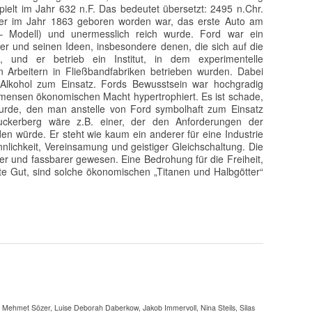
ielt im Jahr 632 n.F. Das bedeutet übersetzt: 2495 n.Chr.
er im Jahr 1863 geboren worden war, das erste Auto am
– Modell) und unermesslich reich wurde. Ford war ein
er und seinen Ideen, insbesondere denen, die sich auf die
und er betrieb ein Institut, in dem experimentelle
 Arbeitern in Fließbandfabriken betrieben wurden. Dabei
lkohol zum Einsatz. Fords Bewusstsein war hochgradig
mmensen ökonomischen Macht hypertrophiert. Es ist schade,
rde, den man anstelle von Ford symbolhaft zum Einsatz
uckerberg wäre z.B. einer, der den Anforderungen der
n würde. Er steht wie kaum ein anderer für eine Industrie
nnlichkeit, Vereinsamung und geistiger Gleichschaltung. Die
ter und fassbarer gewesen. Eine Bedrohung für die Freiheit,
te Gut, sind solche ökonomischen „Titanen und Halbgötter“
er, Mehmet Sözer, Luise Deborah Daberkow, Jakob Immervoll, Nina Steils, Silas