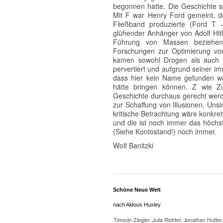
begonnen hatte. Die Geschichte sp
Mit F war Henry Ford gemeint, d
Fließband produzierte (Ford T 
glühender Anhänger von Adolf Hitl
Führung von Massen beziehen, 
Forschungen zur Optimierung von
kamen sowohl Drogen als auch A
pervertiert und aufgrund seiner i
dass hier kein Name gefunden wu
hätte bringen können. Z wie Z
Geschichte durchaus gerecht werde
zur Schaffung von Illusionen, Unsi
kritische Betrachtung wäre konkre
und die ist noch immer das höchs
(Siehe Kontostand!) noch immer.
Wolf Banitzki
Schöne Neue Welt
nach Aldous Huxley
Timocin Ziegler. Julia Richter, Jonathan Hutt