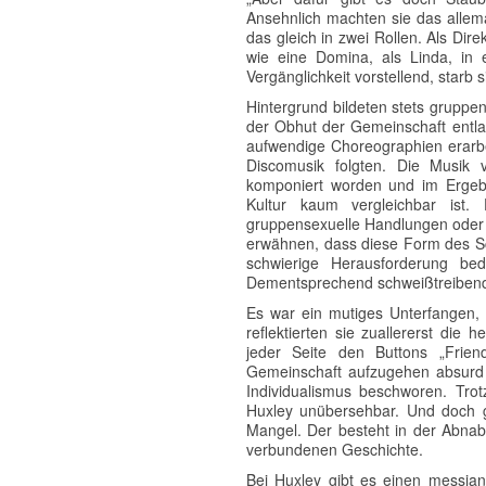
Ansehnlich machten sie das allem
das gleich in zwei Rollen. Als Dir
wie eine Domina, als Linda, in 
Vergänglichkeit vorstellend, star
Hintergrund bildeten stets grupp
der Obhut der Gemeinschaft entla
aufwendige Choreographien erarbe
Discomusik folgten. Die Musi
komponiert worden und im Ergebn
Kultur kaum vergleichbar ist.
gruppensexuelle Handlungen oder Fr
erwähnen, dass diese Form des Sc
schwierige Herausforderung be
Dementsprechend schweißtreibend
Es war ein mutiges Unterfangen, 
reflektierten sie zuallererst die 
jeder Seite den Buttons „Friend
Gemeinschaft aufzugehen absurd 
Individualismus beschworen. Tro
Huxley unübersehbar. Und doch g
Mangel. Der besteht in der Abna
verbundenen Geschichte.
Bei Huxley gibt es einen messian