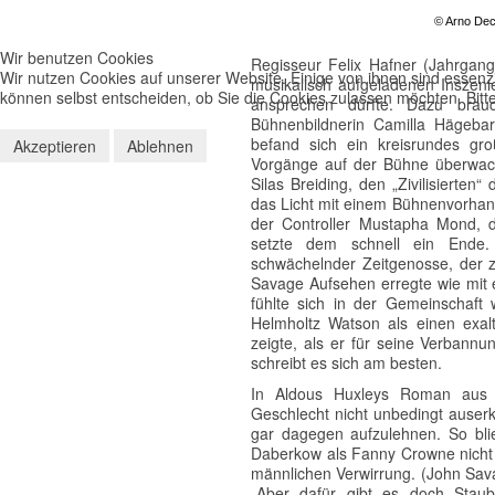
© Arno Decl
Wir benutzen Cookies
Regisseur Felix Hafner (Jahrgan
Wir nutzen Cookies auf unserer Website. Einige von ihnen sind essenzi
musikalisch aufgeladenen Inszeni
können selbst entscheiden, ob Sie die Cookies zulassen möchten. Bitte
ansprechen dürfte. Dazu brauch
Bühnenbildnerin Camilla Hägeb
befand sich ein kreisrundes gro
Akzeptieren
Ablehnen
Vorgänge auf der Bühne überwach
Silas Breiding, den „Zivilisierten
das Licht mit einem Bühnenvorhan
der Controller Mustapha Mond, di
setzte dem schnell ein Ende.
schwächelnder Zeitgenosse, der z
Savage Aufsehen erregte wie mit e
fühlte sich in der Gemeinschaf
Helmholtz Watson als einen exalt
zeigte, als er für seine Verbannu
schreibt es sich am besten.
In Aldous Huxleys Roman aus 
Geschlecht nicht unbedingt auserko
gar dagegen aufzulehnen. So bli
Daberkow als Fanny Crowne nicht v
männlichen Verwirrung. (John Sav
„Aber dafür gibt es doch Staub