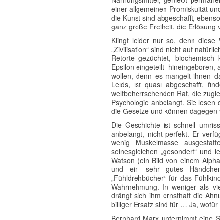
Nahrungsmittel, genießt permanen
einer allgemeinen Promiskuität un
die Kunst sind abgeschafft, ebenso
ganz große Freiheit, die Erlösung 
Klingt leider nur so, denn diese
„Zivilisation“ sind nicht auf natü
Retorte gezüchtet, biochemisch k
Epsilon eingeteilt, hineingeboren
wollen, denn es mangelt ihnen da
Leids, ist quasi abgeschafft, fi
weltbeherrschenden Rat, die zugle
Psychologie anbelangt. Sie lesen 
die Gesetze und können dagegen ve
Die Geschichte ist schnell umris
anbelangt, nicht perfekt. Er verf
wenig Muskelmasse ausgestattet,
seinesgleichen „gesondert“ und l
Watson (ein Bild von einem Alpha-P
und ein sehr gutes Händchen 
„Fühldrehbücher“ für das Fühlkino
Wahrnehmung. In weniger als vi
drängt sich ihm ernsthaft die Ah
billiger Ersatz sind für … Ja, wofü
Bernhard Marx unternimmt eine Saf