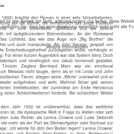
air
g 1992) brachte den Roman in einer sehr körperbetonten,
ell für den Betrieb der Seite, während andere uns helfen, diese Websi
erung auf die Bühne, die vornehmlich das junge Publikum
 beachten Sie, dass bei einer Ablehnung womöglich nicht mehr alle Fun
te er eine unverstellte Spielfläche und die lieferte
arth mit lackglänzendem Bühnenboden. An der Rückwand
ßes Lichtfeld, das wie das Auge von „Big Brother“ die
te und auch manipulierte. Als John Savage, gespielt von
Weitere Informationen
“ die Entscheidungsfreiheit zurückgeben wollte, verhängte er
g. Für einen kurzen Augenblick war das System blind. Doch
abolisch und eindringlich von Jakob Immervoll gestaltet,
 Timocin Zieglers Bernhard Marx war ein emotional
um Messias nicht taugte, denn als er mit Linda und John
xotischen Tieren, stiegen seine „Werte“ unerwartet und er
t wieder aufgehoben und wohl. Mehmet Sözer gab seinen
ierten Intellektuellen, der zumindest am Ende Heroismus
ng einen Schlechtwetterort forderte. Bei schlechtem Wetter
dem Jahr 1932 ist unübersehbar, dass das weibliche
ren ist, die dystopische Welt in Frage zu stellen oder sich
eben Julia Richter als Lenina Crowne und Luise Deborah
iel mehr als der Part als Stichwortgeber oder Kontrast zur
age: „Ich würde für dich den Boden fegen!“ Lenina Crowne:
sauger und Epsilon Semi-Kretins zu ihrer Bedienung.“)