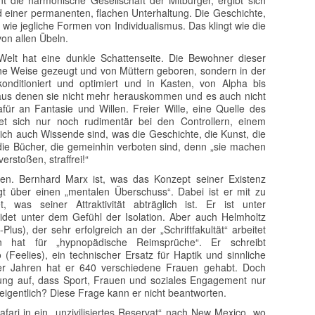
t die harmonische Gesellschaft der Mitbürger, ergibt sich
d einer permanenten, flachen Unterhaltung. Die Geschichte,
 wie jegliche Formen von Individualismus. Das klingt wie die
von allen Übeln.
 Welt hat eine dunkle Schattenseite. Die Bewohner dieser
rliche Weise gezeugt und von Müttern geboren, sondern in der
onditioniert und optimiert und in Kasten, von Alpha bis
, aus denen sie nicht mehr herauskommen und es auch nicht
für an Fantasie und Willen. Freier Wille, eine Quelle des
ndet sich nur noch rudimentär bei den Controllern, einem
ich auch Wissende sind, was die Geschichte, die Kunst, die
die Bücher, die gemeinhin verboten sind, denn „sie machen
rstoßen, straffrei!“
sen. Bernhard Marx ist, was das Konzept seiner Existenz
ügt über einen „mentalen Überschuss“. Dabei ist er mit zu
 was seiner Attraktivität abträglich ist. Er ist unter
eidet unter dem Gefühl der Isolation. Aber auch Helmholtz
lus), der sehr erfolgreich an der „Schriftfakultät“ arbeitet
hat für „hypnopädische Reimsprüche“. Er schreibt
 (Feelies), ein technischer Ersatz für Haptik und sinnliche
er Jahren hat er 640 verschiedene Frauen gehabt. Doch
nung auf, dass Sport, Frauen und soziales Engagement nur
r eigentlich? Diese Frage kann er nicht beantworten.
ari in ein „unzivilisiertes Reservat“ nach New Mexico, wo