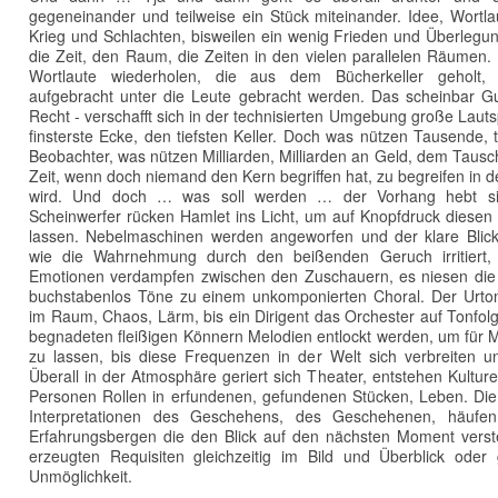
gegeneinander und teilweise ein Stück miteinander. Idee, Wortlau
Krieg und Schlachten, bisweilen ein wenig Frieden und Überlegung
die Zeit, den Raum, die Zeiten in den vielen parallelen Räumen. 
Wortlaute wiederholen, die aus dem Bücherkeller geholt, a
aufgebracht unter die Leute gebracht werden. Das scheinbar Gut
Recht - verschafft sich in der technisierten Umgebung große Lautsp
finsterste Ecke, den tiefsten Keller. Doch was nützen Tausende, 
Beobachter, was nützen Milliarden, Milliarden an Geld, dem Tausch
Zeit, wenn doch niemand den Kern begriffen hat, zu begreifen in de
wird. Und doch … was soll werden … der Vorhang hebt sich
Scheinwerfer rücken Hamlet ins Licht, um auf Knopfdruck diesen
lassen. Nebelmaschinen werden angeworfen und der klare Blic
wie die Wahrnehmung durch den beißenden Geruch irritiert, d
Emotionen verdampfen zwischen den Zuschauern, es niesen die Be
buchstabenlos Töne zu einem unkomponierten Choral. Der Urto
im Raum, Chaos, Lärm, bis ein Dirigent das Orchester auf Tonfolg
begnadeten fleißigen Könnern Melodien entlockt werden, um für 
zu lassen, bis diese Frequenzen in der Welt sich verbreiten und
Überall in der Atmosphäre geriert sich Theater, entstehen Kultur
Personen Rollen in erfundenen, gefundenen Stücken, Leben. Die 
Interpretationen des Geschehens, des Geschehenen, häufe
Erfahrungsbergen die den Blick auf den nächsten Moment verstel
erzeugten Requisiten gleichzeitig im Bild und Überblick oder 
Unmöglichkeit.