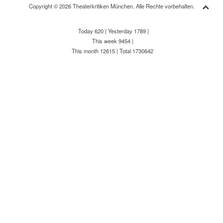
Copyright © 2026 Theaterkritiken München. Alle Rechte vorbehalten.
Today 620
|
Yesterday 1789
|
This week 9454
|
This month 12615
|
Total 1730642