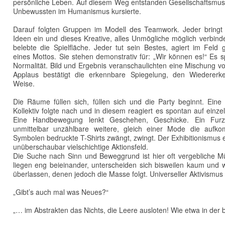
persönliche Leben. Auf diesem Weg entstanden Gesellschaftsmus
Unbewussten im Humanismus kursierte.
Darauf folgten Gruppen im Modell des Teamwork. Jeder bringt
Ideen ein und dieses Kreative, alles Unmögliche möglich verbinde
belebte die Spielfläche. Jeder tut sein Bestes, agiert im Feld 
eines Mottos. Sie stehen demonstrativ für: „Wir können es!“ Es s
Normalität. Bild und Ergebnis veranschaulichten eine Mischung vo
Applaus bestätigt die erkennbare Spiegelung, den Wiedererk
Weise.
Die Räume füllen sich, füllen sich und die Party beginnt. Eine 
Kollektiv folgte nach und in diesem reagiert es spontan auf einz
Eine Handbewegung lenkt Geschehen, Geschicke. Ein Furz 
unmittelbar unzählbare weitere, gleich einer Mode die auf
Symbolen bedruckte T-Shirts zwängt, zwingt. Der Exhibitionismus e
unüberschaubar vielschichtige Aktionsfeld.
Die Suche nach Sinn und Beweggrund ist hier oft vergebliche 
liegen eng beieinander, unterscheiden sich bisweilen kaum und 
überlassen, denen jedoch die Masse folgt. Universeller Aktivismus 
„Gibt’s auch mal was Neues?“
„… im Abstrakten das Nichts, die Leere ausloten! Wie etwa in der