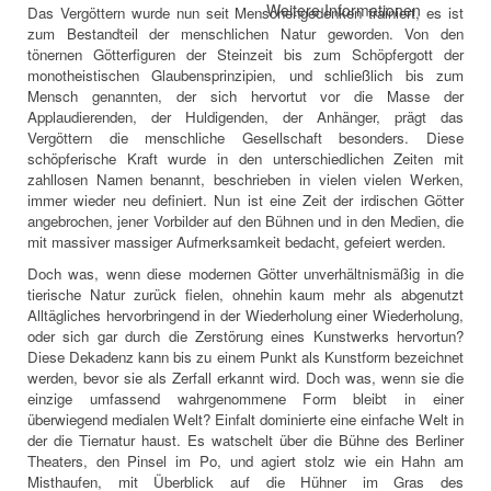
Weitere Informationen
Das Vergöttern wurde nun seit Menschengedenken trainiert, es ist
zum Bestandteil der menschlichen Natur geworden. Von den
tönernen Götterfiguren der Steinzeit bis zum Schöpfergott der
monotheistischen Glaubensprinzipien, und schließlich bis zum
Mensch genannten, der sich hervortut vor die Masse der
Applaudierenden, der Huldigenden, der Anhänger, prägt das
Vergöttern die menschliche Gesellschaft besonders. Diese
schöpferische Kraft wurde in den unterschiedlichen Zeiten mit
zahllosen Namen benannt, beschrieben in vielen vielen Werken,
immer wieder neu definiert. Nun ist eine Zeit der irdischen Götter
angebrochen, jener Vorbilder auf den Bühnen und in den Medien, die
mit massiver massiger Aufmerksamkeit bedacht, gefeiert werden.
Doch was, wenn diese modernen Götter unverhältnismäßig in die
tierische Natur zurück fielen, ohnehin kaum mehr als abgenutzt
Alltägliches hervorbringend in der Wiederholung einer Wiederholung,
oder sich gar durch die Zerstörung eines Kunstwerks hervortun?
Diese Dekadenz kann bis zu einem Punkt als Kunstform bezeichnet
werden, bevor sie als Zerfall erkannt wird. Doch was, wenn sie die
einzige umfassend wahrgenommene Form bleibt in einer
überwiegend medialen Welt? Einfalt dominierte eine einfache Welt in
der die Tiernatur haust. Es watschelt über die Bühne des Berliner
Theaters, den Pinsel im Po, und agiert stolz wie ein Hahn am
Misthaufen, mit Überblick auf die Hühner im Gras des