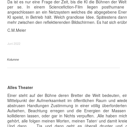
Da ist es nur eine Frage der Zeit, bis die KI die Bühnen der Wel
per se. In einem Sciencefiction-Film liegen posthumane
angeschlossen an ein Netzsystem welches die abgegebene Ener
KI speist, in Betrieb hält. Welch grandiose Idee. Spätestens dan
mehr zwischen den reflektierenden Bildschirmen. Es hat sich erübri
C.M.Meier
Juni 2022
Kolumne
Alles Theater
Einer steht auf der Bühne deren Bretter die Welt bedeuten, ein
Mittelpunkt der Aufmerksamkeit im öffentlichen Raum und wied
abstrusen Handlungen Zustimmung in einer völlig überforderten 
Aufsehen, Beachtung erregen und die Energien der Massen a
kollidieren lassen, oder gar in Nichts verpuffen. ‚Alle haben mi
gehört, alle folgen meinen Worten, meinen Taten‘ und damit kreier
Und dann … Tja und dann geht es überall drunter und dr