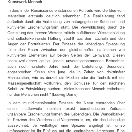
Kunstwerk Mensch
In den, in der Renaissance entstandenen Portraits wird die Idee vom
Menschen erstmals deutlich erkennbar. Die Realisierung fand
äußerlich durch die Verbindung von naturgegebener Schönheit und
kultivierter Erscheinungsform statt. Die Verwirklichung durch die
Gestaltung des inneren Wesens mittels aufklärende Wissensbildung
und selbsterkennende Haltung strahlt aus dem Lächeln und den
Augen der Portraitierten. Der Prozess der lebendigen Spiegelung
füllte den Raum zwischen den gleichermaßen natürlichen wie
kultivierten Elementen auf beiden Seiten der Leinwand. Diesen
nachzuvollziehen gelingt jedem unvoreingenommenen Betrachter,
auch noch hunderte Jahre nach der Entstehung. Besonders
angesprochen fühlen sich jene, die in Zeiten von doktrinärer
Manipulation, wie es derzeit die Medien oder die Technik mit der
Massengesellschaft vollführen, den Schlüssel für den nächsten
Schritt zu Entwicklung suchen. „Vieles kann der Mensch entbehren,
nur den Menschen nicht.“ (Ludwig Börne)
In dem multidimensionalen Prozess der Natur entstanden über
einen, mittlerweile ziemlich exakt berechenbaren Zeitraum
unzählbare Erscheinungsformen des Lebendigen. Die Wandelbarkeit
im Prozess des Werdens und Vergehens ist es, die das Lebendige
auszeichnet. Je vielfältiger eine Spezies angelegt ist, umso
umfassender ist ihr Einfluss auf die unmittelbare Umgebung. Eine