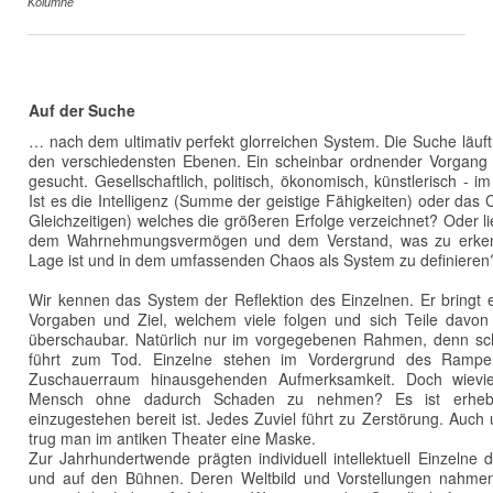
Kolumne
Auf der Suche
… nach dem ultimativ perfekt glorreichen System. Die Suche läuft
den verschiedensten Ebenen. Ein scheinbar ordnender Vorgang 
gesucht. Gesellschaftlich, politisch, ökonomisch, künstlerisch - im
Ist es die Intelligenz (Summe der geistige Fähigkeiten) oder das
Gleichzeitigen) welches die größeren Erfolge verzeichnet? Oder lie
dem Wahrnehmungsvermögen und dem Verstand, was zu erkenne
Lage ist und in dem umfassenden Chaos als System zu definieren
Wir kennen das System der Reflektion des Einzelnen. Er bringt e
Vorgaben und Ziel, welchem viele folgen und sich Teile davo
überschaubar. Natürlich nur im vorgegebenen Rahmen, denn sc
führt zum Tod. Einzelne stehen im Vordergrund des Rampe
Zuschauerraum hinausgehenden Aufmerksamkeit. Doch wieviel
Mensch ohne dadurch Schaden zu nehmen? Es ist erhebli
einzugestehen bereit ist. Jedes Zuviel führt zu Zerstörung. Auch
trug man im antiken Theater eine Maske.
Zur Jahrhundertwende prägten individuell intellektuell Einzeln
und auf den Bühnen. Deren Weltbild und Vorstellungen nahmen