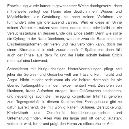
Entwicklung wurde immer in gewaltsamer Weise durchgesetzt, doch
mittlerweile verfügt der Homo über deutlich mehr Wissen und
Möglichkeiten zur Gestaltung als noch seinen Vorfahren vor
fünfhundert oder gar dreitausend Jahren. Wird er diese im Sinne
seines Wohles zu nutzen verstehen, darzustellen, oder bleibt es ein
Versuchsstadium an dessen Ende das Ende steht? Denn wie sollte
ein Cyborg in der Natur überleben, wenn er zwar die Bausteine ihrer
Erscheinungsformen definieren und neu verbinden kann, doch bei
einem Stromausfall in sich zusammenfällt? Spätestens dann fällt
auch der Pinsel aus dem Po und der Hahn schafft keinen Strich
mehr auf eine Leinwand.
Schockieren mit blutig-unblutigen Horror-Vorstellungen pflegt seit
jeher die Gefühls- und Gedankenwelt um Hässlichkeit, Furcht und
Angst. Nicht minder bedeutsam als die heitere Harmonie ist sie
ebenso Kulturspektrum in dem experimentiert wird. Zerstören von
Illusionen, krass Aufsehen erregen, irren Größenwahn zelebrieren,
und neuerdings auch die Freilegung körperlicher Intimität gehören
zum Tagesgeschäft in diesem Kunstbetrieb. Fans gab und gibt es
dafür ausreichend, die mit wohlig kaltem Schauer, Zerstückelung,
Kinderkitsch und Obszönität Identifizierungsmodelle und
Unterhaltung finden. Alles was nur lange und oft genug lautstark
verbreitet wird, formt und prägt den Homo zu differenzierter Art.