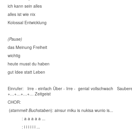
ich kann sein alles
alles ist wie nix
Kolossal Entwicklung
(Pause)
das Meinung Freiheit
wichtig
heute musst du haben
gut Idee statt Leben
Einrufer: Irre - einfach Über - Irre - genial vollschwach Saube
+…+…+…+… Zeitgeist
CHOR:
(
stammelt Buchstaben
): ainsur miku is nukisa wunio is...
: a a a a a ...
: i i i i i i ...