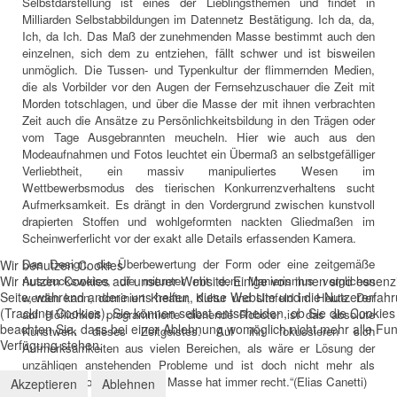
Selbstdarstellung ist eines der Lieblingsthemen und findet in
Milliarden Selbstabbildungen im Datennetz Bestätigung. Ich da, da,
Ich, da Ich. Das Maß der zunehmenden Masse bestimmt auch den
einzelnen, sich dem zu entziehen, fällt schwer und ist bisweilen
unmöglich. Die Tussen- und Typenkultur der flimmernden Medien,
die als Vorbilder vor den Augen der Fernsehzuschauer die Zeit mit
Morden totschlagen, und über die Masse der mit ihnen verbrachten
Zeit auch die Ansätze zu Persönlichkeitsbildung in den Trägen oder
vom Tage Ausgebrannten meucheln. Hier wie auch aus den
Modeaufnahmen und Fotos leuchtet ein Übermaß an selbstgefälliger
Verliebtheit, ein massiv manipuliertes Wesen im
Wettbewerbsmodus des tierischen Konkurrenzverhaltens sucht
Aufmerksamkeit. Es drängt in den Vordergrund zwischen kunstvoll
drapierten Stoffen und wohlgeformten nackten Gliedmaßen im
Scheinwerferlicht vor der exakt alle Details erfassenden Kamera.
Das Design, die Überbewertung der Form oder eine zeitgemäße
Wir benutzen Cookies
Wir nutzen Cookies auf unserer Website. Einige von ihnen sind essenzie
Ausdrucksweise, die mitunter mit dem Manierismus verglichen
Seite, während andere uns helfen, diese Website und die Nutzererfah
werden kann, dominiert Kreatur, Kultur und Umfeld im Heute. Der
(Tracking Cookies). Sie können selbst entscheiden, ob Sie die Cookies
auf Höflichkeit programmierte dienende Roboter ist das absolute
beachten Sie, dass bei einer Ablehnung womöglich nicht mehr alle Funk
Kunstwerk dieses Zeitgeistes. Auf ihn fokussieren sich
Verfügung stehen.
Aufmerksamkeiten aus vielen Bereichen, als wäre er Lösung der
unzähligen anstehenden Probleme und ist doch nicht mehr als
Ablenkung von diesen. „Die Masse hat immer recht.“(Elias Canetti)
Akzeptieren
Ablehnen