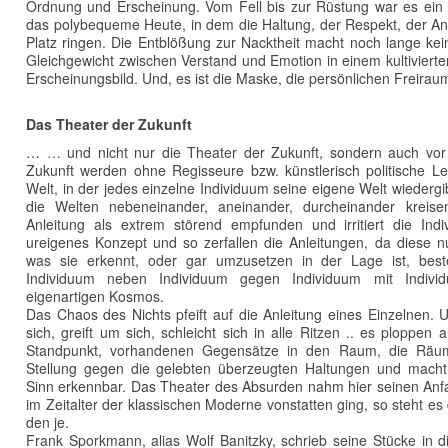
Ordnung und Erscheinung. Vom Fell bis zur Rüstung war es ein s
das polybequeme Heute, in dem die Haltung, der Respekt, der A
Platz ringen. Die Entblößung zur Nacktheit macht noch lange ke
Gleichgewicht zwischen Verstand und Emotion in einem kultivie
Erscheinungsbild. Und, es ist die Maske, die persönlichen Freirau
Das Theater der Zukunft
… … und nicht nur die Theater der Zukunft, sondern auch vor 
Zukunft werden ohne Regisseure bzw. künstlerisch politische L
Welt, in der jedes einzelne Individuum seine eigene Welt wiederg
die Welten nebeneinander, aneinander, durcheinander kreise
Anleitung als extrem störend empfunden und irritiert die Indiv
ureigenes Konzept und so zerfallen die Anleitungen, da diese nur
was sie erkennt, oder gar umzusetzen in der Lage ist, bestenf
Individuum neben Individuum gegen Individuum mit Individu
eigenartigen Kosmos.
Das Chaos des Nichts pfeift auf die Anleitung eines Einzelnen. U
sich, greift um sich, schleicht sich in alle Ritzen .. es ploppen a
Standpunkt, vorhandenen Gegensätze in den Raum, die Räume
Stellung gegen die gelebten überzeugten Haltungen und macht
Sinn erkennbar. Das Theater des Absurden nahm hier seinen Anfa
im Zeitalter der klassischen Moderne vonstatten ging, so steht es 
den je.
Frank Sporkmann, alias Wolf Banitzky, schrieb seine Stücke in di