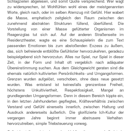
Schlagzeilen abgelesen, und somit Quote versprechend. Wer wagt
zu widersprechen, ist Wohlfühlen wohl eines der meistgenannten
Worte, gleich nach, oder im selben Atemzug mit Gefühl. Hier wabert
die Masse, emphatisch zeitgleich den Raum zwischen den
zunehmend abstrakten Strukturen füllend, überfüllend. Die
Vorstellung von einer Masse gefütterter Organismen im
Reagenzglas tut sich auf. Auf der anderen Straßenseite im
Residenztheater, wagte es eine Schauspielerin die zum Text
passenden Emotionen bis zum abstoßenden Exzess zu äußern,
das, sich befreiende entblößte Gefühlstier hervorzukehren, geradezu
beispielgebend sich hervorzutun. Alles nur Spiel, nur Spiel in dieser
Zeit, in der Form und Inhalt oft vergeblich nach adäquater
Übereinstimmung suchen. Aus dem Gleichgewicht geraten sind die
ehemals natürlich kultivierten Persönlichkeits- und Umgangsformen.
Grenzen wurden aufgelöst, verschoben, ohne dass neue gesetzt
wurden. Was entstand ist keinesfalls grenzenlose Freiheit,
höchstens Unkultiviertheit, Respektlosigkeit, Mangel an
grundlegenden Umgangsformen. Denn in diesem Bereich kippte ein,
in den letzten Jahrhunderten gepflegtes, Kräfteverhältnis zwischen
Verstand und Gefühl einerseits innerlich, zwischen Haltung und
Ausdruck andererseits äußerlich. Die glorifizierte Ich-Kultur der
vergangen Jahre beginnt immer abstrusere Verhalten
hervorzutreiben, simple Triebsteuerung vorweg.