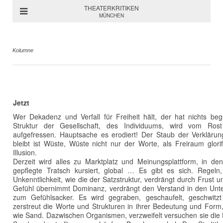
THEATERKRITIKEN
MÜNCHEN
Kolumne
Jetzt
Wer Dekadenz und Verfall für Freiheit hält, der hat nichts begr
Struktur der Gesellschaft, des Individuums, wird vom Ros
aufgefressen. Hauptsache es erodiert! Der Staub der Verklärung
bleibt ist Wüste, Wüste nicht nur der Worte, als Freiraum glorifiz
Illusion.
Derzeit wird alles zu Marktplatz und Meinungsplattform, in de
gepflegte Tratsch kursiert, global … Es gibt es sich. Regeln
Unkenntlichkeit, wie die der Satzstruktur, verdrängt durch Frust
Gefühl übernimmt Dominanz, verdrängt den Verstand in den Unter
zum Gefühlsacker. Es wird gegraben, geschaufelt, geschwitz
zerstreut die Worte und Strukturen in ihrer Bedeutung und Form,
wie Sand. Dazwischen Organismen, verzweifelt versuchen sie die