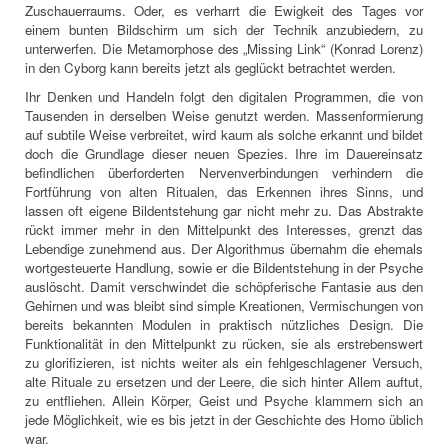
Zuschauerraums. Oder, es verharrt die Ewigkeit des Tages vor
einem bunten Bildschirm um sich der Technik anzubiedern, zu
unterwerfen. Die Metamorphose des „Missing Link“ (Konrad Lorenz)
in den Cyborg kann bereits jetzt als geglückt betrachtet werden.
Ihr Denken und Handeln folgt den digitalen Programmen, die von
Tausenden in derselben Weise genutzt werden. Massenformierung
auf subtile Weise verbreitet, wird kaum als solche erkannt und bildet
doch die Grundlage dieser neuen Spezies. Ihre im Dauereinsatz
befindlichen überforderten Nervenverbindungen verhindern die
Fortführung von alten Ritualen, das Erkennen ihres Sinns, und
lassen oft eigene Bildentstehung gar nicht mehr zu. Das Abstrakte
rückt immer mehr in den Mittelpunkt des Interesses, grenzt das
Lebendige zunehmend aus. Der Algorithmus übernahm die ehemals
wortgesteuerte Handlung, sowie er die Bildentstehung in der Psyche
auslöscht. Damit verschwindet die schöpferische Fantasie aus den
Gehirnen und was bleibt sind simple Kreationen, Vermischungen von
bereits bekannten Modulen in praktisch nützliches Design. Die
Funktionalität in den Mittelpunkt zu rücken, sie als erstrebenswert
zu glorifizieren, ist nichts weiter als ein fehlgeschlagener Versuch,
alte Rituale zu ersetzen und der Leere, die sich hinter Allem auftut,
zu entfliehen. Allein Körper, Geist und Psyche klammern sich an
jede Möglichkeit, wie es bis jetzt in der Geschichte des Homo üblich
war.