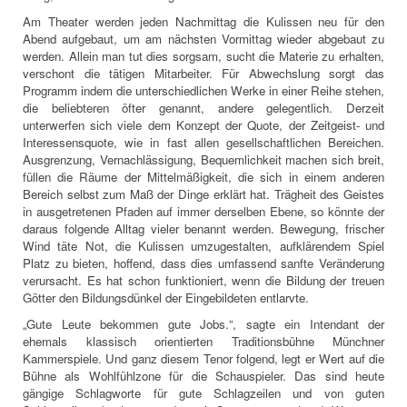
Am Theater werden jeden Nachmittag die Kulissen neu für den
Abend aufgebaut, um am nächsten Vormittag wieder abgebaut zu
werden. Allein man tut dies sorgsam, sucht die Materie zu erhalten,
verschont die tätigen Mitarbeiter. Für Abwechslung sorgt das
Programm indem die unterschiedlichen Werke in einer Reihe stehen,
die beliebteren öfter genannt, andere gelegentlich. Derzeit
unterwerfen sich viele dem Konzept der Quote, der Zeitgeist- und
Interessensquote, wie in fast allen gesellschaftlichen Bereichen.
Ausgrenzung, Vernachlässigung, Bequemlichkeit machen sich breit,
füllen die Räume der Mittelmäßigkeit, die sich in einem anderen
Bereich selbst zum Maß der Dinge erklärt hat. Trägheit des Geistes
in ausgetretenen Pfaden auf immer derselben Ebene, so könnte der
daraus folgende Alltag vieler benannt werden. Bewegung, frischer
Wind täte Not, die Kulissen umzugestalten, aufklärendem Spiel
Platz zu bieten, hoffend, dass dies umfassend sanfte Veränderung
verursacht. Es hat schon funktioniert, wenn die Bildung der treuen
Götter den Bildungsdünkel der Eingebildeten entlarvte.
„Gute Leute bekommen gute Jobs.“, sagte ein Intendant der
ehemals klassisch orientierten Traditionsbühne Münchner
Kammerspiele. Und ganz diesem Tenor folgend, legt er Wert auf die
Bühne als Wohlfühlzone für die Schauspieler. Das sind heute
gängige Schlagworte für gute Schlagzeilen und von guten