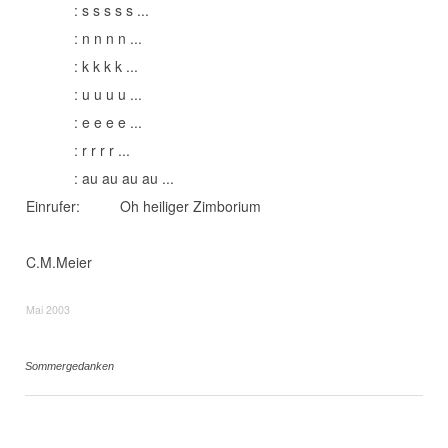
: s s s s s ...
: n n n n ...
: k k k k ...
: u u u u ...
: e e e e ...
: r r r r ...
: au au au au ...
Einrufer: Oh heiliger Zimborium
C.M.Meier
Mai 2003
Sommergedanken