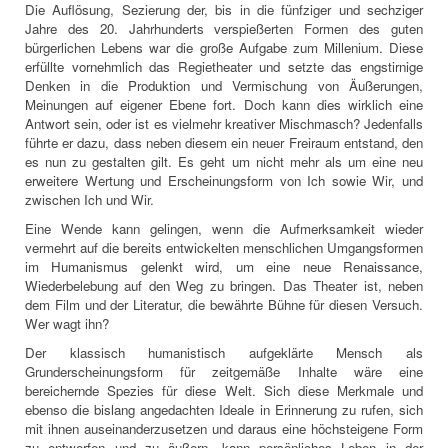
Die Auflösung, Sezierung der, bis in die fünfziger und sechziger
Jahre des 20. Jahrhunderts verspießerten Formen des guten
bürgerlichen Lebens war die große Aufgabe zum Millenium. Diese
erfüllte vornehmlich das Regietheater und setzte das engstirnige
Denken in die Produktion und Vermischung von Äußerungen,
Meinungen auf eigener Ebene fort. Doch kann dies wirklich eine
Antwort sein, oder ist es vielmehr kreativer Mischmasch? Jedenfalls
führte er dazu, dass neben diesem ein neuer Freiraum entstand, den
es nun zu gestalten gilt. Es geht um nicht mehr als um eine neu
erweitere Wertung und Erscheinungsform von Ich sowie Wir, und
zwischen Ich und Wir.
Eine Wende kann gelingen, wenn die Aufmerksamkeit wieder
vermehrt auf die bereits entwickelten menschlichen Umgangsformen
im Humanismus gelenkt wird, um eine neue Renaissance,
Wiederbelebung auf den Weg zu bringen. Das Theater ist, neben
dem Film und der Literatur, die bewährte Bühne für diesen Versuch.
Wer wagt ihn?
Der klassisch humanistisch aufgeklärte Mensch als
Grunderscheinungsform für zeitgemäße Inhalte wäre eine
bereichernde Spezies für diese Welt. Sich diese Merkmale und
ebenso die bislang angedachten Ideale in Erinnerung zu rufen, sich
mit ihnen auseinanderzusetzen und daraus eine höchsteigene Form
zu entwerfen und zu äußern, kann persönliches Leben in der