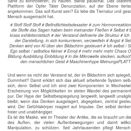
Sand zu kontrollieren, zu häufen. Banal pauschal. Das Stadtth
Plattform der Opfer Täter Denunziation, auf der Ebene tieris
angekommen. Das soll Kunst sein? Es lebe die Tiernatur und ges
Mensch ausgemacht hat.
# Stoff Stoff Stoff # Befindlichkeitsdesaster # zum Hormonreakti
die Stoffe das Sagen haben beim ineinander Fließen # Selbst # bun
krass exhibitionistisch # der Verstand definierte die Struktur # Ic
der Darstellung, in sich konkurrieren, verzweifeln # Angst # S
Denken wird von KI über den Bildschirm gesteuert # Ich selbst / Selb
Ego selber / selbstlos Keiner # Emoji # mehr mehr mehr Chaos
Bildung Ausbildung Einbildung # in die Mikrowelle stecken, aufko
den menschlichen Geist # Maschinenhype MeinungsPLAT
Und wenn es nicht der Verstand ist, der im Bildschirm sich spiege
Dummheit? Damit erklärt sich das aktuell arbeitende System selb
sich, denn Selbst und Ich sind zwei Komponenten in Wechselwi
Erscheinung von Möglichkeiten im steten Wandel des permanen
pur. Der Hype der Selbstbespiegelung langweilt, langweilt unsägl
bleibt, wenn das Denken ausgelagert, abgegeben, zentral gesteue
wird. Der Gefühlskörper reagiert auf Impulse. Der selbst denk
freier und unabhängiger.
Es ist die Maske, wie im Theater der Antike, die es braucht um d
des Außen, der vielen Außenbewegungen und damit willkürli
Manipulation, zu schützen. Seit Jahrtausenden pflegt Mensch