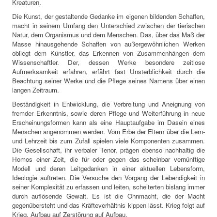
Kreaturen.
Die Kunst, der gestaltende Gedanke im eigenen bildenden Schaffen,
macht in seinem Umfang den Unterschied zwischen der tierischen
Natur, dem Organismus und dem Menschen. Das, über das Maß der
Masse hinausgehende Schaffen von außergewöhnlichen Werken
obliegt dem Künstler, das Erkennen von Zusammenhängen dem
Wissenschaftler. Der, dessen Werke besondere zeitlose
Aufmerksamkeit erfahren, erfährt fast Unsterblichkeit durch die
Beachtung seiner Werke und die Pflege seines Namens über einen
langen Zeitraum.
Beständigkeit in Entwicklung, die Verbreitung und Aneignung von
fremder Erkenntnis, sowie deren Pflege und Weiterführung in neue
Erscheinungsformen kann als eine Hauptaufgabe im Dasein eines
Menschen angenommen werden. Vom Erbe der Eltern über die Lern-
und Lehrzeit bis zum Zufall spielen viele Komponenten zusammen.
Die Gesellschaft, ihr verbaler Tenor, prägen ebenso nachhaltig die
Homos einer Zeit, die für oder gegen das scheinbar vernünftige
Modell und deren Leitgedanken in einer aktuellen Lebensform,
Ideologie auftreten. Die Versuche den Vorgang der Lebendigkeit in
seiner Komplexität zu erfassen und leiten, scheiterten bislang immer
durch auflösende Gewalt. Es ist die Ohnmacht, die der Macht
gegenübersteht und das Kräfteverhältnis kippen lässt. Krieg folgt auf
Krieg, Aufbau auf Zerstörung auf Aufbau.