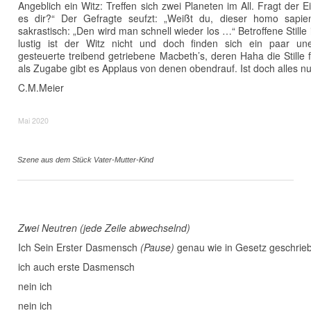
Angeblich ein Witz: Treffen sich zwei Planeten im All. Fragt der
es dir?“ Der Gefragte seufzt: „Weißt du, dieser homo sapi
sakrastisch: „Den wird man schnell wieder los …“ Betroffene Still
lustig ist der Witz nicht und doch finden sich ein paar une
gesteuerte treibend getriebene Macbeth’s, deren Haha die Stille fül
als Zugabe gibt es Applaus von denen obendrauf. Ist doch alles nu
C.M.Meier
Mai 2020
Szene aus dem Stück Vater-Mutter-Kind
Zwei Neutren (jede Zeile abwechselnd)
Ich Sein Erster Dasmensch
(Pause)
genau wie in Gesetz geschrie
ich auch erste Dasmensch
nein ich
nein ich