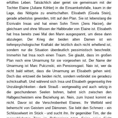
erfülltes Leben. Tatsächlich aber geriet sie gemeinsam mit der
Tochter Elaine (Juliane Köhler) in die Einsamkeitsfalle, kaum in der
Lage, das Nötigste zu erwirtschaften. Elisabeth (Gisela Stein),
gerade arbeitslos geworden, tritt auf den Plan. Sie ist lebenslang die
Erzrivalin Insas und hat einen Sohn Timm (Jens Harzer), der
gleichsam und ohne Wissen der Halbbruder von Elaine ist. Elisabeth
hat Insa bereits zwei Mal den Mann ausgespannt, um diese dann
abzulegen. Der Krieg der beiden alten Damen ist ein
tiefenpsychologischer Kraftakt der letztlich doch nicht erhellend ist,
sondern nur die Situation überdeutlich pessimistisch beschreibt.
Immerhin hat Insa noch einen Traum. Sie glaubt, dass im großen
Plan noch eine Umarmung für sie vorgesehen ist. Der Name der
Umarmung ist Marc Pulcznski, ein Pensionsgast. Naiv ist, wer da
nicht bald wittert, dass die Umarmung an Elisabeth gehen wird.
Doch das entzweit die beiden nicht, sondern verbindet sie geradezu
schicksalhaft. Und während sich Insa und Elisabeth gegenseitig ihre
Unzulänglichkeiten - dank Strauß - wortgewaltig und auch -witzig in
die geschundenen Seelen bohren, bahnt sich zwischen den
Halbgeschwistern eine Beziehung an. Nein, zum Inzest kommt es
nicht. Davor ist die Verschrobenheit Elaines. Ihr Weltbild wird
beherrscht von Geistern und Dämonen. Sie liebt den Schmerz - ein
Schlüsselwort im Stück - und sucht ihn. Ihr gegenüber Tim, der die