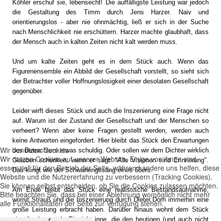
Köhler erschuf sie, lebensecht! Die auffälligste Leistung war jedoch
die Gestaltung des Timm durch Jens Harzer. Naiv und
orientierungslos - aber nie ohnmächtig, ließ er sich in der Suche
nach Menschlichkeit nie erschüttern. Harzer machte glaubhaft, dass
der Mensch auch in kalten Zeiten nicht kalt werden muss.
Und um kalte Zeiten geht es in dem Stück auch. Wenn das
Figurenensemble ein Abbild der Gesellschaft vorstellt, so sieht sich
der Betrachter voller Hoffnungslosigkeit einer desolaten Gesellschaft
gegenüber.
Leider wirft dieses Stück und auch die Inszenierung eine Frage nicht
auf. Warum ist der Zustand der Gesellschaft und der Menschen so
verheert? Wenn aber keine Fragen gestellt werden, werden auch
keine Antworten eingefordert. Hier bleibt das Stück den Erwartungen
Wir benutzen Cookies
des Betrachters etwas schuldig. Oder sollen wir dem Dichter wirklich
Wir nutzen Cookies auf unserer Website. Einige von ihnen sind
Glauben schenken, wenn er sagt: "Alle Visionen sind Erinnerung".
essenziell für den Betrieb der Seite, während andere uns helfen, diese
Das klingt wie der Schwanengesang eines 68ers.
Website und die Nutzererfahrung zu verbessern (Tracking Cookies).
Sie können selbst entscheiden, ob Sie die Cookies zulassen möchten.
Am Ende bleibt das Stück eine realistische Bestandsaufnahme,
Bitte beachten Sie, dass bei einer Ablehnung womöglich nicht mehr
womit Strauß und die Inszenierung durch Dieter Dorn immerhin eine
alle Funktionalitäten der Seite zur Verfügung stehen.
große Leistung erbracht haben. Darüber hinaus wohnt dem Stück
eine fundamentale Einsicht inne, die den heutigen (und auch nicht