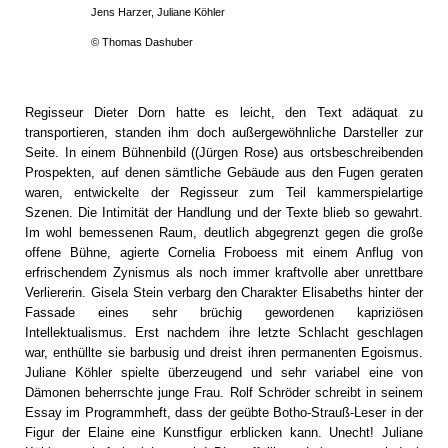
Jens Harzer, Juliane Köhler
© Thomas Dashuber
Regisseur Dieter Dorn hatte es leicht, den Text adäquat zu
transportieren, standen ihm doch außergewöhnliche Darsteller zur
Seite. In einem Bühnenbild ((Jürgen Rose) aus ortsbeschreibenden
Prospekten, auf denen sämtliche Gebäude aus den Fugen geraten
waren, entwickelte der Regisseur zum Teil kammerspielartige
Szenen. Die Intimität der Handlung und der Texte blieb so gewahrt.
Im wohl bemessenen Raum, deutlich abgegrenzt gegen die große
offene Bühne, agierte Cornelia Froboess mit einem Anflug von
erfrischendem Zynismus als noch immer kraftvolle aber unrettbare
Verliererin. Gisela Stein verbarg den Charakter Elisabeths hinter der
Fassade eines sehr brüchig gewordenen kapriziösen
Intellektualismus. Erst nachdem ihre letzte Schlacht geschlagen
war, enthüllte sie barbusig und dreist ihren permanenten Egoismus.
Juliane Köhler spielte überzeugend und sehr variabel eine von
Dämonen beherrschte junge Frau. Rolf Schröder schreibt in seinem
Essay im Programmheft, dass der geübte Botho-Strauß-Leser in der
Figur der Elaine eine Kunstfigur erblicken kann. Unecht! Juliane