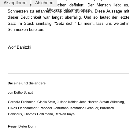
Akzeptieren
Ablehnen
heutigen) deutschen Menschen definiert. Der Mensch liebt es,
Weitere Informationen
Schmerzen zu erfahren, ohne daran zu leiden. Diese Aussage mit
dieser Deutlichkeit war längst überfällig. Und so lautet der letzte
Satz im Stück sinnfällig: "Setz dich!" Er meint, lass uns weiterhin
Schmerzen bereiten.
Wolf Banitzki
Die eine und die andere
von Botho Strauß
Cornelia Froboess, Gisela Stein, Juliane Köhler, Jens Harzer, Stefan Wilkening,
Lukas Eichhammer / Raphael Gehrmann, Katharina Gebauer, Burchard
Dabinnus, Thomas Holtzmann, Berivan Kaya
Regie: Dieter Dorn