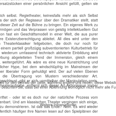
satzstücken einer persönlichen Ansicht gefüllt, gelten sie
ch selbst. Regietheater, keinesfalls mehr als sich Selbst
 der sich der Regisseur über den Dramatiker stellt, statt
dieser Zeit auf die Bühne zu bringen. Ein eigenes Werk zu
Vermögen und das Verprassen von geistig intellektuellem Gut
on fast ein Geschäftsmodell in einer Welt, die aus purer
re Existenzberechtigung ableitet. All dies wird unter den
 Theaterklassiker feilgeboten, die doch nur noch für
nem partiell großzügig subventionierten Kulturbetrieb für
e wiederum umfassend technisch aktivierte Einbildung wird
ung abgeleiteten Trend der Immersion, gleich einem
, weitergeführt. Als wäre es eine neue Kunstrichtung und
tlicher Hype, bei dem windschlüpfrig im Mainstream der
r liberaler Form gehuldigt wird. Der auf vielen Ebenen
t die Übertragung von Mustern verschiedenster Art.
schleust, gibt er sich unmittelbar der Manipulation preis.
ell für den Betrieb der Seite, während andere uns helfen, diese Websi
heateraufgabe, entfernt sich dieser Art-Aktionismus immer
 beachten Sie, dass bei einer Ablehnung womöglich nicht mehr alle Fun
riftet - oder ist es doch nur der natürliche Prozess vom
enbart. Und am klassischen Theater vergingen sich einige,
Weitere Informationen
 zu demonstrieren. Ist das das Ende? Nein. Es wird wieder
ntlich häufiger ihre Namen lesen auf den Spielplänen der