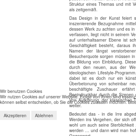
Struktur eines Themas und mit Ver
als zeitgemäß.
Das Design in der Kunst feiert si
inszenierende Bezugnahme mittels
dessen Werk zu achten und es in 
verfassen, liegt nicht in seinem 
auf unterhaltsamer Ebene ist sch
Geschäftigkeit besteht, daraus ih
Namen der längst verstorbenen
Besucherquote sorgen müssen in ei
die Bildung von Einbildung. Dies
durch den neuen, aus der Werb
ideologischen Lifestyle-Programm
dabei ist es doch nur ein küns
Überbetonung von scheinbar neue
beschäftigte Zuschauer erfähr
Wir benutzen Cookies
Beeindruckbar durch die Szenen ge
Wir nutzen Cookies auf unserer Website. Einige von ihnen sind essenzi
Von Aufklärung, der klassischen T
können selbst entscheiden, ob Sie die Cookies zulassen möchten. Bitte
weiter.
Bedeutet das - in die Irre abged
Akzeptieren
Ablehnen
Werden ins Vergehen, der sich off
wohl um auch seine Sterblichkeit
werden … und dann wird man hoffe
Gegenwart