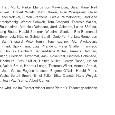
 Fian, Moritz Rinke, Marius von Mayenburg, Sarah Kane, Neil
schwilli, Robert Woelfl, Maxi Obexer, Iwan Wyrypajew, Dejan
 Rahel Völcker, Simon Stephens, Ewald Palmetshofer, Ferdinand
mmelpfennig, Werner Schwab, Tom Stoppard, Theresia Walser,
Bauernsima, Matthieu Delaporte, Jordi Galceran, Lukas Bärfuss,
ang Bauer, Harald Sommer, Wladimir Sorokin, Éric-Emmanuel
tterer, Lutz Hübner, Gabriel Barylli, Dario Fo, Frankca Rame, Jon
 Sam Shepard, Peter Turrini, Tony Kushner, Alan Ayckbourn,
Frank Sporkmann, Luigi Pirandello, Peter Shaffer, Francisco
n, Thomas Bernhard, Bernard-Marie Koltès, Terence Rattigan,
risch, Friedrich Dürrenmat, Jack Rosenthal, Georges Schehadé,
Hochhuth, Arthur Miller, Heiner Müller, George Tabori, Heinar
s, Volker Braun, Hartmut Lange, Thornton Wilder, Antonin Artaud,
 Jean Genet, Eugène Ionesco, Eugene O’Neill, Harold Pinter,
eats, Bertolt Brecht, Ernst Toller, Elias Canetti, Hans Weigel,
, Jean-Paul Sartre, Albert Camus
eit wird und im Theater wieder mehr Platz für Theater geschaffen