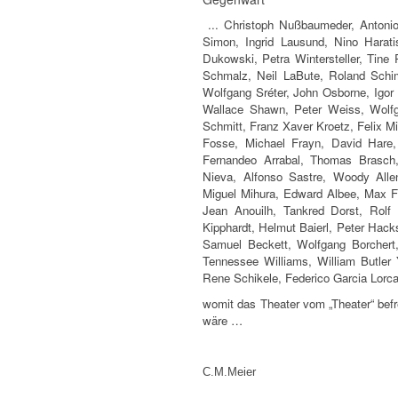
... Christoph Nußbaumeder, Antonio
Simon, Ingrid Lausund, Nino Harati
Dukowski, Petra Wintersteller, Tine
Schmalz, Neil LaBute, Roland Schi
Wolfgang Sréter, John Osborne, Igor 
Wallace Shawn, Peter Weiss, Wolfg
Schmitt, Franz Xaver Kroetz, Felix Mi
Fosse, Michael Frayn, David Hare,
Fernandeo Arrabal, Thomas Brasch, 
Nieva, Alfonso Sastre, Woody Alle
Miguel Mihura, Edward Albee, Max F
Jean Anouilh, Tankred Dorst, Rolf 
Kipphardt, Helmut Baierl, Peter Hack
Samuel Beckett, Wolfgang Borchert,
Tennessee Williams, William Butler Y
Rene Schikele, Federico Garcia Lorca
womit das Theater vom „Theater“ befr
wäre …
C.M.Meier