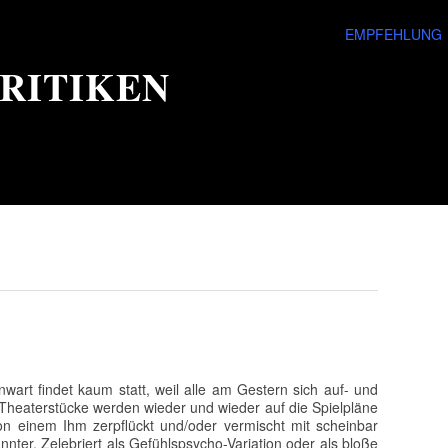
EMPFEHLUNG
RITIKEN
wart findet kaum statt, weil alle am Gestern sich auf- und
 Theaterstücke werden wieder und wieder auf die Spielpläne
von einem Ihm zerpflückt und/oder vermischt mit scheinbar
ter. Zelebriert als Gefühlspsycho-Variation oder als bloße