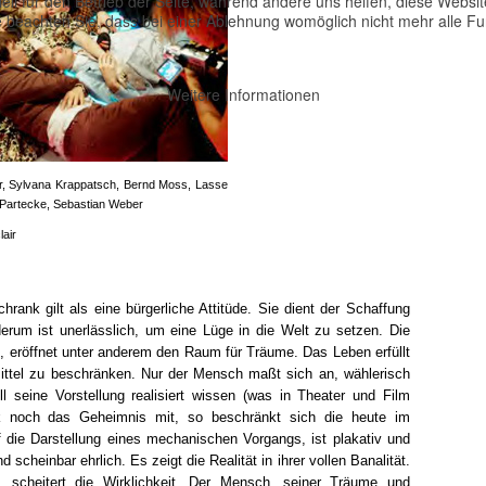
ell für den Betrieb der Seite, während andere uns helfen, diese Websi
 beachten Sie, dass bei einer Ablehnung womöglich nicht mehr alle Fun
Weitere Informationen
, Sylvana Krappatsch, Bernd Moss, Lasse
 Partecke, Sebastian Weber
air
rank gilt als eine bürgerliche Attitüde. Sie dient der Schaffung
rum ist unerlässlich, um eine Lüge in die Welt zu setzen. Die
, eröffnet unter anderem den Raum für Träume. Das Leben erfüllt
ittel zu beschränken. Nur der Mensch maßt sich an, wählerisch
ll seine Vorstellung realisiert wissen (was in Theater und Film
tik noch das Geheimnis mit, so beschränkt sich die heute im
 die Darstellung eines mechanischen Vorgangs, ist plakativ und
nd scheinbar ehrlich. Es zeigt die Realität in ihrer vollen Banalität.
, scheitert die Wirklichkeit. Der Mensch, seiner Träume und