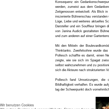
Konsequenz ein Gedankenschwerpun
werden, zumeist aus dem Gedankengut
Zeitgenossen entwickelt. Als Blick 
inszenierte Bühnenschau verstanden w
Lüge, Liebe und weiteres aktuelles Sch
Darsteller und ein Souffleur bringe
von Janina Audick gestalteten Bühn
und zum anderen auf einer Gartenterr
Mit den Mitteln der Boulevardkomödi
Thinktanks. Zweifelsohne wurde das
Pollesch schaffte es damit, einen Ne
zeigte, wie sie sich im Spagat zwis
selbst wahrzunehmen und zu positioni
sich die Akteure nach strukturierten V
Pollesch fand Umsetzungen, die 
Bildhaftigkeit verhalfen. Es wurde a
lag der Schwerpunkt doch vornehmlich
Wir benutzen Cookies