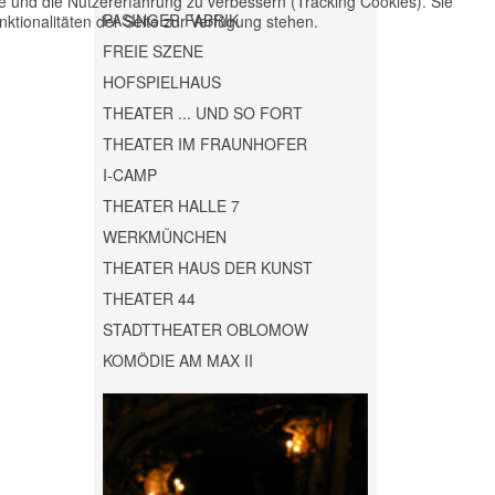
te und die Nutzererfahrung zu verbessern (Tracking Cookies). Sie
PASINGER FABRIK
ktionalitäten der Seite zur Verfügung stehen.
FREIE SZENE
HOFSPIELHAUS
THEATER ... UND SO FORT
THEATER IM FRAUNHOFER
I-CAMP
THEATER HALLE 7
WERKMÜNCHEN
THEATER HAUS DER KUNST
THEATER 44
STADTTHEATER OBLOMOW
KOMÖDIE AM MAX II