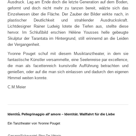
Ausdruck. Lag am Ende doch die letzte Generation auf dem Boden,
geformt und doch nicht mehr zu tanzen bereit, wälzte sich das
Einzelwesen über die Fläche. Der Zauber der Bilder wirkte nach, in
plastischer Deutlichkeit und strahlender Ausdruckskraft.
Lichtdesigner Rainer Ludwig lotete die Tiefen aus, stellte diese
hervor. Im Schlußbild erschien Hélène Yousses helle gebeugte
Skulptur der Tarantata im Hintergrund, still erinnernd an die Leiden
der Vergangenheit.
Yvonne Pouget schuf mit diesem Musiktanztheater, in dem sie
fantastische Künstler versammelte, eine Seelenreise par excellence,
die man als facettenreich kunstvolle Aufführung betrachten und
genießen, oder auf die man sich einlassen und dadurch den eigenen
Himmel weiten konnte.
C.M.Meier
Identità. Pellegrinaggio all’ amore – Identität. Wallfahrt für die Liebe
Ein Tanztheater von Yvonne Pouget
Gesang/Schauspiel: Pino De Vittorio