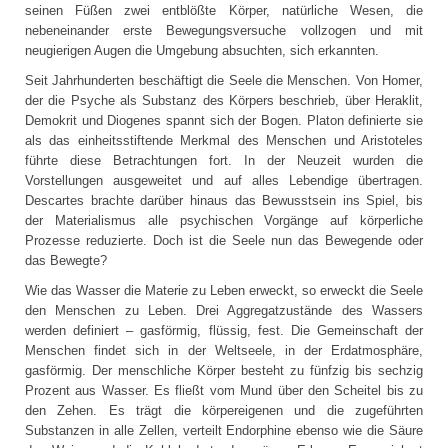
seinen Füßen zwei entblößte Körper, natürliche Wesen, die
nebeneinander erste Bewegungsversuche vollzogen und mit
neugierigen Augen die Umgebung absuchten, sich erkannten.
Seit Jahrhunderten beschäftigt die Seele die Menschen. Von Homer,
der die Psyche als Substanz des Körpers beschrieb, über Heraklit,
Demokrit und Diogenes spannt sich der Bogen. Platon definierte sie
als das einheitsstiftende Merkmal des Menschen und Aristoteles
führte diese Betrachtungen fort. In der Neuzeit wurden die
Vorstellungen ausgeweitet und auf alles Lebendige übertragen.
Descartes brachte darüber hinaus das Bewusstsein ins Spiel, bis
der Materialismus alle psychischen Vorgänge auf körperliche
Prozesse reduzierte. Doch ist die Seele nun das Bewegende oder
das Bewegte?
Wie das Wasser die Materie zu Leben erweckt, so erweckt die Seele
den Menschen zu Leben. Drei Aggregatzustände des Wassers
werden definiert – gasförmig, flüssig, fest. Die Gemeinschaft der
Menschen findet sich in der Weltseele, in der Erdatmosphäre,
gasförmig. Der menschliche Körper besteht zu fünfzig bis sechzig
Prozent aus Wasser. Es fließt vom Mund über den Scheitel bis zu
den Zehen. Es trägt die körpereigenen und die zugeführten
Substanzen in alle Zellen, verteilt Endorphine ebenso wie die Säure