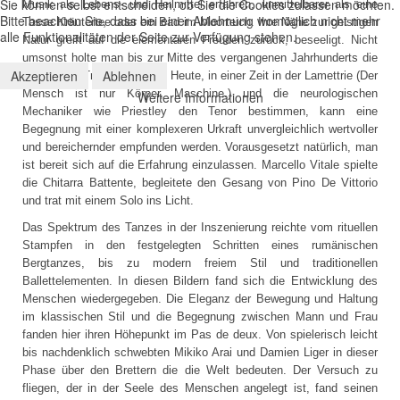
Sie können selbst entscheiden, ob Sie die Cookies zulassen möchten.
Musik als Lebens- und Heilmittel erfahren, unmittelbarer als eine
Bitte beachten Sie, dass bei einer Ablehnung womöglich nicht mehr
Tasse Kräutertee oder ein Bad im Moorteich. Ihre Nähe zur geistigen
alle Funktionalitäten der Seite zur Verfügung stehen.
Natur greift auf die elementaren Freuden zurück, beseeligt. Nicht
umsonst holte man bis zur Mitte des vergangenen Jahrhunderts die
Akzeptieren
Ablehnen
Musiker zu Traumatisierten. Heute, in einer Zeit in der Lamettrie (Der
Mensch ist nur Körper, Maschine.) und die neurologischen
Weitere Informationen
Mechaniker wie Priestley den Tenor bestimmen, kann eine
Begegnung mit einer komplexeren Urkraft unvergleichlich wertvoller
und bereichernder empfunden werden. Vorausgesetzt natürlich, man
ist bereit sich auf die Erfahrung einzulassen. Marcello Vitale spielte
die Chitarra Battente, begleitete den Gesang von Pino De Vittorio
und trat mit einem Solo ins Licht.
Das Spektrum des Tanzes in der Inszenierung reichte vom rituellen
Stampfen in den festgelegten Schritten eines rumänischen
Bergtanzes, bis zu modern freiem Stil und traditionellen
Ballettelementen. In diesen Bildern fand sich die Entwicklung des
Menschen wiedergegeben. Die Eleganz der Bewegung und Haltung
im klassischen Stil und die Begegnung zwischen Mann und Frau
fanden hier ihren Höhepunkt im Pas de deux. Von spielerisch leicht
bis nachdenklich schwebten Mikiko Arai und Damien Liger in dieser
Phase über den Brettern die die Welt bedeuten. Der Versuch zu
fliegen, der in der Seele des Menschen angelegt ist, fand seinen