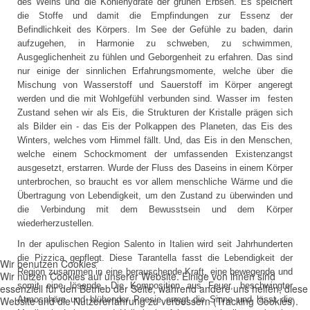
des Weins und die Kohlehydrate der grünen Erbsen. Es speichert
die Stoffe und damit die Empfindungen zur Essenz der
Befindlichkeit des Körpers. Im See der Gefühle zu baden, darin
aufzugehen, in Harmonie zu schweben, zu schwimmen,
Ausgeglichenheit zu fühlen und Geborgenheit zu erfahren. Das sind
nur einige der sinnlichen Erfahrungsmomente, welche über die
Mischung von Wasserstoff und Sauerstoff im Körper angeregt
werden und die mit Wohlgefühl verbunden sind. Wasser im festen
Zustand sehen wir als Eis, die Strukturen der Kristalle prägen sich
als Bilder ein - das Eis der Polkappen des Planeten, das Eis des
Winters, welches vom Himmel fällt. Und, das Eis in den Menschen,
welche einem Schockmoment der umfassenden Existenzangst
ausgesetzt, erstarren. Wurde der Fluss des Daseins in einem Körper
unterbrochen, so braucht es vor allem menschliche Wärme und die
Übertragung von Lebendigkeit, um den Zustand zu überwinden und
die Verbindung mit dem Bewusstsein und dem Körper
wiederherzustellen.
In der apulischen Region Salento in Italien wird seit Jahrhunderten
die Pizzica gepflegt. Diese Tarantella fasst die Lebendigkeit der
Wir benutzen Cookies
Region zusammen in eine berauschende Kraft, eine bewegende und
Wir nutzen Cookies auf unserer Website. Einige von ihnen sind
somit eine lösende. Die Komposition aus Feuer, beschwingter
essenziell für den Betrieb der Seite, während andere uns helfen, diese
Website und die Nutzererfahrung zu verbessern (Tracking Cookies).
Atmosphäre und blühender Poesie erregt die Sinne und lässt die