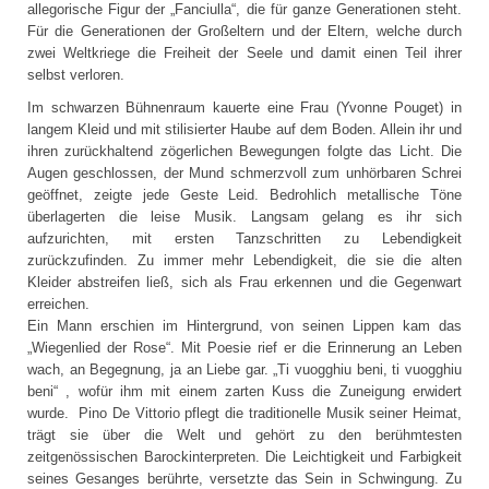
allegorische Figur der „Fanciulla“, die für ganze Generationen steht.
Für die Generationen der Großeltern und der Eltern, welche durch
zwei Weltkriege die Freiheit der Seele und damit einen Teil ihrer
selbst verloren.
Im schwarzen Bühnenraum kauerte eine Frau (Yvonne Pouget) in
langem Kleid und mit stilisierter Haube auf dem Boden. Allein ihr und
ihren zurückhaltend zögerlichen Bewegungen folgte das Licht. Die
Augen geschlossen, der Mund schmerzvoll zum unhörbaren Schrei
geöffnet, zeigte jede Geste Leid. Bedrohlich metallische Töne
überlagerten die leise Musik. Langsam gelang es ihr sich
aufzurichten, mit ersten Tanzschritten zu Lebendigkeit
zurückzufinden. Zu immer mehr Lebendigkeit, die sie die alten
Kleider abstreifen ließ, sich als Frau erkennen und die Gegenwart
erreichen.
Ein Mann erschien im Hintergrund, von seinen Lippen kam das
„Wiegenlied der Rose“. Mit Poesie rief er die Erinnerung an Leben
wach, an Begegnung, ja an Liebe gar. „Ti vuogghiu beni, ti vuogghiu
beni“ , wofür ihm mit einem zarten Kuss die Zuneigung erwidert
wurde. Pino De Vittorio pflegt die traditionelle Musik seiner Heimat,
trägt sie über die Welt und gehört zu den berühmtesten
zeitgenössischen Barockinterpreten. Die Leichtigkeit und Farbigkeit
seines Gesanges berührte, versetzte das Sein in Schwingung. Zu