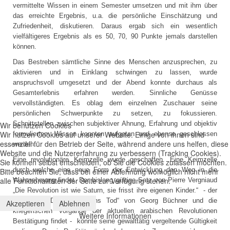
vermittelte Wissen in einem Semester umsetzen und mit ihm über
das erreichte Ergebnis, u.a. die persönliche Einschätzung und
Zufriedenheit, diskutieren. Daraus ergab sich ein wesentlich
vielfältigeres Ergebnis als es 50, 70, 90 Punkte jemals darstellen
können.
Das Bestreben sämtliche Sinne des Menschen anzusprechen, zu
aktivieren und in Einklang schwingen zu lassen, wurde
anspruchsvoll umgesetzt und der Abend konnte durchaus als
Gesamterlebnis erfahren werden. Sinnliche Genüsse
vervollständigten. Es oblag dem einzelnen Zuschauer seine
persönlichen Schwerpunkte zu setzen, zu fokussieren.
Schnittstellen zwischen subjektiver Ahnung, Erfahrung und objektiv
Wir benutzen Cookies
Wir nutzen Cookies auf unserer Website. Einige von ihnen sind
formuliertem Wissen konnten aufgetan und ebenso geschlossen
essenziell für den Betrieb der Seite, während andere uns helfen, diese
werden.
Website und die Nutzererfahrung zu verbessern (Tracking Cookies).
Eine revolutionäre Keimzelle wurde geschaffen. Eine Keimzelle
Sie können selbst entscheiden, ob Sie die Cookies zulassen möchten.
durch welche eine neue Form der Entwicklung den Weg in die
Bitte beachten Sie, dass bei einer Ablehnung womöglich nicht mehr
alle Funktionalitäten der Seite zur Verfügung stehen.
Wahrnehmung findet. Der bislang gültige Satz von Pierre Vergniaud
„Die Revolution ist wie Saturn, sie frisst ihre eigenen Kinder.“ - der
durch das Drama „Dantons Tod“ von Georg Büchner und die
Akzeptieren
Ablehnen
kriegerischen Vorgänge der aktuellen arabischen Revolutionen
Weitere Informationen
Bestätigung findet - könnte seine gewalttätig vergeltende Gültigkeit