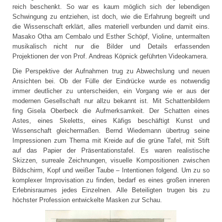
reich beschenkt. So war es kaum möglich sich der lebendigen
Schwingung zu entziehen, ist doch, wie die Erfahrung begreift und
die Wissenschaft erklärt, alles materiell verbunden und damit eins.
Masako Otha am Cembalo und Esther Schöpf, Violine, untermalten
musikalisch nicht nur die Bilder und Details erfassenden
Projektionen der von Prof. Andreas Köpnick geführten Videokamera.
Die Perspektive der Aufnahmen trug zu Abwechslung und neuen
Ansichten bei. Ob der Fülle der Eindrücke wurde es notwendig
immer deutlicher zu unterscheiden, ein Vorgang wie er aus der
modernen Gesellschaft nur allzu bekannt ist. Mit Schattenbildern
fing Gisela Oberbeck die Aufmerksamkeit. Der Schatten eines
Astes, eines Skeletts, eines Käfigs beschäftigt Kunst und
Wissenschaft gleichermaßen. Bernd Wiedemann übertrug seine
Impressionen zum Thema mit Kreide auf die grüne Tafel, mit Stift
auf das Papier der Präsentationstafel. Es waren realistische
Skizzen, surreale Zeichnungen, visuelle Kompositionen zwischen
Bildschirm, Kopf und weißer Taube – Intentionen folgend. Um zu so
komplexer Improvisation zu finden, bedarf es eines großen inneren
Erlebnisraumes jedes Einzelnen. Alle Beteiligten trugen bis zu
höchster Profession entwickelte Masken zur Schau.