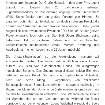
Interessierten begaben. Der Große Hörsaal, in dem unter Prinzregent
Luitpold zu Beginn des 20. Jahrhunderts erbauten
Jugendstilgebäudes ist fast eiförmig angelegt, strahlt in frischem
Weiß. Seine Decke ziert ein großes Fenster gen Himmel. Es
garantiert optimalen Lichteinfall, gilt es doch in diesem Projekt die
Formen und Strukturen in ihrem Wandel zu erkennen. Denn: „Jeder
Augenblick eine revolutionäre Evolution.“ Die Uhr lief. An der großen
Projektionswand leuchtete das Sternbild Georg Büchners, seine
Lebenszeit lief in digitalen Zahlen und in astrologischen
Konstellationen unübersehbar voran. Wieviel Erfahrung und
Ausdruck ist in einem Leben, ist in 23 Jahren möglich?
Die „Instant-Installation“, so die Ankündigung, basierte auf
ausgewählten Texten. Die Worte, welche Büchner seine Figuren
äußern ließ, sind von existentiellem Gehalt und ausgewogen
klassischer Sprache. Das Zusammenspiel dieser beiden Elemente
befördert zeitlose Kunst. Sie sind von ungebrochener Aktualität,
Kraft und deren Klang – vorgetragen von exzellenten
SchauspielerInnen, SprechkünstlerInnen – schwebte nachhaltig im
Raum. Die Musik der Sprache berührte ebenso eindrucksvoll, wie
die den Musikinstrumenten entlockten Töne. Wenngleich die Inhalte
der Sprache sich an den Verstand richten, während die Musik
vorwiegend auf der emotionalen Ebene Widerhall erzeugt, die Seele