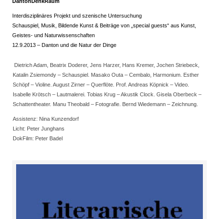
DantonDenkRaum
Interdisziplinäres Projekt und szenische Untersuchung
Schauspiel, Musik, Bildende Kunst & Beiträge von „special guests“ aus Kunst,
Geistes- und Naturwissenschaften
12.9.2013 – Danton und die Natur der Dinge
Dietrich Adam, Beatrix Doderer, Jens Harzer, Hans Kremer, Jochen Striebeck,
Katalin Zsiemondy – Schauspiel. Masako Outa – Cembalo, Harmonium. Esther
Schöpf – Violine. August Zirner – Querflöte. Prof. Andreas Köpnick – Video.
Isabelle Krötsch – Lautmalerei. Tobias Krug – Akustik Clock. Gisela Oberbeck –
Schattentheater. Manu Theobald – Fotografie. Bernd Wiedemann – Zeichnung.
Assistenz: Nina Kunzendorf
Licht: Peter Junghans
DokFilm: Peter Badel