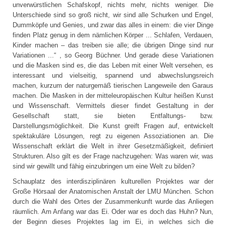
unverwürstlichen Schafskopf, nichts mehr, nichts weniger. Die
Unterschiede sind so groß nicht, wir sind alle Schurken und Engel,
Dummköpfe und Genies, und zwar das alles in einem: die vier Dinge
finden Platz genug in dem nämlichen Körper ... Schlafen, Verdauen,
Kinder machen – das treiben sie alle; die übrigen Dinge sind nur
Variationen ...“ , so Georg Büchner. Und gerade diese Variationen
und die Masken sind es, die das Leben mit einer Welt versehen, es
interessant und vielseitig, spannend und abwechslungsreich
machen, kurzum der naturgemäß tierischen Langeweile den Garaus
machen. Die Masken in der mitteleuropäischen Kultur heißen Kunst
und Wissenschaft. Vermittels dieser findet Gestaltung in der
Gesellschaft statt, sie bieten Entfaltungs- bzw.
Darstellungsmöglichkeit. Die Kunst greift Fragen auf, entwickelt
spektakuläre Lösungen, regt zu eigenen Assoziationen an. Die
Wissenschaft erklärt die Welt in ihrer Gesetzmäßigkeit, definiert
Strukturen. Also gilt es der Frage nachzugehen: Was waren wir, was
sind wir gewillt und fähig einzubringen um eine Welt zu bilden?
Schauplatz des interdisziplinären kulturellen Projektes war der
Große Hörsaal der Anatomischen Anstalt der LMU München. Schon
durch die Wahl des Ortes der Zusammenkunft wurde das Anliegen
räumlich. Am Anfang war das Ei. Oder war es doch das Huhn? Nun,
der Beginn dieses Projektes lag im Ei, in welches sich die